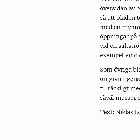
översidan av 
så att bladen 
med en mynni
öppningar på 
vid en saltstr
exempel vind 
Som övriga bl
omgivningens f
tillräckligt m
såväl mossor 
Text: Niklas 