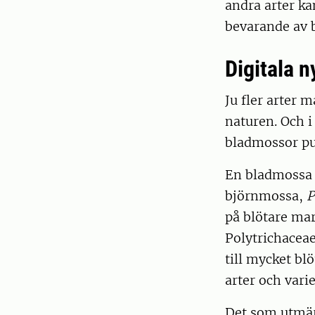
andra arter ka
bevarande av 
Digitala n
Ju fler arter 
naturen. Och i
bladmossor pub
En bladmossa 
björnmossa,
P
på blötare ma
Polytrichacea
till mycket bl
arter och varie
Det som utmärk