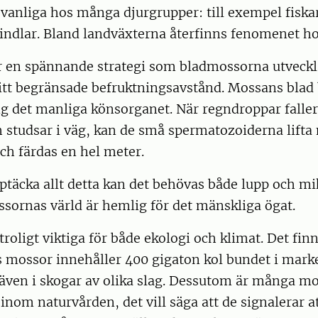
vanliga hos många djurgrupper: till exempel fiskar
indlar. Bland landväxterna återfinns fenomenet h
r en spännande strategi som bladmossorna utveckla
tt begränsade befruktningsavstånd. Mossans blad 
ng det manliga könsorganet. När regndroppar faller
 studsar i väg, kan de små spermatozoiderna lifta
ch färdas en hel meter.
ptäcka allt detta kan det behövas både lupp och m
ssornas värld är hemlig för det mänskliga ögat.
roligt viktiga för både ekologi och klimat. Det fin
s mossor innehåller 400 gigaton kol bundet i marke
även i skogar av olika slag. Dessutom är många m
 inom naturvården, det vill säga att de signalerar 