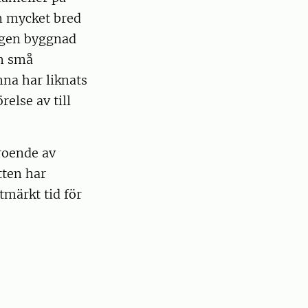
n mycket bred
regen byggnad
m små
na har liknats
else av till
roende av
tten har
tmärkt tid för