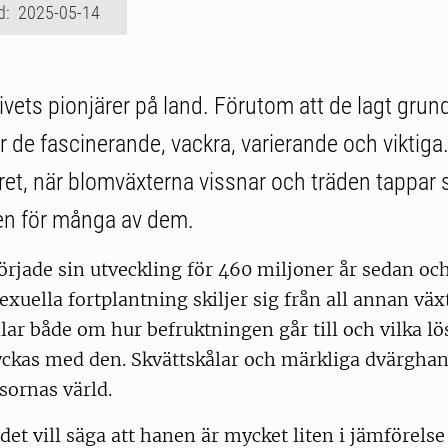
d: 2025-05-14
ivets pionjärer på land. Förutom att de lagt grun
r de fascinerande, vackra, varierande och viktiga
ret, när blomväxterna vissnar och träden tappar s
en för många av dem.
rjade sin utveckling för 460 miljoner år sedan oc
sexuella fortplantning skiljer sig från all annan väx
lar både om hur befruktningen går till och vilka l
 lyckas med den. Skvättskålar och märkliga dvärghan
sornas värld.
et vill säga att hanen är mycket liten i jämförel