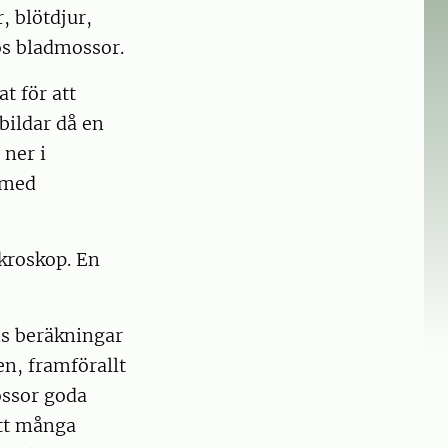
, blötdjur,
os bladmossor.
t för att
bildar då en
 ner i
 med
ikroskop. En
ns beräkningar
n, framförallt
ossor goda
att många