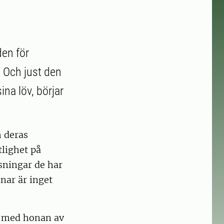
den för
. Och just den
ina löv, börjar
h deras
tlighet på
ösningar de har
nar är inget
se med honan av