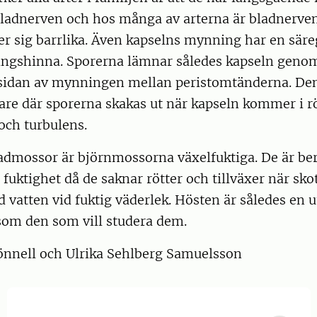
bladnerven och hos många av arterna är bladnerve
ter sig barrlika. Även kapselns mynning har en sä
ngshinna. Sporerna lämnar således kapseln geno
sidan av mynningen mellan peristomtänderna. Den
öare där sporerna skakas ut när kapseln kommer i rör
och turbulens.
admossor är björnmossorna växelfuktiga. De är be
uktighet då de saknar rötter och tillväxer när sko
ed vatten vid fuktig väderlek. Hösten är således en u
som den som vill studera dem.
Lönnell och Ulrika Sehlberg Samuelsson