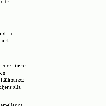
am för
andra i
knande
i stora tuvor
jen
h hällmarker
ljens alla
lameller på