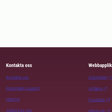
Kontakta oss
Webbapplik
Kontakta oss
Artportalen
Artportalen support
Artfakta
Hitta hit
Fynddata
Jobba hos oss
Webbutik