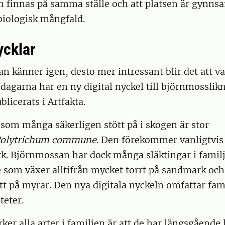
n finnas på samma ställe och att platsen är gynns
biologisk mångfald.
ycklar
man känner igen, desto mer intressant blir det att v
 dagarna har en ny digital nyckel till björnmossli
licerats i Artfakta.
som många säkerligen stött på i skogen är stor
olytrichum commune
. Den förekommer vanligtvis 
rk. Björnmossan har dock många släktingar i famil
e som växer alltifrån mycket torrt på sandmark oc
ött på myrar. Den nya digitala nyckeln omfattar fami
teter.
er alla arter i familjen är att de har längsgående 