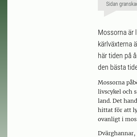
Sidan granska
Mossorna är l
kärlväxterna ä
här tiden på å
den bästa tid
Mossorna påbö
livscykel och 
land. Det hand
hittat för att
ovanligt i mos
Dvärghannar, d