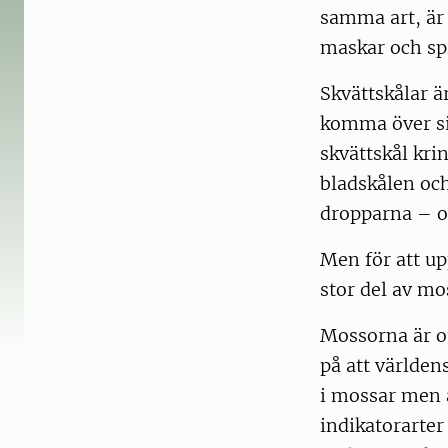
samma art, är 
maskar och sp
Skvättskålar ä
komma över si
skvättskål kri
bladskålen och
dropparna – o
Men för att up
stor del av mo
Mossorna är ot
på att världen
i mossar men 
indikatorarter