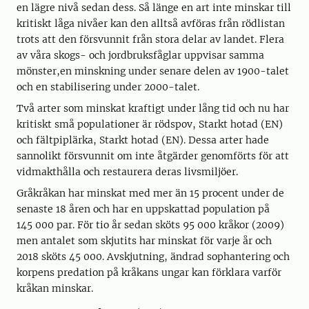
en lägre nivå sedan dess. Så länge en art inte minskar till
kritiskt låga nivåer kan den alltså avföras från rödlistan
trots att den försvunnit från stora delar av landet. Flera
av våra skogs- och jordbruksfåglar uppvisar samma
mönster,en minskning under senare delen av 1900-talet
och en stabilisering under 2000-talet.
Två arter som minskat kraftigt under lång tid och nu har
kritiskt små populationer är rödspov, Starkt hotad (EN)
och fältpiplärka, Starkt hotad (EN). Dessa arter hade
sannolikt försvunnit om inte åtgärder genomförts för att
vidmakthålla och restaurera deras livsmiljöer.
Gråkråkan har minskat med mer än 15 procent under de
senaste 18 åren och har en uppskattad population på
145 000 par. För tio år sedan sköts 95 000 kråkor (2009)
men antalet som skjutits har minskat för varje år och
2018 sköts 45 000. Avskjutning, ändrad sophantering och
korpens predation på kråkans ungar kan förklara varför
kråkan minskar.