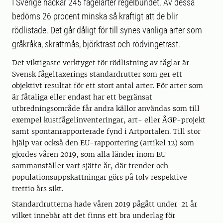
I Sverige häckar 245 fågelarter regelbundet. Av dessa
bedöms 26 procent minska så kraftigt att de blir
rödlistade. Det går dåligt för till synes vanliga arter som
gråkråka, skrattmås, björktrast och rödvingetrast.
Det viktigaste verktyget för rödlistning av fåglar är
Svensk fågeltaxerings standardrutter som ger ett
objektivt resultat för ett stort antal arter. För arter som
är fåtaliga eller endast har ett begränsat
utbredningsområde får andra källor användas som till
exempel kustfågelinventeringar, art- eller ÅGP-projekt
samt spontanrapporterade fynd i Artportalen. Till stor
hjälp var också den EU-rapportering (artikel 12) som
gjordes våren 2019, som alla länder inom EU
sammanställer vart sjätte år, där trender och
populationsuppskattningar görs på tolv respektive
trettio års sikt.
Standardrutterna hade våren 2019 pågått under 21 år
vilket innebär att det finns ett bra underlag för