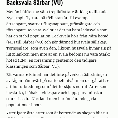
Backsvala Sårbar (VU)
Mer än hälften av våra tropikflyttare är idag rödlistade.
Nya tropikflyttare på rödlistan är till exempel
ärtsångare, svartvit flugsnappare, grönsångare och
rörsångare. Av våra svalor är det nu bara ladusvala som
har en stabil population. Backsvala höjs från Nära hotad
(NT) till Sårbar (VU) och gör därmed hussvala sällskap.
Tornseglare, som även den, liksom hussvala livnär sig på
luftplankton men inte är en svala bedöms nu vara Starkt
hotad (EN), en försämring gentemot den tidigare
klassningen som Sårbar (VU).
Ett varmare klimat har det inte påverkat rödlistningen
av fåglar nämnvärt på nationell nivå, men det går att se
att hur utbredningsområdet förskjuts norrut. Arter som
lavskrika, blåhake, videsparv och lappsparv minskar
starkt i södra Norrland men har fortfarande goda
populationer i norr.
Ytterligare åtta arter som är beroende av skogen blir nu