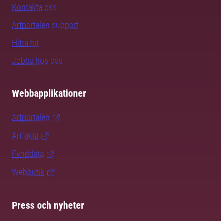
Kontakta oss
Artportalen support
Hitta hit
Jobba hos oss
Webbapplikationer
Artportalen
Artfakta
Fynddata
Webbutik
Press och nyheter