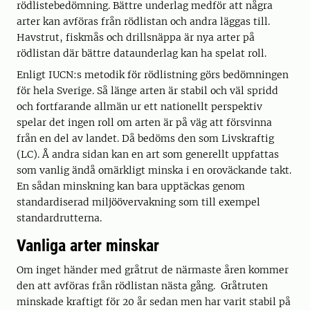
rödlistebedömning. Bättre underlag medför att några
arter kan avföras från rödlistan och andra läggas till.
Havstrut, fiskmås och drillsnäppa är nya arter på
rödlistan där bättre dataunderlag kan ha spelat roll.
Enligt IUCN:s metodik för rödlistning görs bedömningen
för hela Sverige. Så länge arten är stabil och väl spridd
och fortfarande allmän ur ett nationellt perspektiv
spelar det ingen roll om arten är på väg att försvinna
från en del av landet. Då bedöms den som Livskraftig
(LC). Å andra sidan kan en art som generellt uppfattas
som vanlig ändå omärkligt minska i en oroväckande takt.
En sådan minskning kan bara upptäckas genom
standardiserad miljöövervakning som till exempel
standardrutterna.
Vanliga arter minskar
Om inget händer med gråtrut de närmaste åren kommer
den att avföras från rödlistan nästa gång. Gråtruten
minskade kraftigt för 20 år sedan men har varit stabil på