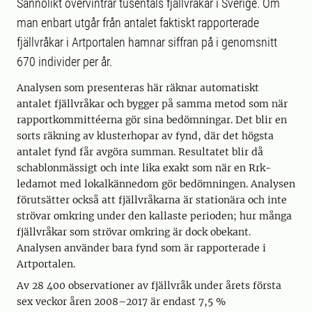
Sannolikt övervintrar tusentals fjällvråkar i Sverige. Om
man enbart utgår från antalet faktiskt rapporterade
fjällvråkar i Artportalen hamnar siffran på i genomsnitt
670 individer per år.
Analysen som presenteras här räknar automatiskt
antalet fjällvråkar och bygger på samma metod som när
rapportkommittéerna gör sina bedömningar. Det blir en
sorts räkning av klusterhopar av fynd, där det högsta
antalet fynd får avgöra summan. Resultatet blir då
schablonmässigt och inte lika exakt som när en Rrk-
ledamot med lokalkännedom gör bedömningen. Analysen
förutsätter också att fjällvråkarna är stationära och inte
strövar omkring under den kallaste perioden; hur många
fjällvråkar som strövar omkring är dock obekant.
Analysen använder bara fynd som är rapporterade i
Artportalen.
Av 28 400 observationer av fjällvråk under årets första
sex veckor åren 2008–2017 är endast 7,5 %