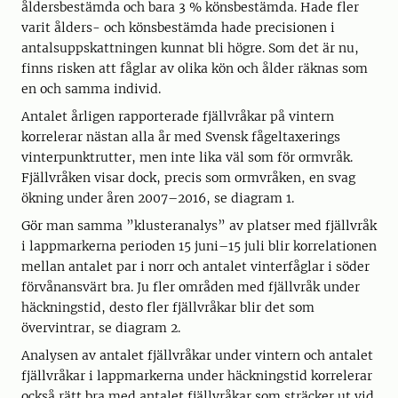
åldersbestämda och bara 3 % könsbestämda. Hade fler
varit ålders- och könsbestämda hade precisionen i
antalsuppskattningen kunnat bli högre. Som det är nu,
finns risken att fåglar av olika kön och ålder räknas som
en och samma individ.
Antalet årligen rapporterade fjällvråkar på vintern
korrelerar nästan alla år med Svensk fågeltaxerings
vinterpunktrutter, men inte lika väl som för ormvråk.
Fjällvråken visar dock, precis som ormvråken, en svag
ökning under åren 2007–2016, se diagram 1.
Gör man samma ”klusteranalys” av platser med fjällvråk
i lappmarkerna perioden 15 juni–15 juli blir korrelationen
mellan antalet par i norr och antalet vinterfåglar i söder
förvånansvärt bra. Ju fler områden med fjällvråk under
häckningstid, desto fler fjällvråkar blir det som
övervintrar, se diagram 2.
Analysen av antalet fjällvråkar under vintern och antalet
fjällvråkar i lappmarkerna under häckningstid korrelerar
också rätt bra med antalet fjällvråkar som sträcker ut vid