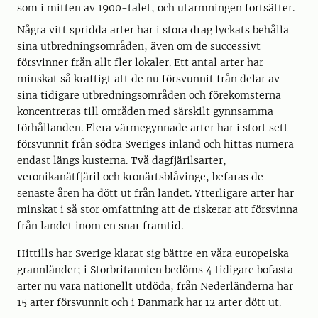
som i mitten av 1900-talet, och utarmningen fortsätter.
Några vitt spridda arter har i stora drag lyckats behålla
sina utbredningsområden, även om de successivt
försvinner från allt fler lokaler. Ett antal arter har
minskat så kraftigt att de nu försvunnit från delar av
sina tidigare utbredningsområden och förekomsterna
koncentreras till områden med särskilt gynnsamma
förhållanden. Flera värmegynnade arter har i stort sett
försvunnit från södra Sveriges inland och hittas numera
endast längs kusterna. Två dagfjärilsarter,
veronikanätfjäril och kronärtsblåvinge, befaras de
senaste åren ha dött ut från landet. Ytterligare arter har
minskat i så stor omfattning att de riskerar att försvinna
från landet inom en snar framtid.
Hittills har Sverige klarat sig bättre en våra europeiska
grannländer; i Storbritannien bedöms 4 tidigare bofasta
arter nu vara nationellt utdöda, från Nederländerna har
15 arter försvunnit och i Danmark har 12 arter dött ut.