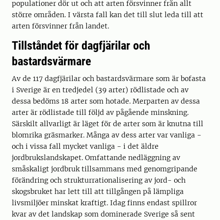
populationer dör ut och att arten försvinner från allt
större områden. I värsta fall kan det till slut leda till att
arten försvinner från landet.
Tillståndet för dagfjärilar och
bastardsvärmare
Av de 117 dagfjärilar och bastardsvärmare som är bofasta
i Sverige är en tredjedel (39 arter) rödlistade och av
dessa bedöms 18 arter som hotade. Merparten av dessa
arter är rödlistade till följd av pågående minskning.
Särskilt allvarligt är läget för de arter som är knutna till
blomrika gräsmarker. Många av dess arter var vanliga −
och i vissa fall mycket vanliga − i det äldre
jordbrukslandskapet. Omfattande nedläggning av
småskaligt jordbruk tillsammans med genomgripande
förändring och strukturrationalisering av jord- och
skogsbruket har lett till att tillgången på lämpliga
livsmiljöer minskat kraftigt. Idag finns endast spillror
kvar av det landskap som dominerade Sverige så sent