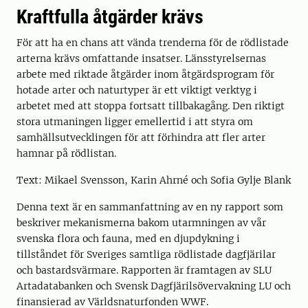
Kraftfulla åtgärder krävs
För att ha en chans att vända trenderna för de rödlistade
arterna krävs omfattande insatser. Länsstyrelsernas
arbete med riktade åtgärder inom åtgärdsprogram för
hotade arter och naturtyper är ett viktigt verktyg i
arbetet med att stoppa fortsatt tillbakagång. Den riktigt
stora utmaningen ligger emellertid i att styra om
samhällsutvecklingen för att förhindra att fler arter
hamnar på rödlistan.
Text: Mikael Svensson, Karin Ahrné och Sofia Gylje Blank
Denna text är en sammanfattning av en ny rapport som
beskriver mekanismerna bakom utarmningen av vår
svenska flora och fauna, med en djupdykning i
tillståndet för Sveriges samtliga rödlistade dagfjärilar
och bastardsvärmare. Rapporten är framtagen av SLU
Artadatabanken och Svensk Dagfjärilsövervakning LU och
finansierad av Världsnaturfonden WWF.