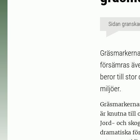
Sidan granska
Gräsmarkernas
försämras äve
beror till sto
miljöer.
Gräsmarkernas 
är knutna till
Jord- och sko
dramatiska för