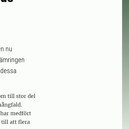
en nu
rsämringen
i dessa
 till stor del
mångfald.
 har medfört
ill att flera