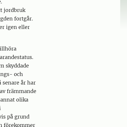
.
tt jordbruk
gden fortgår.
r igen eller
illhöra
arandestatus.
nom skyddade
ings- och
 senare år har
g av främmande
 annat olika
i
vis på grund
den förekommer