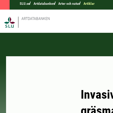
SLU.se
Artdatabanken
Arter och natur
Artiklar
ARTDATABANKEN
Invasi
gräsm