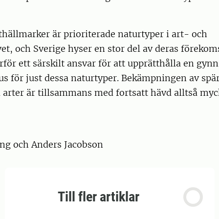
thällmarker är prioriterade naturtyper i art- och
vet, och Sverige hyser en stor del av deras föreko
rför ett särskilt ansvar för att upprätthålla en gy
us för just dessa naturtyper. Bekämpningen av spä
 arter är tillsammans med fortsatt hävd alltså myc
äng och Anders Jacobson
Till fler artiklar