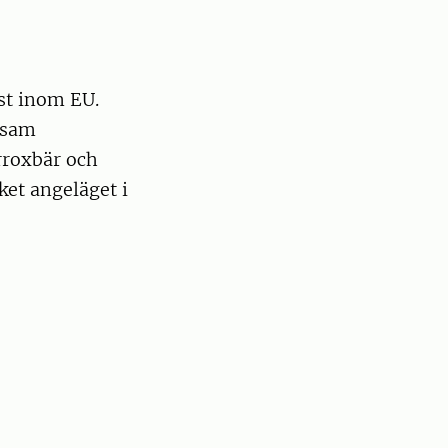
mst inom EU.
nnsam
rroxbär och
ket angeläget i