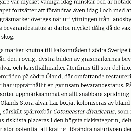
gare var mycket vanliga idag minskar och är hotade
pet fortsätter att förändras även idag i och med a
gräsmarker överges när utflyttningen från landsby
bevarandestatus är därför mycket dålig då de växe
 skog.
s marker knutna till kalkområden i södra Sverige t
n den i övrigt dystra bilden av gräsmarkernas bev
lvar och karsthällmarker återfinns till stor del i
mråden på södra Öland, där omfattande restaurer
r har upprätthållit en gynnsam bevarandestatus. På
pporter uppmärksammat en allt snabbare spridnin
. Ölands Stora alvar har börjat koloniseras av bland
, särskilt spärroxbär
Cotoneaster divaricatus
, som 
 risklista placeras i den högsta riskkategorin, del
ar stor potential att kraftigt förändra naturtypen 