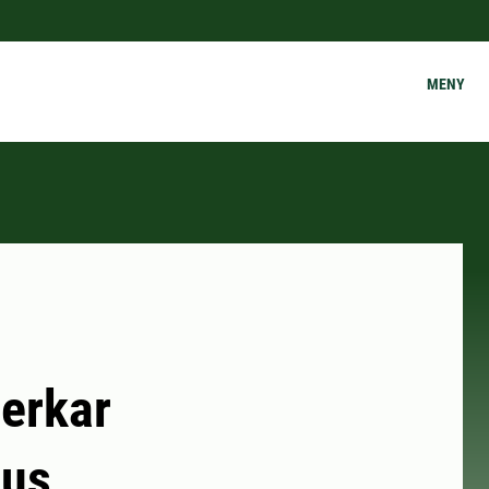
MENY
erkar
tus