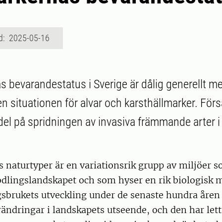
d: 2025-05-16
 bevarandestatus i Sverige är dålig generellt m
n situationen för alvar och karsthällmarker. Fö
r del på spridningen av invasiva främmande arter 
naturtyper är en variationsrik grupp av miljöer som
 odlingslandskapet och som hyser en rik biologisk 
gsbrukets utveckling under de senaste hundra åren
ändringar i landskapets utseende, och den har lett t