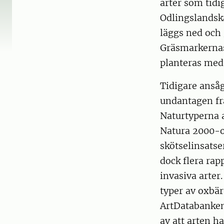
arter som tidi
Odlingslandska
läggs ned och 
Gräsmarkernas 
planteras med
Tidigare ansåg
undantagen frå
Naturtyperna a
Natura 2000-o
skötselinsatse
dock flera ra
invasiva arter
typer av oxbär
ArtDatabankens
av att arten h