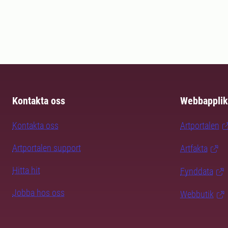
Kontakta oss
Webbapplik
Kontakta oss
Artportalen
Artportalen support
Artfakta
Hitta hit
Fynddata
Jobba hos oss
Webbutik