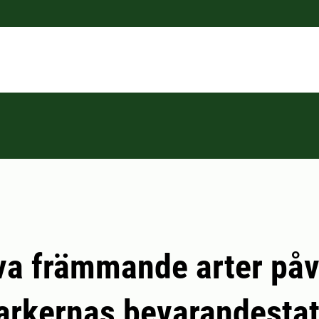
va främmande arter påv
arkernas bevarandesta