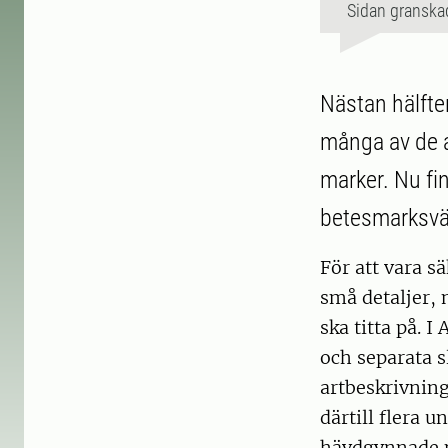
Sidan granska
Nästan hälften
många av de a
marker. Nu fi
betesmarksväx
För att vara s
små detaljer, 
ska titta på. 
och separata s
artbeskrivning
därtill flera u
hävdgynnade m