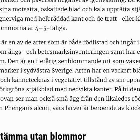
sina motsatta, oskaftade blad och kala upprätta stj
gnerviga med helbräddad kant och de tratt- eller 
ommorna är 4–5-taliga.
är en av de arter som är både rödlistad och ingår i 
nom ängs- och betesmarksinventeringen samt har e
m. Den är en flerårig senblommande ört som växer
arker i sydvästra Sverige. Arten har en vackert b
 och kännetecknas i vegetativt tillstånd av sin uppr
rkgröna stjälkblad med nedvikta kanter. På bilden
ovan ser man också små ägg från den likaledes röd
n Phengaris alcon, vars larver är beroende av klo
estämma utan blommor