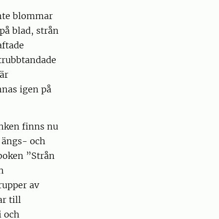
inte blommar
å blad, strån
aftade
 trubbtandade
är
nnas igen på
nken finns nu
m ängs- och
dboken ”Strån
h
grupper av
r till
i och