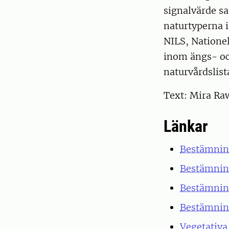
signalvärde sa
naturtyperna i
NILS, Nationel
inom ängs- oc
naturvårdslista
Text: Mira Raw
Länkar
Bestämning
Bestämning
Bestämning
Bestämning
Vegetativa