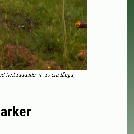
med helbräddade, 5–10 cm långa,
marker