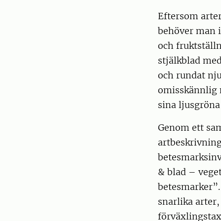
Eftersom arter
behöver man i
och fruktställ
stjälkblad med
och rundat nju
omisskännlig n
sina ljusgröna
Genom ett sam
artbeskrivning
betesmarksinv
& blad – veget
betesmarker”. 
snarlika arter
förväxlingstax