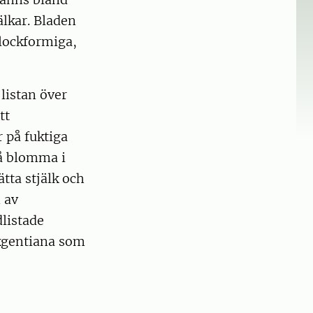
älkar. Bladen
klockformiga,
listan över
tt
 på fuktiga
lå blomma i
ätta stjälk och
 av
listade
ckgentiana som