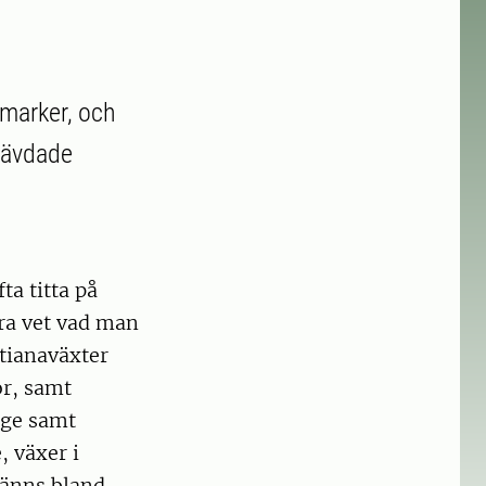
smarker, och
hävdade
ta titta på
ra vet vad man
ntianaväxter
or, samt
ige samt
, växer i
känns bland