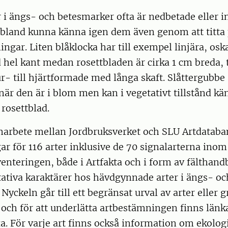
 i ängs- och betesmarker ofta är nedbetade eller 
bland kunna känna igen dem även genom att titta p
ningar. Liten blåklocka har till exempel linjära, osk
 hel kant medan rosettbladen är cirka 1 cm breda,
r- till hjärtformade med långa skaft. Slåttergubbe 
är den är i blom men kan i vegetativt tillstånd kä
 rosettblad.
arbete mellan Jordbruksverket och SLU Artdataba
ar för 116 arter inklusive de 70 signalarterna ino
enteringen, både i Artfakta och i form av fälthan
ativa karaktärer hos hävdgynnade arter i ängs- oc
Nyckeln går till ett begränsat urval av arter eller 
, och för att underlätta artbestämningen finns länka
a. För varje art finns också information om ekolog