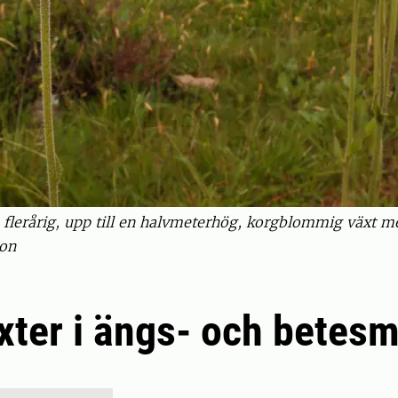
 flerårig, upp till en halvmeterhög, korgblommig växt 
son
xter i ängs- och betes