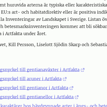
mt huruvida arterna är typiska eller karakteristisk
 EU:s art- och habitatdirektiv eller är positiva ind
la Inventeringar av Landskapet i Sverige. Listan öv
h betesmarksinventeringen kommer att bli sökba
 i Artfakta under året.
et, Kill Persson, Liselott Sjödin Skarp och Sebast
snyckel till gentianaväxter i Artfakta
snyckel till aruner i Artfakta
snyckel till gentianor i Artfakta
snyckel till gentianellor i Artfakta
 karaktärer hos hävdgynnade arter i ängs- och bet