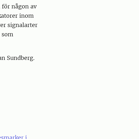
a för någon av
ikatorer inom
er signalarter
r som
ian Sundberg.
esmarker i