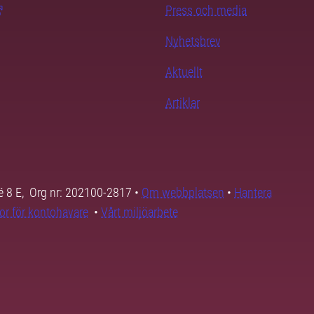
Press och media
Nyhetsbrev
Aktuellt
Artiklar
é 8 E, Org nr: 202100-2817 •
Om webbplatsen
•
Hantera
kor för kontohavare
•
Vårt miljöarbete