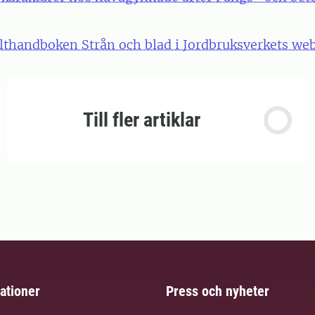
fälthandboken Strån och blad i Jordbruksverkets we
Till fler artiklar
ationer
Press och nyheter