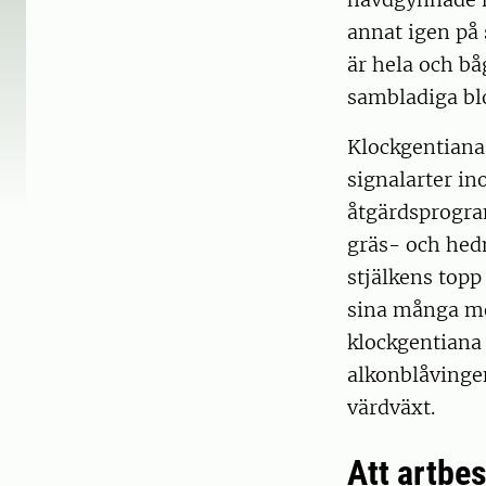
annat igen på 
är hela och bå
sambladiga bl
Klockgentiana 
signalarter i
åtgärdsprogra
gräs- och hedm
stjälkens topp
sina många mö
klockgentiana 
alkonblåvinge
värdväxt.
Att artb