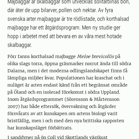
Majbaggar är skalbaggar som utvecklas solitärbinas bon,
där äter de upp bilarver, pollen och nektar. Av fyra
svenska arter majbaggar är tre rödlistade, och korthalsad
majbagge har ett åtgärdsprogram. Men ny studie ger
hopp i arbetet med att bevara en av våra mest hotade
skalbaggar.
Förr fanns korthalsad majbagge
Meloe brevicollis
på
olika slags torra, öppna gräsmarker norrut ända till södra
Dalarna, men i det moderna odlingslandskapet finns få
lämpliga miljöer kvar. Populationen har kraschat och i
nuläget är arten endast känd från ett begränsat område
på Öland och en isolerad förekomst i södra Uppland.
Inom åtgärdsprogrammet (Sörensson & Mårtensson
2007) har både eftersök, övervakning och åtgärder
försvårats av att kunskapen om artens biologi varit
bristfällig, men i och med den nya brittiska rapporten
har kunskapsläget förbättrats.
I sanddyner på ön Coll vid Skottlands västkust