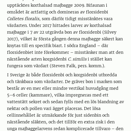
upptäcktes korthalsad majbagge 2009. Bifaunan i
området är artfattig och domineras av florsidenbi
Colletes floralis
, som därför tidigt misstänktes vara
värdarten. Under 2017 hittades larver av korthalsad
majbagge i 7 av 22 utgrävda bon av florsidenbi (Silvey
2017), vilket är första gången denna majbagge säkert kan
knytas till en specifik biart. I södra England – där
florsidenbiet inte förekommer – misstänker man att den
närstående arten korgsidenbi
C. similis
i stället kan
fungera som värdart (Steven Falk, pers. komm.).
I Sverige är både florsidenbi och korgsidenbi utbredda
och tänkbara som värdarter. De gräver bon i marken som
består av en mer eller mindre vertikal huvudgång med
5–6 celler (kammare), vilka impregneras med ett
vattentätt sekret och sedan fylls med en lös blandning av
nektar och pollen vari ägget placeras. Det lösa
cellinnehållet är utmärkande för just sidenbin och
närstående släkten, och det tillför en extra risk i den
unga majbaggelarvens redan komplicerade tillvaro – den