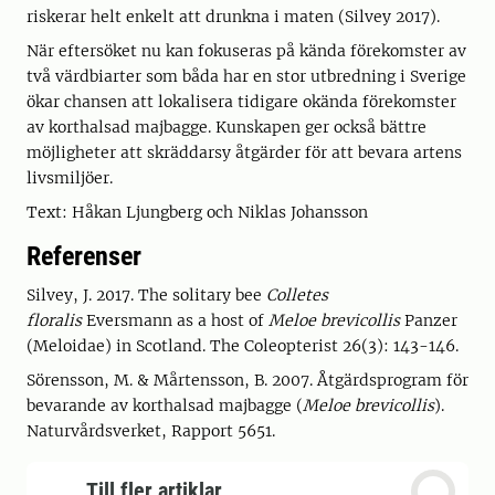
riskerar helt enkelt att drunkna i maten (Silvey 2017).
När eftersöket nu kan fokuseras på kända förekomster av
två värdbiarter som båda har en stor utbredning i Sverige
ökar chansen att lokalisera tidigare okända förekomster
av korthalsad majbagge. Kunskapen ger också bättre
möjligheter att skräddarsy åtgärder för att bevara artens
livsmiljöer.
Text: Håkan Ljungberg och Niklas Johansson
Referenser
Silvey, J. 2017. The solitary bee
Colletes
floralis
Eversmann as a host of
Meloe brevicollis
Panzer
(Meloidae) in Scotland. The Coleopterist 26(3): 143-146.
Sörensson, M. & Mårtensson, B. 2007. Åtgärdsprogram för
bevarande av korthalsad majbagge (
Meloe brevicollis
).
Naturvårdsverket, Rapport 5651.
Till fler artiklar