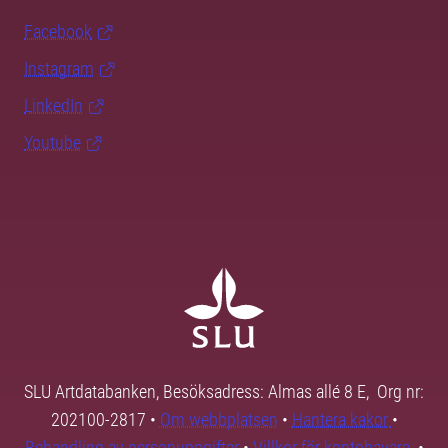
Facebook
Instagram
LinkedIn
Youtube
SLU Artdatabanken, Besöksadress: Almas allé 8 E, Org nr:
202100-2817 •
Om webbplatsen
•
Hantera kakor
•
Behandling av personuppgifter
•
Villkor för kontohavare
•