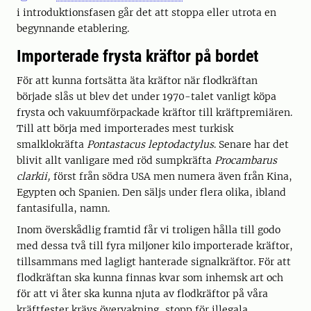
i introduktionsfasen går det att stoppa eller utrota en
begynnande etablering.
Importerade frysta kräftor på bordet
För att kunna fortsätta äta kräftor när flodkräftan
började slås ut blev det under 1970-talet vanligt köpa
frysta och vakuumförpackade kräftor till kräftpremiären.
Till att börja med importerades mest turkisk
smalklokräfta
Pontastacus leptodactylus
. Senare har det
blivit allt vanligare med röd sumpkräfta
Procambarus
clarkii,
först från södra USA men numera även från Kina,
Egypten och Spanien. Den säljs under flera olika, ibland
fantasifulla, namn.
Inom överskådlig framtid får vi troligen hålla till godo
med dessa två till fyra miljoner kilo importerade kräftor,
tillsammans med lagligt hanterade signalkräftor. För att
flodkräftan ska kunna finnas kvar som inhemsk art och
för att vi åter ska kunna njuta av flodkräftor på våra
kräftfester krävs övervakning, stopp för illegala