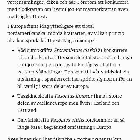
vattensamlingar, diken och åar. Förutom att konkurrera
med flodkräftan om livsmiljön för marmorkräftan även
med sig kräftpest.
I Europa finns idag ytterligare ett tiotal
nordamerikanska införda kräftarter, av vilka i princip
alla kan sprida kräftpest. Några exempel:
Röd sumpkräfta
Procambarus clarkii
är konkurrent
till andra kräftor eftersom den tål stora förändringar
i miljön som perioder av torka, låg syrehalt och
vattennivåändringar. Den kom till vår världsdel via
utsättning i Spanien och har spridit sig norrut för att
bli vanlig i stora delar av Europa.
Taggkindskräfta
Faxonius limosus
finns i större
delen av Mellaneuropa men även i Estland och
Lettland.
Gulvårtskräfta
Faxonius virilis
förekommer än så
länge bara i begränsad omfattning i Europa.
Även kinesisk ullhandskrabba
Eriocheir sinensis
kan