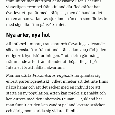
immunitet mot kräftpest är dessvärre litet. Det finns
visserligen exempel från Finland där flodkräftor har
överlevt ett par år med kräftpest, men då handlar det
om en annan variant av sjukdomen än den som fördes in
med signalkräftan på 1960-talet.
Nya arter, nya hot
All införsel, import, transport och förvaring av levande
sötvattenskräftor från utlandet är sedan 2003 förbjuden
enligt Artskyddsförordningen. Trots detta går många
främmande arter från utlandet att köpa illegalt på
Internet för att hålla i akvarium.
Marmorkräfta
Procambarus virginalis
fortplantar sig
enbart partenogenetiskt, vilket innebär att det inte finns
några hanar och att det räcker med en individ för att
starta en ny population. Arten kan föröka sig snabbt och
konkurrera med den inhemska faunan. I Tyskland har
man funnit att den kan vandra på land kortare sträckor
och därigenom sprida sig vidare till olika