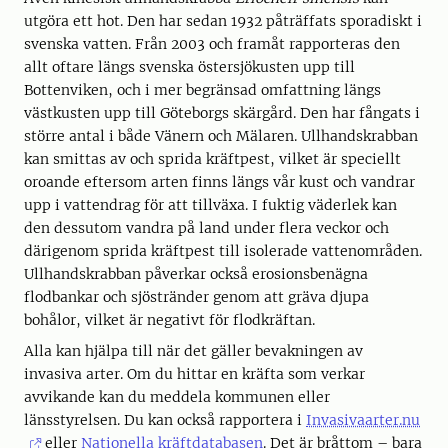
utgöra ett hot. Den har sedan 1932 påträffats sporadiskt i
svenska vatten. Från 2003 och framåt rapporteras den
allt oftare längs svenska östersjökusten upp till
Bottenviken, och i mer begränsad omfattning längs
västkusten upp till Göteborgs skärgård. Den har fångats i
större antal i både Vänern och Mälaren. Ullhandskrabban
kan smittas av och sprida kräftpest, vilket är speciellt
oroande eftersom arten finns längs vår kust och vandrar
upp i vattendrag för att tillväxa. I fuktig väderlek kan
den dessutom vandra på land under flera veckor och
därigenom sprida kräftpest till isolerade vattenområden.
Ullhandskrabban påverkar också erosionsbenägna
flodbankar och sjöstränder genom att gräva djupa
bohålor, vilket är negativt för flodkräftan.
Alla kan hjälpa till när det gäller bevakningen av
invasiva arter. Om du hittar en kräfta som verkar
avvikande kan du meddela kommunen eller
länsstyrelsen. Du kan också rapportera i
Invasivaarter.nu
eller
Nationella kräftdatabasen
. Det är bråttom – bara