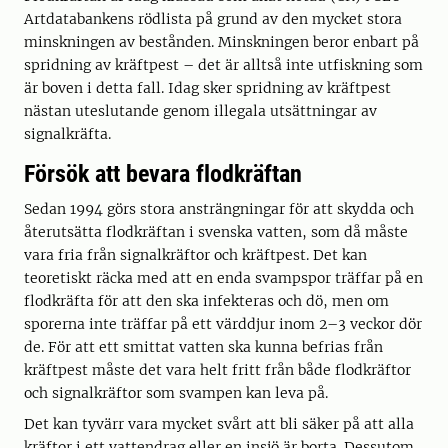
Artdatabankens rödlista på grund av den mycket stora
minskningen av bestånden. Minskningen beror enbart på
spridning av kräftpest – det är alltså inte utfiskning som
är boven i detta fall. Idag sker spridning av kräftpest
nästan uteslutande genom illegala utsättningar av
signalkräfta.
Försök att bevara flodkräftan
Sedan 1994 görs stora ansträngningar för att skydda och
återutsätta flodkräftan i svenska vatten, som då måste
vara fria från signalkräftor och kräftpest. Det kan
teoretiskt räcka med att en enda svampspor träffar på en
flodkräfta för att den ska infekteras och dö, men om
sporerna inte träffar på ett värddjur inom 2–3 veckor dör
de. För att ett smittat vatten ska kunna befrias från
kräftpest måste det vara helt fritt från både flodkräftor
och signalkräftor som svampen kan leva på.
Det kan tyvärr vara mycket svårt att bli säker på att alla
kräftor i ett vattendrag eller en insjö är borta. Dessutom