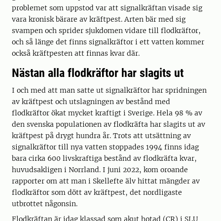
problemet som uppstod var att signalkräftan visade sig
vara kronisk bärare av kräftpest. Arten bär med sig
svampen och sprider sjukdomen vidare till flodkräftor,
och så länge det finns signalkräftor i ett vatten kommer
också kräftpesten att finnas kvar där.
Nästan alla flodkräftor har slagits ut
I och med att man satte ut signalkräftor har spridningen
av kräftpest och utslagningen av bestånd med
flodkräftor ökat mycket kraftigt i Sverige. Hela 98 % av
den svenska populationen av flodkräfta har slagits ut av
kräftpest på drygt hundra år. Trots att utsättning av
signalkräftor till nya vatten stoppades 1994 finns idag
bara cirka 600 livskraftiga bestånd av flodkräfta kvar,
huvudsakligen i Norrland. I juni 2022, kom oroande
rapporter om att man i Skellefte älv hittat mängder av
flodkräftor som dött av kräftpest, det nordligaste
utbrottet någonsin.
Flodkräftan är idag klassad som akut hotad (CR) i SLU