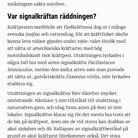
småningom sakta norröver.
Var signalkräftan räddningen?
Kräftpesten medförde att flodkräftorna dog ut i många
svenska insjöar och vattendrag. För att kräftfisket skulle
kunna leva vidare gjordes under 1960-talet försök med
att sätta ut amerikanska kräftarter med hög
motståndskraft mot kräftpest. Utsättningen lyckades i
några fall bra med arten signalkräfta
Pacifastacus
leniusculus
, medan den andra arten som man provade
att sätta ut, gulvårtskräfta
Faxonius virilis
, inte lyckades
etablera sig.
Utsättningen av signalkräftor blev därefter mycket
omfattande. Närmare 5 000 tillstånd till utsättning i
naturvatten gavs, och idag finns arten på över 10 000
lokaler. Signalkräftor klarar sig för det mesta bra trots att
de bär på kräftpest, även om de vid stress kan drabbas av
akut sjukdom och dö. Kollapser av signalkräftbestånd på
grund av akut kräftpest förekommer också. Det stora