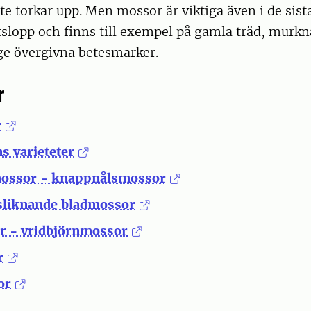
e torkar upp. Men mossor är viktiga även i de sist
tslopp och finns till exempel på gamla träd, murkn
ge övergivna betesmarker.
r
r
s varieteter
ossor - knappnålsmossor
liknande bladmossor
r - vridbjörnmossor
r
or