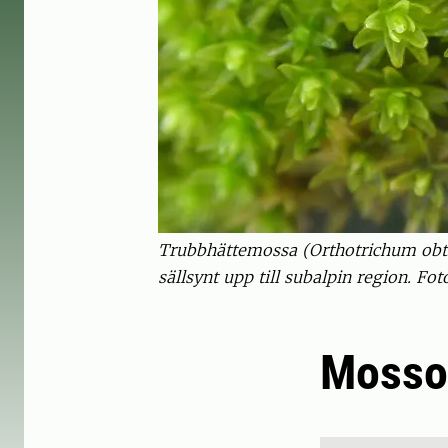
Trubbhättemossa (Orthotrichum obtus
sällsynt upp till subalpin region. Fot
Mossor