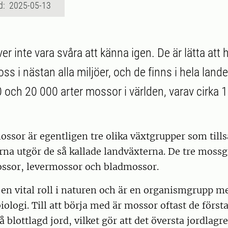
d: 2025-05-13
 inte vara svåra att känna igen. De är lätta att h
ss i nästan alla miljöer, och de finns i hela lande
 och 20 000 arter mossor i världen, varav cirka 1
mossor är egentligen tre olika växtgrupper som ti
rna utgör de så kallade landväxterna. De tre moss
ossor, levermossor och bladmossor.
en vital roll i naturen och är en organismgrupp m
iologi. Till att börja med är mossor oftast de förs
å blottlagd jord, vilket gör att det översta jordlagre