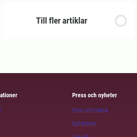
Till fler artiklar
ationer
Press och nyheter
Press och media
Nyhetsbrev
Aktuellt