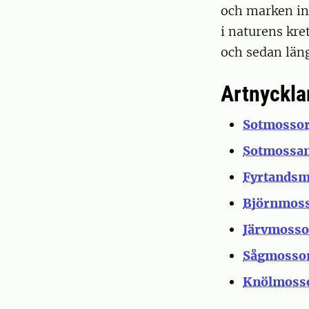
och marken int
i naturens kre
och sedan län
Artnyckla
Sotmosso
Sotmossan
Fyrtandsm
Björnmoss
Järvmosso
Sågmosso
Knölmoss