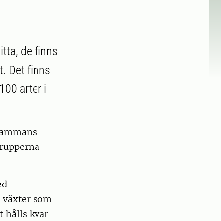
itta, de finns
t. Det finns
100 arter i
llsammans
grupperna
ed
ta växter som
t hålls kvar