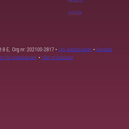
Artiklar
é 8 E, Org nr: 202100-2817 •
Om webbplatsen
•
Hantera
kor för kontohavare
•
Vårt miljöarbete