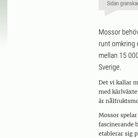
Sidan granska
Mossor behöver
runt omkring o
mellan 15 000
Sverige.
Det vi kallar 
med kärlväxte
är nålfruktsm
Mossor spelar 
fascinerande b
etablerar sig p