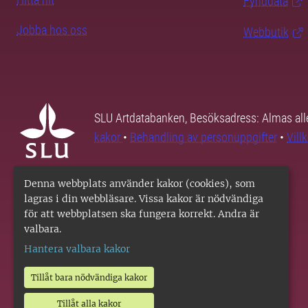
Fynddata
Jobba hos oss
Webbutik
SLU Artdatabanken, Besöksadress: Almas all
kakor
•
Behandling av personuppgifter
•
Vill
Denna webbplats använder kakor (cookies), som
lagras i din webbläsare. Vissa kakor är nödvändiga
för att webbplatsen ska fungera korrekt. Andra är
valbara.
Hantera valbara kakor
Tillåt bara nödvändiga kakor
Tillåt alla kakor