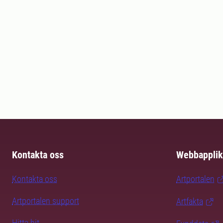
Kontakta oss
Webbapplik
Kontakta oss
Artportalen
Artportalen support
Artfakta
Hitta hit