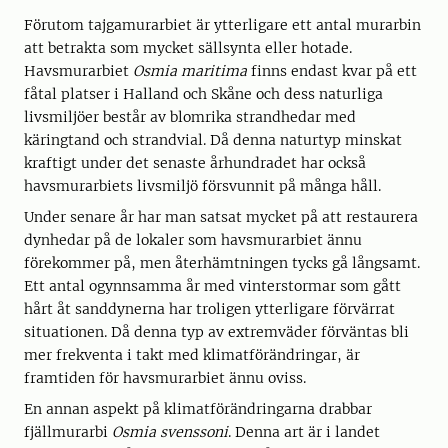
Förutom tajgamurarbiet är ytterligare ett antal murarbin
att betrakta som mycket sällsynta eller hotade.
Havsmurarbiet
Osmia maritima
finns endast kvar på ett
fåtal platser i Halland och Skåne och dess naturliga
livsmiljöer består av blomrika strandhedar med
käringtand och strandvial. Då denna naturtyp minskat
kraftigt under det senaste århundradet har också
havsmurarbiets livsmiljö försvunnit på många håll.
Under senare år har man satsat mycket på att restaurera
dynhedar på de lokaler som havsmurarbiet ännu
förekommer på, men återhämtningen tycks gå långsamt.
Ett antal ogynnsamma år med vinterstormar som gått
hårt åt sanddynerna har troligen ytterligare förvärrat
situationen. Då denna typ av extremväder förväntas bli
mer frekventa i takt med klimatförändringar, är
framtiden för havsmurarbiet ännu oviss.
En annan aspekt på klimatförändringarna drabbar
fjällmurarbi
Osmia svenssoni
. Denna art är i landet