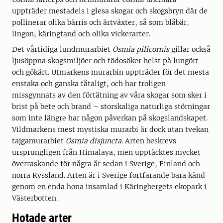
uppträder mestadels i glesa skogar och skogsbryn där de
pollinerar olika bärris och ärtväxter, så som blåbär,
lingon, käringtand och olika vickerarter.
Det vårtidiga lundmurarbiet
Osmia pilicornis
gillar också
ljusöppna skogsmiljöer och födosöker helst på lungört
och gökärt. Utmarkens murarbin uppträder för det mesta
enstaka och ganska fåtaligt, och har troligen
missgynnats av den förtätning av våra skogar som sker i
brist på bete och brand – storskaliga naturliga störningar
som inte längre har någon påverkan på skogslandskapet.
Vildmarkens mest mystiska murarbi är dock utan tvekan
tajgamurarbiet
Osmia disjuncta
. Arten beskrevs
ursprungligen från Himalaya, men upptäcktes mycket
överraskande för några år sedan i Sverige, Finland och
norra Ryssland. Arten är i Sverige fortfarande bara känd
genom en enda hona insamlad i Käringbergets ekopark i
Västerbotten.
Hotade arter