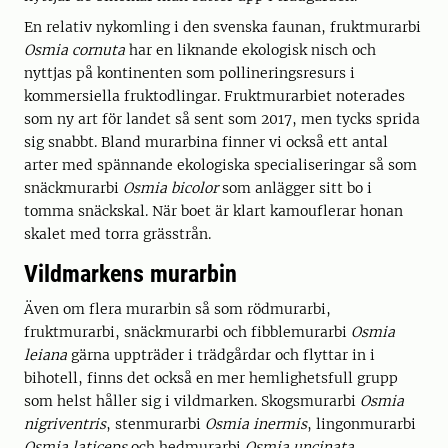
En relativ nykomling i den svenska faunan, fruktmurarbi
Osmia cornuta
har en liknande ekologisk nisch och
nyttjas på kontinenten som pollineringsresurs i
kommersiella fruktodlingar. Fruktmurarbiet noterades
som ny art för landet så sent som 2017, men tycks sprida
sig snabbt. Bland murarbina finner vi också ett antal
arter med spännande ekologiska specialiseringar så som
snäckmurarbi
Osmia bicolor
som anlägger sitt bo i
tomma snäckskal. När boet är klart kamouflerar honan
skalet med torra grässtrån.
Vildmarkens murarbin
Även om flera murarbin så som rödmurarbi,
fruktmurarbi, snäckmurarbi och fibblemurarbi
Osmia
leiana
gärna uppträder i trädgårdar och flyttar in i
bihotell, finns det också en mer hemlighetsfull grupp
som helst håller sig i vildmarken. Skogsmurarbi
Osmia
nigriventris
, stenmurarbi
Osmia inermis
, lingonmurarbi
Osmia laticeps
och hedmurarbi
Osmia uncinata