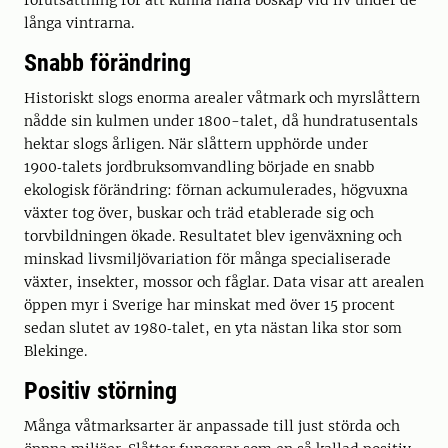
förutsättning för att kunna hålla boskap vid liv under de
långa vintrarna.
Snabb förändring
Historiskt slogs enorma arealer våtmark och myrslåttern
nådde sin kulmen under 1800-talet, då hundratusentals
hektar slogs årligen. När slåttern upphörde under
1900‑talets jordbruksomvandling började en snabb
ekologisk förändring: förnan ackumulerades, högvuxna
växter tog över, buskar och träd etablerade sig och
torvbildningen ökade. Resultatet blev igenväxning och
minskad livsmiljövariation för många specialiserade
växter, insekter, mossor och fåglar. Data visar att arealen
öppen myr i Sverige har minskat med över 15 procent
sedan slutet av 1980‑talet, en yta nästan lika stor som
Blekinge.
Positiv störning
Många våtmarksarter är anpassade till just störda och