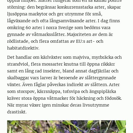
öppna miljöer. Slåtter fungerar som en så kallad positiv
störning: den begränsar konkurrensstarka arter, skapar
ljusöppna markytor och ger utrymme för små,
lågväxande och ofta långsamväxande arter. I dag finns
omkring 60 arter i norra Sverige som bedöms vara
gynnade av våtmarksslåtter. Majoriteten av dem är
rödlistade, och flera omfattas av EU:s art- och
habitatdirektiv.
Det handlar om kärlväxter som majviva, myrbräcka och
strandviol, flera mossarter knutna till öppna rikkärr
samt en lång rad insekter, bland annat dagfjärilar och
skalbaggar vars larver är beroende av slåttergynnade
växter. Även fåglar påverkas indirekt av slåttern. Arter
som storspov, kärrsnäppa, tofsvipa och ängspiplärka
kräver stora öppna våtmarker för häckning och födosök.
När myrar växer igen minskar deras livsutrymme
drastiskt.