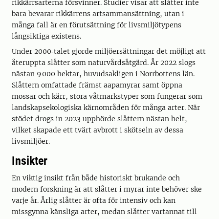
rikkärrsarterna försvinner. Studier visar att slåtter inte
bara bevarar rikkärrens artsammansättning, utan i
många fall är en förutsättning för livsmiljötypens
långsiktiga existens.
Under 2000‑talet gjorde miljöersättningar det möjligt att
återuppta slåtter som naturvårdsåtgärd. År 2022 slogs
nästan 9 000 hektar, huvudsakligen i Norrbottens län.
Slåttern omfattade främst aapamyrar samt öppna
mossar och kärr, stora våtmarkstyper som fungerar som
landskapsekologiska kärnområden för många arter. När
stödet drogs in 2023 upphörde slåttern nästan helt,
vilket skapade ett tvärt avbrott i skötseln av dessa
livsmiljöer.
Insikter
En viktig insikt från både historiskt brukande och
modern forskning är att slåtter i myrar inte behöver ske
varje år. Årlig slåtter är ofta för intensiv och kan
missgynna känsliga arter, medan slåtter vartannat till