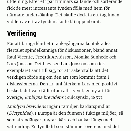
utdelning. Efter ett par timmars sållande och sorterande
fick de mest intressanta fynden följa med hem för
närmare undersökning. Det skulle dock ta ett tag innan
vidden av ett av fynden skulle bli uppenbarat.
Verifiering
För att bringa klarhet i tankegångarna kontaktades
flertalet spindelkunniga för diskussioner, bland annat
Raul Vicente, Fredrik Arvidsson, Monika Sunhede och
Lars Jonsson. Det blev sen Lars Jonsson som fick
exemplaret sänt till sig, för att säkerställa att det
verkligen rörde sig om den art som kommit fram i
diskussionerna. Den 12 juni återkom Lars med positivt
besked, det var ställt utom allt tvivel, en ny art för
Sverige,
Emblyna brevidens
(Kulczynski, 1897).
Emblyna brevidens
ingår i familjen kardarspindlar
(
Dictynidae
). I Europa är den funnen i fuktiga miljöer, så
som strandängar, myrar, kärr och bankar längs med
vattendrag. En fyndbild som stämmer överens med det