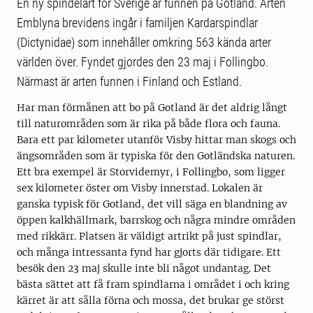
En ny spindelart för Sverige är funnen på Gotland. Arten
Emblyna brevidens ingår i familjen Kardarspindlar
(Dictynidae) som innehåller omkring 563 kända arter
världen över. Fyndet gjordes den 23 maj i Follingbo.
Närmast är arten funnen i Finland och Estland.
Har man förmånen att bo på Gotland är det aldrig långt
till naturområden som är rika på både flora och fauna.
Bara ett par kilometer utanför Visby hittar man skogs och
ängsområden som är typiska för den Gotländska naturen.
Ett bra exempel är Storvidemyr, i Follingbo, som ligger
sex kilometer öster om Visby innerstad. Lokalen är
ganska typisk för Gotland, det vill säga en blandning av
öppen kalkhällmark, barrskog och några mindre områden
med rikkärr. Platsen är väldigt artrikt på just spindlar,
och många intressanta fynd har gjorts där tidigare. Ett
besök den 23 maj skulle inte bli något undantag. Det
bästa sättet att få fram spindlarna i området i och kring
kärret är att sålla förna och mossa, det brukar ge störst