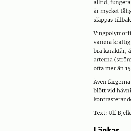
alltid, funger
är mycket tåli
släppas tillbak
Vingpolymorfis
variera krafti
bra karaktär, 
arterna (strö
ofta mer än 1
Även färgerna 
blött vid håvni
kontrasterande
Text: Ulf Bjel
Länkar