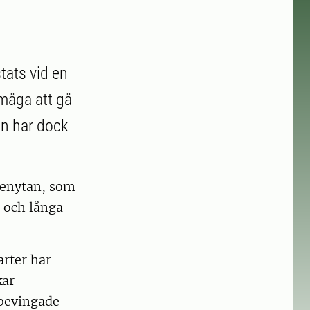
stats vid en
rmåga att gå
en har dock
ttenytan, som
 och långa
arter har
kar
bevingade