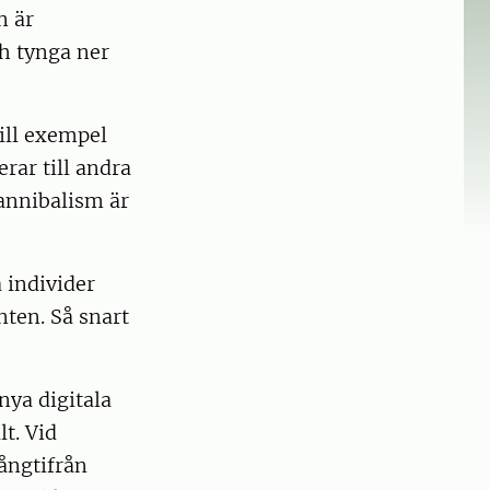
n är
ch tynga ner
ill exempel
rar till andra
Kannibalism är
 individer
nten. Så snart
nya digitala
t. Vid
ångtifrån