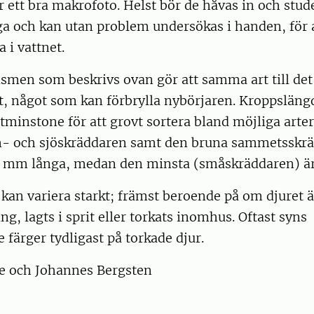
ar ett bra makrofoto. Helst bör de håvas in och stude
ga och kan utan problem undersökas i handen, för 
a i vattnet.
men som beskrivs ovan gör att samma art till det 
gt, något som kan förbrylla nybörjaren. Kroppsläng
åtminstone för att grovt sortera bland möjliga arter;
m- och sjöskräddaren samt den bruna sammetsskrä
5 mm långa, medan den minsta (småskräddaren) ä
kan variera starkt; främst beroende på om djuret är 
ng, lagts i sprit eller torkats inomhus. Oftast syns
 färger tydligast på torkade djur.
ke och Johannes Bergsten