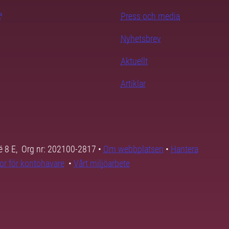
Press och media
Nyhetsbrev
Aktuellt
Artiklar
é 8 E, Org nr: 202100-2817 •
Om webbplatsen
•
Hantera
kor för kontohavare
•
Vårt miljöarbete