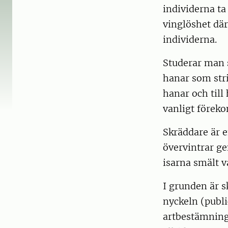
individerna ta 
vinglöshet där
individerna.
Studerar man s
hanar som stri
hanar och till
vanligt före
Skräddare är e
övervintrar ge
isarna smält va
I grunden är 
nyckeln (publi
artbestämning 