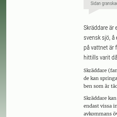
Sidan granska
Skräddare är e
svensk sjö, å 
på vattnet är
hittills varit då
Skräddare (fam
de kan spring
ben som är tä
Skräddare kan 
endast vissa i
avkommans öve