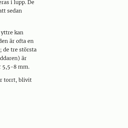
ras i lupp. De
att sedan
yttre kan
den är ofta en
 de tre största
ddaren) är
r 5,5-8 mm.
torrt, blivit