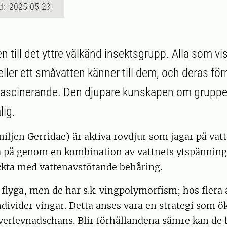
d: 2025-05-23
n till det yttre välkänd insektsgrupp. Alla som vi
eller ett småvatten känner till dem, och deras fö
 fascinerande. Den djupare kunskapen om grupp
lig.
iljen Gerridae) är aktiva rovdjur som jagar på va
a på genom en kombination av vattnets ytspänning
ckta med vattenavstötande behåring.
flyga, men de har s.k. vingpolymorfism; hos flera 
ndivider vingar. Detta anses vara en strategi som ö
rlevnadschans. Blir förhållandena sämre kan de 