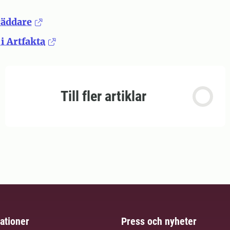
räddare
i Artfakta
Till fler artiklar
ationer
Press och nyheter