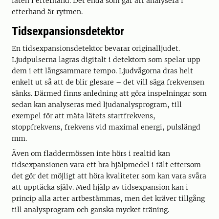
läten i efterhand. Det enda som går att analysera i
efterhand är rytmen.
Tidsexpansionsdetektor
En tidsexpansionsdetektor bevarar originalljudet.
Ljudpulserna lagras digitalt i detektorn som spelar upp
dem i ett långsammare tempo. Ljudvågorna dras helt
enkelt ut så att de blir glesare – det vill säga frekvensen
sänks. Därmed finns anledning att göra inspelningar som
sedan kan analyseras med ljudanalysprogram, till
exempel för att mäta lätets startfrekvens,
stoppfrekvens, frekvens vid maximal energi, pulslängd
mm.
Även om fladdermössen inte hörs i realtid kan
tidsexpansionen vara ett bra hjälpmedel i fält eftersom
det gör det möjligt att höra kvaliteter som kan vara svåra
att upptäcka själv. Med hjälp av tidsexpansion kan i
princip alla arter artbestämmas, men det kräver tillgång
till analysprogram och ganska mycket träning.