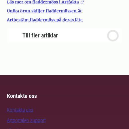
Läs mer om fladdermöss i Artfakta
Unika öron skiljer fladdermössen åt
Artbestäm fladdermöss på deras läte
Till fler artiklar
Kontakta oss
Kontakta oss
Artportalen support