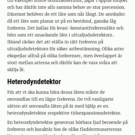
till exempel större brunfladdermus, jagar i öppna miljöer
och har därför inte alls samma behov av stor precession.
Däremot behöver de ett läte som når långt. De använder
då ett läte som planar ut på en bestämd, ganska låg
frekvens. Det kallas för kvasi-konstantfrekvensläte och
hörs som ett smackande läte i ultraljudsdetektorn .
Ibland räcker det att ställa in rätt frekvens på
ultraljudsdetektorn för säker artbestämning. Olika arter
ekopejlar alltså på olika frekvenser, men överlappet är
stort mellan arterna och därför kan de vara svåra att
skilja åt.
Heterodyndetektor
För att vi ska kunna höra dessa läten måste de
omvandlas till en lägre frekvens. De två vanligaste
sätten att omvandla läten på är med hjälp av en
heterodyndetektor respektive tidsexpansionsdetektor.
En heterodyndetektor genererar hörbara ljud beroende på
frekvens och karaktär hos de olika fladdermusarternas