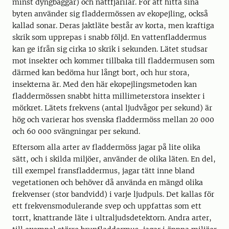
minst dyngbaggar) och nattfjärilar. För att hitta sina
byten använder sig fladdermössen av ekopejling, också
kallad sonar. Deras jaktläte består av korta, men kraftiga
skrik som upprepas i snabb följd. En vattenfladdermus
kan ge ifrån sig cirka 10 skrik i sekunden. Lätet studsar
mot insekter och kommer tillbaka till fladdermusen som
därmed kan bedöma hur långt bort, och hur stora,
insekterna är. Med den här ekopejlingsmetoden kan
fladdermössen snabbt hitta millimeterstora insekter i
mörkret. Lätets frekvens (antal ljudvågor per sekund) är
hög och varierar hos svenska fladdermöss mellan 20 000
och 60 000 svängningar per sekund.
Eftersom alla arter av fladdermöss jagar på lite olika
sätt, och i skilda miljöer, använder de olika läten. En del,
till exempel fransfladdermus, jagar tätt inne bland
vegetationen och behöver då använda en mängd olika
frekvenser (stor bandvidd) i varje ljudpuls. Det kallas för
ett frekvensmodulerande svep och uppfattas som ett
torrt, knattrande läte i ultraljudsdetektorn. Andra arter,