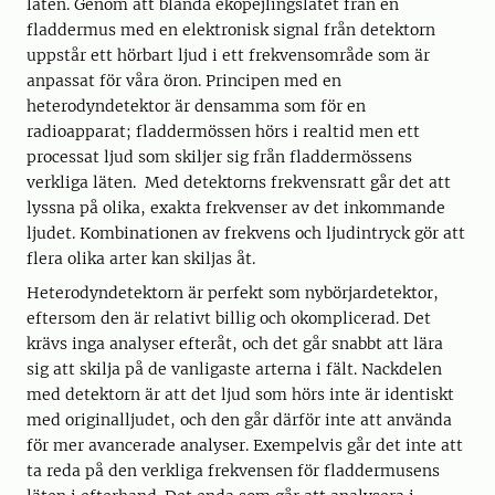
läten. Genom att blanda ekopejlingslätet från en
fladdermus med en elektronisk signal från detektorn
uppstår ett hörbart ljud i ett frekvensområde som är
anpassat för våra öron. Principen med en
heterodyndetektor är densamma som för en
radioapparat; fladdermössen hörs i realtid men ett
processat ljud som skiljer sig från fladdermössens
verkliga läten. Med detektorns frekvensratt går det att
lyssna på olika, exakta frekvenser av det inkommande
ljudet. Kombinationen av frekvens och ljudintryck gör att
flera olika arter kan skiljas åt.
Heterodyndetektorn är perfekt som nybörjardetektor,
eftersom den är relativt billig och okomplicerad. Det
krävs inga analyser efteråt, och det går snabbt att lära
sig att skilja på de vanligaste arterna i fält. Nackdelen
med detektorn är att det ljud som hörs inte är identiskt
med originalljudet, och den går därför inte att använda
för mer avancerade analyser. Exempelvis går det inte att
ta reda på den verkliga frekvensen för fladdermusens