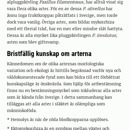
alpluggskivling
Paxillus filamentosus
, har alltså visat sig
vara flera olika arter. För en av dessa
P. olivellus
har
ännu inga fruktkroppar påträffats i Sverige, men torde
dock vara vanlig. Övriga arter, som bildar mykorrhiza
med ett flertal träd, har en mer eller mindre slät hattyta.
Dessa är alla mycket lika pluggskivlingen
P. involutus
;
arten som blev giftsvamp.
Bristfällig kunskap om arterna
Kännedomen om de olika arternas morfologiska
variation och ekologi är hittills begränsad varför nya och
väldokumenterade fynd som kan bidra till ett förbättrat
kunskapsläge är önskvärda. Som hjälp för artbestämning
finns nu en bestämningsnyckel som inkluderar alla arter
som är kända från Sverige. I detta sammanhang kan
tilläggas att alla arter i släktet är olämpliga som
människoföda.
* Hemolys är när de röda blodkropparna upplöses.
* Ektomykorrhiza är en symbios mellan växter och