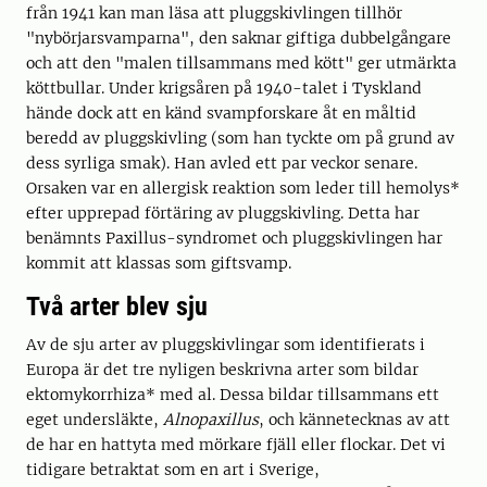
från 1941 kan man läsa att pluggskivlingen tillhör
"nybörjarsvamparna", den saknar giftiga dubbelgångare
och att den "malen tillsammans med kött" ger utmärkta
köttbullar. Under krigsåren på 1940-talet i Tyskland
hände dock att en känd svampforskare åt en måltid
beredd av pluggskivling (som han tyckte om på grund av
dess syrliga smak). Han avled ett par veckor senare.
Orsaken var en allergisk reaktion som leder till hemolys*
efter upprepad förtäring av pluggskivling. Detta har
benämnts Paxillus-syndromet och pluggskivlingen har
kommit att klassas som giftsvamp.
Två arter blev sju
Av de sju arter av pluggskivlingar som identifierats i
Europa är det tre nyligen beskrivna arter som bildar
ektomykorrhiza* med al. Dessa bildar tillsammans ett
eget undersläkte,
Alnopaxillus
, och kännetecknas av att
de har en hattyta med mörkare fjäll eller flockar. Det vi
tidigare betraktat som en art i Sverige,