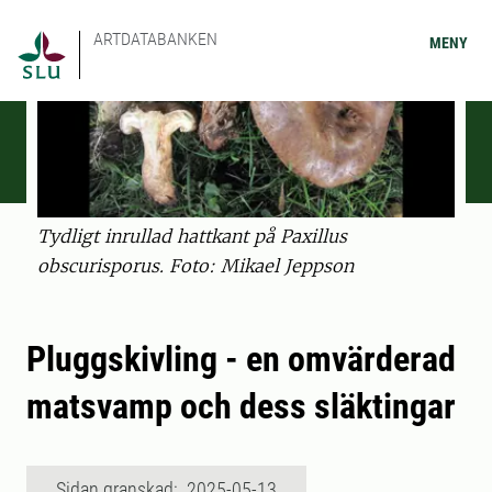
ARTDATABANKEN
MENY
Tydligt inrullad hattkant på Paxillus
obscurisporus. Foto: Mikael Jeppson
Pluggskivling - en omvärderad
matsvamp och dess släktingar
Sidan granskad: 2025-05-13