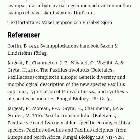
svampar, där utbyte av näringsämnen och vatten mellan
svamp och växt sker i växtens finrötter.
Textförfattare: Mikel Jeppson och Elisabet Sjöro
Referenser
Cortin, B. 1941. Svampplockarens handbok. Saxon &
Lindströms förlag.
Jargeat, P., Chaumeton, J-P., Navaud, O., Vizzibi, A. &
Gryta, H. 2013. The Paxillus involutus (Boletales,
Paxillaceae) complex in Europe: Genetic diversity and
morphological description of the new species Paxillus
cuprinus, typification of P. involutus s.s., and synthesis
of species boundaries. Fungal Biology 118: 12-31.
Jargeat, P., Moreau, P-A. Gryta, H., Chaumeton, J.P. &
Gardes, M. 2016. Paxillus rubicundulus (Boletales,
Paxillaceae) and two new alder-specific ectomycorrhizal
species, Paxillus olivellus and Paxillus adelphus, from
Europe and North Africa. Fungal Biology 120: 711-728.