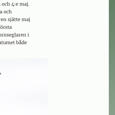
3 och 4:e maj.
na och
ren sjätte maj
första
ornseglaren i
datumet både