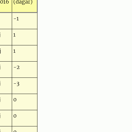
2016
(dagar)
-1
j
1
j
1
j
-2
j
-3
j
0
j
0
j
0