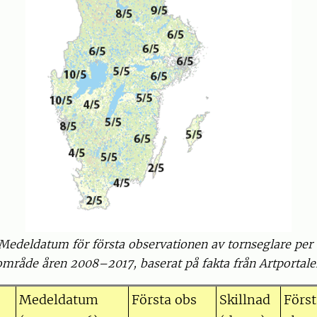
 Medeldatum för första observationen av tornseglare per
mråde åren 2008–2017, baserat på fakta från Artportale
Medeldatum
Första obs
Skillnad
Först