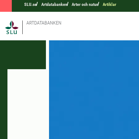
SLU.se
Artdatabanken
Arter och natur
Artiklar
ARTDATABANKEN