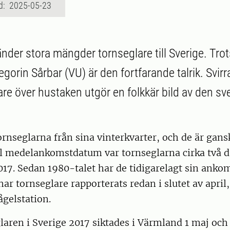
d: 2025-05-23
nder stora mängder tornseglare till Sverige. Trots
tegorin Sårbar (VU) är den fortfarande talrik. Svir
re över hustaken utgör en folkkär bild av den s
rnseglarna från sina vinterkvarter, och de är gansk
ll medelankomstdatum var tornseglarna cirka två d
17. Sedan 1980-talet har de tidigarelagt sin anko
 har tornseglare rapporterats redan i slutet av april
ågelstation.
laren i Sverige 2017 siktades i Värmland 1 maj och 