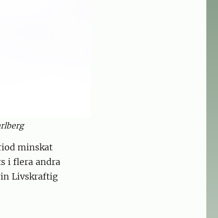
rlberg
riod minskat
 i flera andra
in Livskraftig