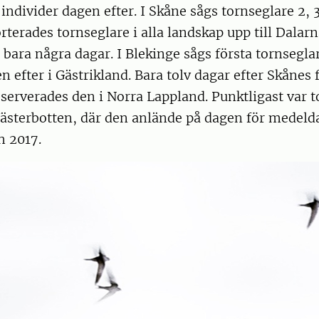
 individer dagen efter. I Skåne sågs tornseglare 2, 
rterades tornseglare i alla landskap upp till Dalar
 bara några dagar. I Blekinge sågs första tornsegla
n efter i Gästrikland. Bara tolv dagar efter Skånes 
serverades den i Norra Lappland. Punktligast var t
ästerbotten, där den anlände på dagen för medel
h 2017.