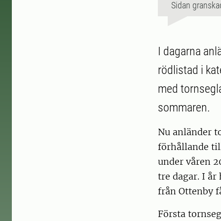
Sidan granska
I dagarna anlä
rödlistad i ka
med tornsegla
sommaren.
Nu anländer to
förhållande ti
under våren 20
tre dagar. I år
från Ottenby f
Första tornseg