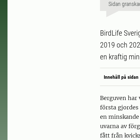
Sidan granska
BirdLife Sver
2019 och 2020
en kraftig mi
Innehåll på sidan
Berguven har v
första gjordes
en minskande 
uvarna av förg
fått från kvic