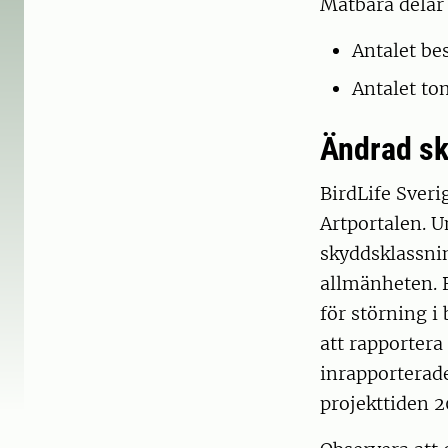
Mätbara delar 
Antalet be
Antalet to
Ändrad sk
BirdLife Sverig
Artportalen. U
skyddsklassnin
allmänheten. 
för störning i
att rapportera 
inrapporterade
projekttiden 2