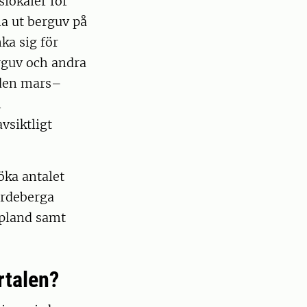
slokaler för
ma ut berguv på
ka sig för
rguv och andra
oden mars–
h
vsiktligt
ka antalet
ardeberga
ppland samt
rtalen?