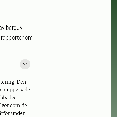
 av berguv
r rapporter om
ntering. Den
den uppvisade
abbades
ilver som de
ärför under