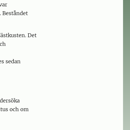
var
. Beståndet
ästkusten. Det
och
es sedan
ndersöka
atus och om