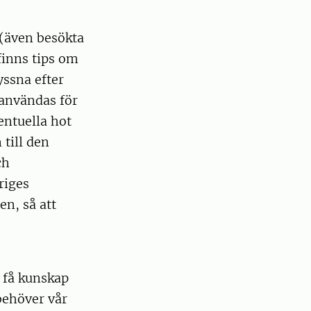
 (även besökta
inns tips om
yssna efter
 användas för
entuella hot
 till den
ch
riges
en, så att
t få kunskap
behöver vår