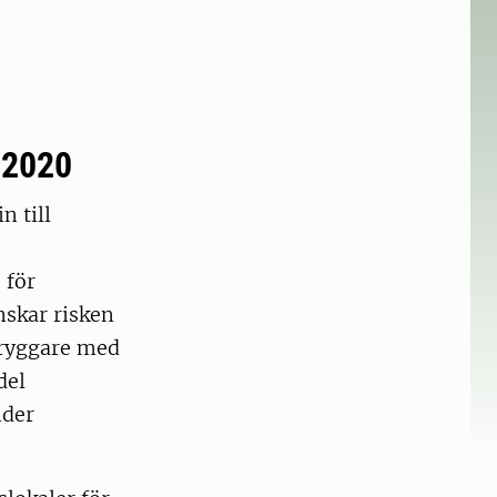
 2020
n till
 för
skar risken
tryggare med
del
nder