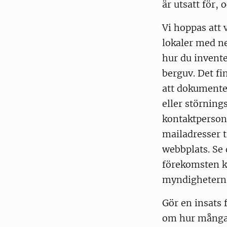
är utsatt för,
Vi hoppas att 
lokaler med ne
hur du invente
berguv. Det fi
att dokumente
eller störning
kontaktperson
mailadresser t
webbplats. Se d
förekomsten ka
myndigheter
Gör en insats 
om hur många b