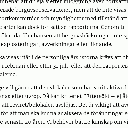
nnebär att du själv efter inloggning även fortsätt
erade berguvsobservationer, men att de inte visas o
portkommittéer och myndigheter med tillstånd att
 arter kan dock fortsatt se rapporterna. Genom til
 ökar därför chansen att berguvshäckningar inte sp
 exploateringar, avverkningar eller liknande.
ska visas utåt i de personliga årslistorna krävs att 
 1 februari eller efter 31 juli, eller att den rapport
alerna.
ge vill gärna att de uvlokaler som har varit aktiva 
snas efter uvrop. Då kan kriteriet ”Eftersökt – ej 
att reviret/bolokalen avslöjas. Det är viktigt att äv
 för att man ska kunna analysera de förändringar 
e senaste 20 åren. Vi behöver bättre kunskap om v