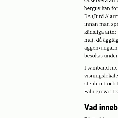
Observera att 
berguv kan for
BA (Bird Alarm
innan man spr
känsliga arter
maj, då äggläg
äggen/ungarna 
besökas under
I samband med
visningslokale
stenbrott och 
Falu gruva i D
Vad innebä