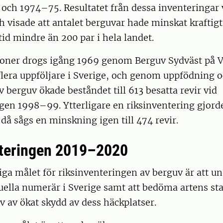
och 1974–75. Resultatet från dessa inventeringar 
 visade att antalet berguvar hade minskat kraftigt
tid mindre än 200 par i hela landet.
oner drogs igång 1969 genom Berguv Sydväst på V
 flera uppföljare i Sverige, och genom uppfödning 
v berguv ökade beståndet till 613 besatta revir vid
gen 1998–99. Ytterligare en riksinventering gjord
å sågs en minskning igen till 474 revir.
teringen 2019
–
2020
ga målet för riksinventeringen av berguv är att u
uella numerär i Sverige samt att bedöma artens st
v av ökat skydd av dess häckplatser.