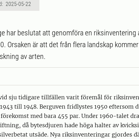
d: 2025-05-22
ige har beslutat att genomföra en riksinventering
. Orsaken är att det från flera landskap komme
nskning av arten.
id sju tidigare tillfällen varit föremål för riksinve
 1943 till 1948. Berguven fridlystes 1950 eftersom 
förekomst med bara 455 par. Under 1960-talet dr
iftning, då bytesdjuren hade höga halter av kvicks
ksilverbetat utsäde. Nya riksinventeringar gjordes d