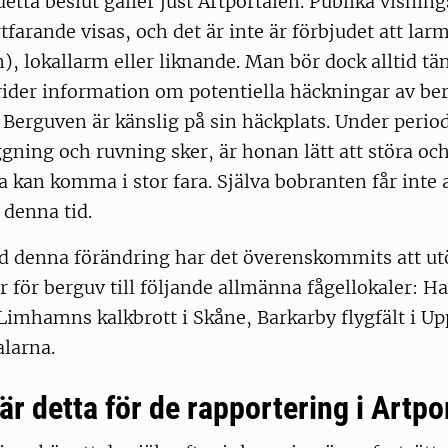
detta beslut gäller just Artportalen. Publika visning
tfarande visas, och det är inte är förbjudet att lar
), lokallarm eller liknande. Man bör dock alltid tän
ider information om potentiella häckningar av be
. Berguven är känslig på sin häckplats. Under peri
gning och ruvning sker, är honan lätt att störa oc
kan komma i stor fara. Själva bobranten får inte a
 denna tid.
 denna förändring har det överenskommits att utö
r för berguv till följande allmänna fågellokaler: H
Limhamns kalkbrott i Skåne, Barkarby flygfält i U
alarna.
r detta för de rapportering i Artpo