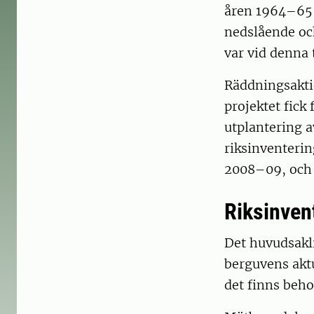
åren 1964–65 
nedslående och
var vid denna 
Räddningsakti
projektet fick
utplantering a
riksinventerin
2008–09, och d
Riksinven
Det huvudsakli
berguvens akt
det finns beho