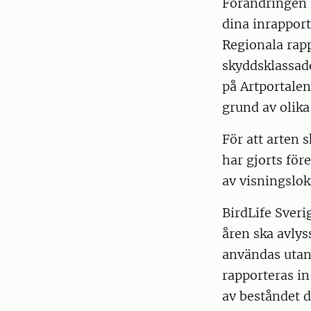
Förändringen i
dina inrapport
Regionala rap
skyddsklassade
på Artportalen
grund av olika
För att arten 
har gjorts före
av visningslok
BirdLife Sveri
åren ska avlys
användas utan 
rapporteras in
av beståndet d