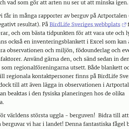
 och vad som gör att arten nu ser ut att minska igen.
vi får in många rapporter av berguv på Artportalen
gativt resultat). På
BirdLife Sveriges webbplats
f
rar, och om bästa tidpunkten för att vara ute och l
nns också en inventeringsblankett i Excel som kan
ra observationen och miljön, födounderlag och ev
sfaktorer. Använd gärna den, och sänd sedan in den
 som regionalföreningarna utsett. Både blankett o
ill regionala kontaktpersoner finns på BirdLife Sve
ock till att även lägga in observationen i Artportal
n beaktas i den fysiska planeringen hos de olika
na.
för världens största uggla - berguven! Bidra till at
erguvar vi har i landet! Denna fantastiska fågel 