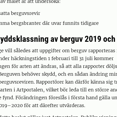
av målet är att undersöka:
satta berguvsrevir
mma bergsbranter där uvar funnits tidigare
yddsklassning av berguv 2019 och
e vill således att uppgifter om berguv rapporteras i
nder häckningstiden 1 februari till 31 juli kommer
gen för arten att ändras, så att alla rapporter döljs
Berguven behöver skydd, och en sådan ändring min
 berguvsreviren. Rapportörer kan därför känna sig 
arten i Artportalen, vilket bör leda till en större an
 fynd. Förändringen föreslås i första hand gälla u
019–2020 för att därefter utvärderas.