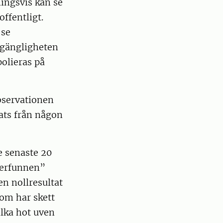
ningsvis kan se
ffentligt.
 se
lgängligheten
olieras på
observationen
erats från någon
de senaste 20
återfunnen”
en nollresultat
som har skett
ilka hot uven