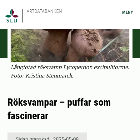
ARTDATABANKEN
MENY
Långfotad röksvamp Lycoperdon excipuliforme.
Foto: Kristina Stenmarck.
Röksvampar – puffar som
fascinerar
Sidan granskad: 2025-05-09