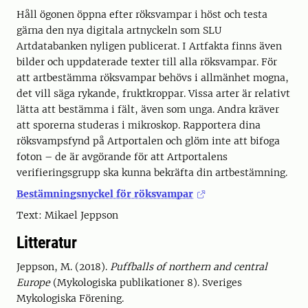
Håll ögonen öppna efter röksvampar i höst och testa
gärna den nya digitala artnyckeln som SLU
Artdatabanken nyligen publicerat. I Artfakta finns även
bilder och uppdaterade texter till alla röksvampar. För
att artbestämma röksvampar behövs i allmänhet mogna,
det vill säga rykande, fruktkroppar. Vissa arter är relativt
lätta att bestämma i fält, även som unga. Andra kräver
att sporerna studeras i mikroskop. Rapportera dina
röksvampsfynd på Artportalen och glöm inte att bifoga
foton – de är avgörande för att Artportalens
verifieringsgrupp ska kunna bekräfta din artbestämning.
Bestämningsnyckel för röksvampar
Text: Mikael Jeppson
Litteratur
Jeppson, M. (2018).
Puffballs of northern and central
Europe
(Mykologiska publikationer 8). Sveriges
Mykologiska Förening.