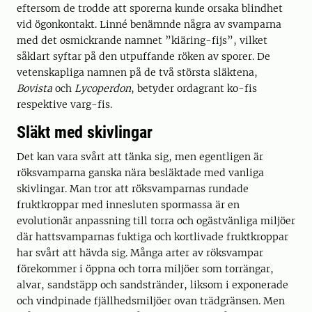
eftersom de trodde att sporerna kunde orsaka blindhet
vid ögonkontakt. Linné benämnde några av svamparna
med det osmickrande namnet ”kiäring-fijs”, vilket
såklart syftar på den utpuffande röken av sporer. De
vetenskapliga namnen på de två största släktena,
Bovista
och
Lycoperdon
, betyder ordagrant ko-fis
respektive varg-fis.
Släkt med skivlingar
Det kan vara svårt att tänka sig, men egentligen är
röksvamparna ganska nära besläktade med vanliga
skivlingar. Man tror att röksvamparnas rundade
fruktkroppar med innesluten spormassa är en
evolutionär anpassning till torra och ogästvänliga miljöer
där hattsvamparnas fuktiga och kortlivade fruktkroppar
har svårt att hävda sig. Många arter av röksvampar
förekommer i öppna och torra miljöer som torrängar,
alvar, sandstäpp och sandstränder, liksom i exponerade
och vindpinade fjällhedsmiljöer ovan trädgränsen. Men