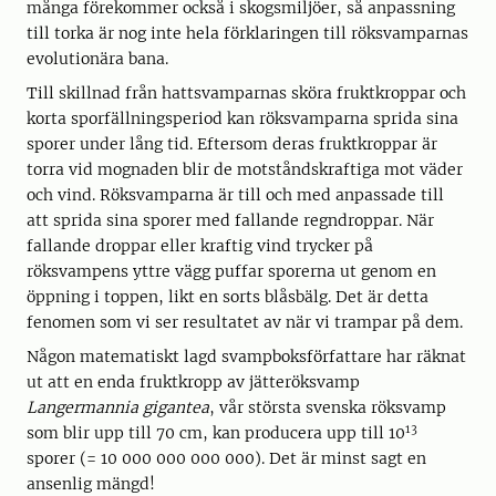
många förekommer också i skogsmiljöer, så anpassning
till torka är nog inte hela förklaringen till röksvamparnas
evolutionära bana.
Till skillnad från hattsvamparnas sköra fruktkroppar och
korta sporfällningsperiod kan röksvamparna sprida sina
sporer under lång tid. Eftersom deras fruktkroppar är
torra vid mognaden blir de motståndskraftiga mot väder
och vind. Röksvamparna är till och med anpassade till
att sprida sina sporer med fallande regndroppar. När
fallande droppar eller kraftig vind trycker på
röksvampens yttre vägg puffar sporerna ut genom en
öppning i toppen, likt en sorts blåsbälg. Det är detta
fenomen som vi ser resultatet av när vi trampar på dem.
Någon matematiskt lagd svampboksförfattare har räknat
ut att en enda fruktkropp av jätteröksvamp
Langermannia gigantea
, vår största svenska röksvamp
13
som blir upp till 70 cm, kan producera upp till 10
sporer (= 10 000 000 000 000). Det är minst sagt en
ansenlig mängd!