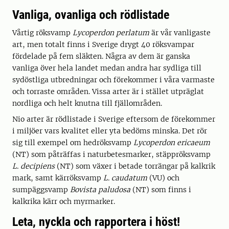
Vanliga, ovanliga och rödlistade
Vårtig röksvamp
Lycoperdon perlatum
är vår vanligaste
art, men totalt finns i Sverige drygt 40 röksvampar
fördelade på fem släkten. Några av dem är ganska
vanliga över hela landet medan andra har sydliga till
sydöstliga utbredningar och förekommer i våra varmaste
och torraste områden. Vissa arter är i stället utpräglat
nordliga och helt knutna till fjällområden.
Nio arter är rödlistade i Sverige eftersom de förekommer
i miljöer vars kvalitet eller yta bedöms minska. Det rör
sig till exempel om hedröksvamp
Lycoperdon ericaeum
(NT) som påträffas i naturbetesmarker, stäppröksvamp
L. decipiens
(NT) som växer i betade torrängar på kalkrik
mark, samt kärröksvamp
L. caudatum
(VU) och
sumpäggsvamp
Bovista paludosa
(NT) som finns i
kalkrika kärr och myrmarker.
Leta, nyckla och rapportera i höst!