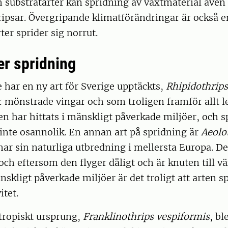
h substratarter kan spridning av växtmaterial äve
ripsar. Övergripande klimatförändringar är också 
rter sprider sig norrut.
er spridning
e har en ny art för Sverige upptäckts,
Rhipidothrip
 mönstrade vingar och som troligen framför allt l
n har hittats i mänskligt påverkade miljöer, och 
inte osannolik. En annan art på spridning är
Aeolo
har sin naturliga utbredning i mellersta Europa. D
och eftersom den flyger dåligt och är knuten till v
nskligt påverkade miljöer är det troligt att arten 
itet.
tropiskt ursprung,
Franklinothrips vespiformis
, bl