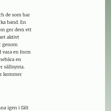
och de som har
rka band. En
som ger dem ett
et aktivt
jur genom
l vara en form
nnebära en
 sällsynta.
ner kommer
na igen i fält