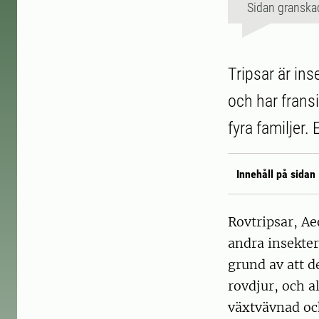
Sidan granska
Tripsar är ins
och har fransi
fyra familjer. 
Innehåll på sidan
Rovtripsar, Aeo
andra insekter
grund av att d
rovdjur, och a
växtvävnad och