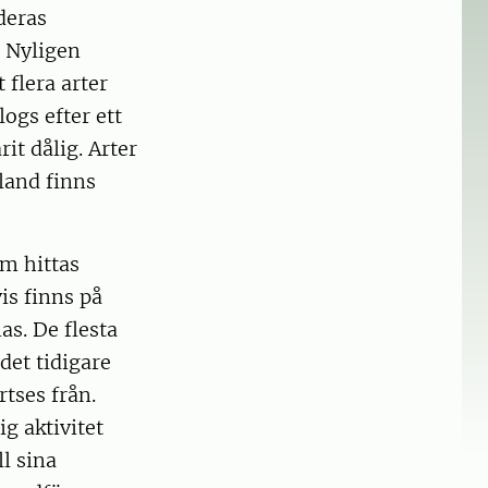
 deras
. Nyligen
 flera arter
logs efter ett
t dålig. Arter
land finns
om hittas
is finns på
as. De flesta
det tidigare
tses från.
 aktivitet
l sina