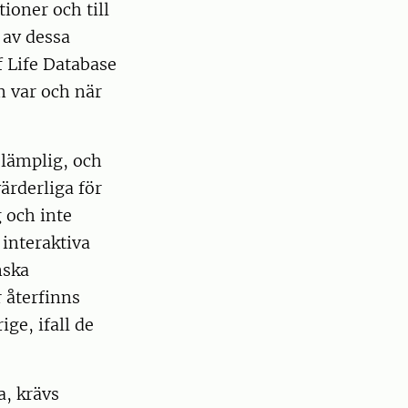
ioner och till
 av dessa
f Life Database
m var och när
 lämplig, och
ärderliga för
 och inte
 interaktiva
nska
r återfinns
ge, ifall de
a, krävs