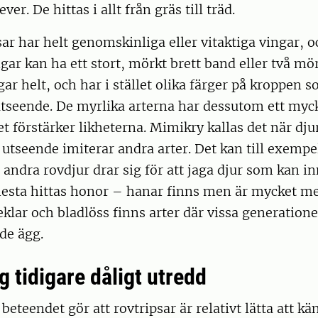
ver. De hittas i allt från gräs till träd.
sar har helt genomskinliga eller vitaktiga vingar, 
ar kan ha ett stort, mörkt brett band eller två mö
gar helt, och har i stället olika färger på kroppen 
tseende. De myrlika arterna har dessutom ett myck
et förstärker likheterna. Mimikry kallas det när d
 utseende imiterar andra arter. Det kan till exempe
r andra rovdjur drar sig för att jaga djur som kan i
mesta hittas honor – hanar finns men är mycket mer
klar och bladlöss finns arter där vissa generatio
de ägg.
 tidigare dåligt utredd
eteendet gör att rovtripsar är relativt lätta att kän