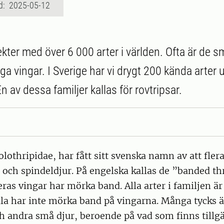
d: 2025-05-12
ekter med över 6 000 arter i världen. Ofta är de 
ga vingar. I Sverige har vi drygt 200 kända arter
En av dessa familjer kallas för rovtripsar.
lothripidae, har fått sitt svenska namn av att flera
 och spindeldjur. På engelska kallas de ”banded th
eras vingar har mörka band. Alla arter i familjen är
lla har inte mörka band på vingarna. Många tycks 
 andra små djur, beroende på vad som finns tillgä