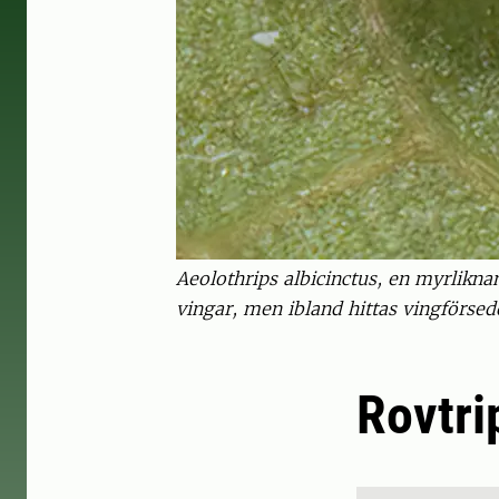
Aeolothrips albicinctus, en myrlikna
vingar, men ibland hittas vingförs
Rovtri