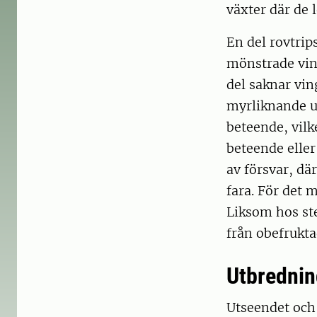
växter där de le
En del rovtrip
mönstrade ving
del saknar vin
myrliknande u
beteende, vilk
beteende eller
av försvar, dä
fara. För det 
Liksom hos ste
från obefrukta
Utbredning
Utseendet och b