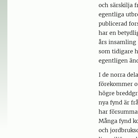
och särskilja 
egentliga utbr
publicerad for
har en betydli
års insamling 
som tidigare 
egentligen änd
I de norra del
förekommer oft
högre breddgra
nya fynd är fr
har försummats
Många fynd ko
och jordbrukso