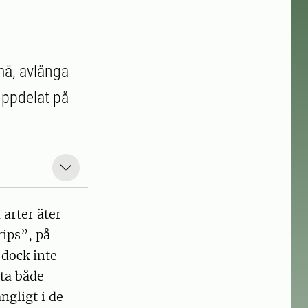
små, avlånga
 uppdelat på
 arter äter
rips”, på
 dock inte
äta både
ngligt i de