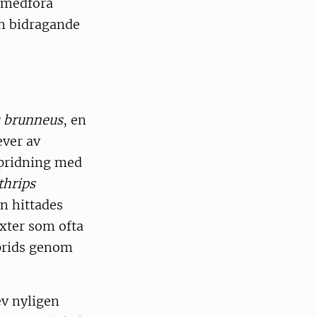
n medföra
en bidragande
s brunneus
, en
ever av
spridning med
thrips
en hittades
äxter som ofta
sprids genom
ev nyligen