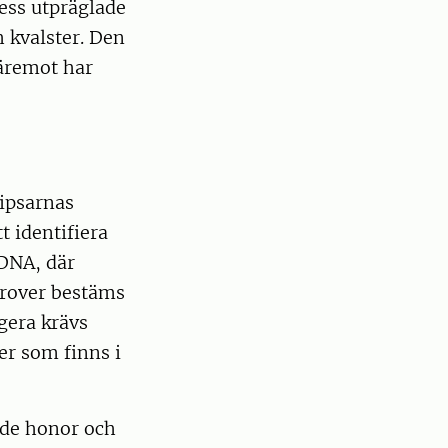
ess utpräglade
h kvalster. Den
Däremot har
ripsarnas
t identifiera
-DNA, där
prover bestäms
ngera krävs
er som finns i
åde honor och