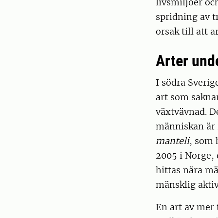
livsmiljöer oc
spridning av t
orsak till att a
Arter und
I södra Sverig
art som saknar
växtvävnad. De
människan är 
manteli
, som 
2005 i Norge, 
hittas nära mä
mänsklig aktiv
En art av mer 