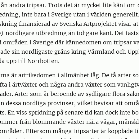
från andra tripsar. Trots det är mycket lite känt om
edning, inte bara i Sverige utan i världen generellt
skning finansierad av Svenska Artprojektet visar att
gt nordligare utbredning än tidigare känt. Det fasts
i områden i Sverige där kännedomen om tripsar vari
hade sin nordligaste gräns kring Värmland och Upp
a upp till Norrbotten.
arna är artrikedomen i allmänhet låg. De få arter s
a i ärtväxter och några andra växter som vanligtv
der. Arter som är beroende av sydligare flora sakn
ån dessa nordliga provinser, vilket bevisar att områ
. En viss spridning på senare tid kan dock inte bor
mmer från blommande växter nära vägar, mänsklig
mråden. Eftersom många tripsarter är kopplade til