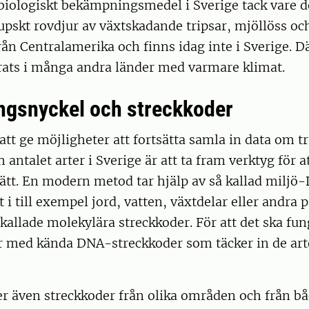
iologiskt bekämpningsmedel i Sverige tack vare d
lupskt rovdjur av växtskadande tripsar, mjöllöss oc
ån Centralamerika och finns idag inte i Sverige. 
rats i många andra länder med varmare klimat.
gsnyckel och streckkoder
i att ge möjligheter att fortsätta samla in data om t
antalet arter i Sverige är att ta fram verktyg för at
ätt. En modern metod tar hjälp av så kallad miljö
 till exempel jord, vatten, växtdelar eller andra 
å kallade molekylära streckkoder. För att det ska fu
r med kända DNA-streckkoder som täcker in de art
r även streckkoder från olika områden och från b