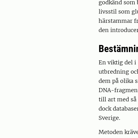
godkänd som b
livsstil som g
härstammar fr
den introduce
Bestämnin
En viktig del 
utbredning och 
dem på olika s
DNA-fragment i
till art med s
dock database
Sverige.
Metoden kräve