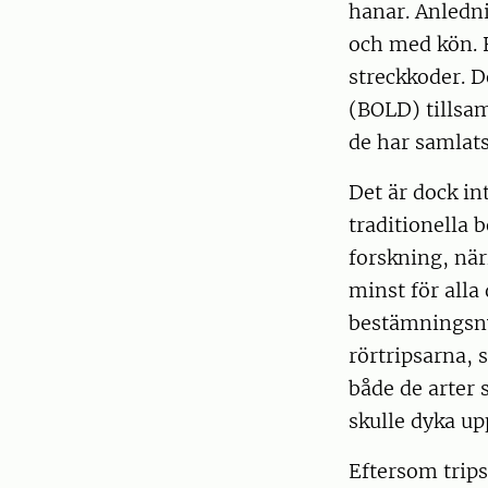
hanar. Anledni
och med kön. F
streckkoder. D
(BOLD) tillsa
de har samlats
Det är dock in
traditionella 
forskning, nä
minst för alla
bestämningsnyc
rörtripsarna, 
både de arter 
skulle dyka upp
Eftersom trips