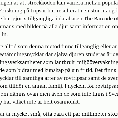
ngen är att streckkoden kan variera mellan populat
orskning på tripsar har resulterat i en stor mängd
e har gjorts tillgängliga i databasen The Barcode o
mmans med bilder på alla djur samt information o
 in.
te alltid som denna metod finns tillgänglig eller är
bestämningsnycklar där själva djuren studeras är ov
ringsverksamheter som lantbruk, miljöövervakning
 de som bidrar med kunskap på sin fritid. Det finns
klar till samtliga arter av rovtripsar samt de sve
som tillhör en annan familj. I nyckeln för rovtripsa
som nämns ovan men även de som inte finns i Sveri
 här vilket inte är helt osannolikt.
ar är mycket små, ofta bara ett par millimeter stor