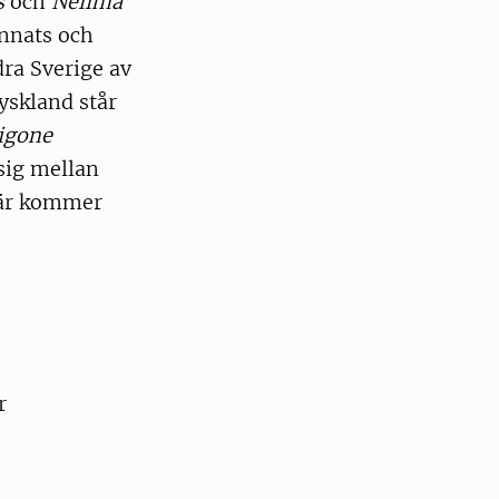
s
och
Nelima
ynnats och
dra Sverige av
yskland står
igone
sig mellan
är kommer
r