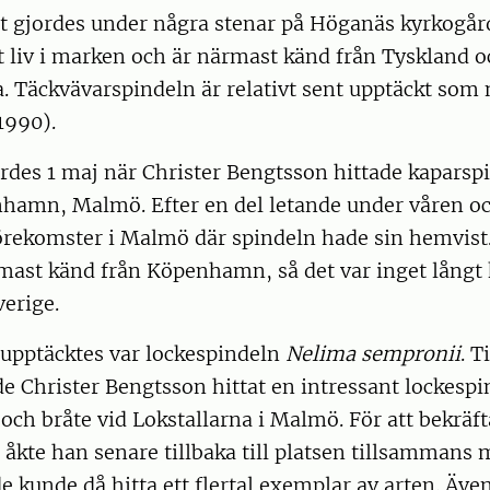
t gjordes under några stenar på Höganäs kyrkogård
 liv i marken och är närmast känd från Tyskland o
 Täckvävarspindeln är relativt sent upptäckt som n
1990).
ordes 1 maj när Christer Bengtsson hittade kapars
hamn, Malmö. Efter en del letande under våren 
 förekomster i Malmö där spindeln hade sin hemvis
mast känd från Köpenhamn, så det var inget långt k
Sverige.
 upptäcktes var lockespindeln
Nelima sempronii
. T
 Christer Bengtsson hittat en intressant lockespi
och bråte vid Lokstallarna i Malmö. För att bekräft
kte han senare tillbaka till platsen tillsammans 
e kunde då hitta ett flertal exemplar av arten. Äv