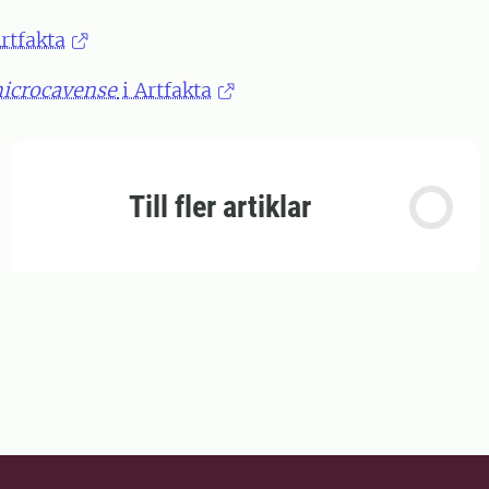
rtfakta
icrocavense
i Artfakta
Till fler artiklar