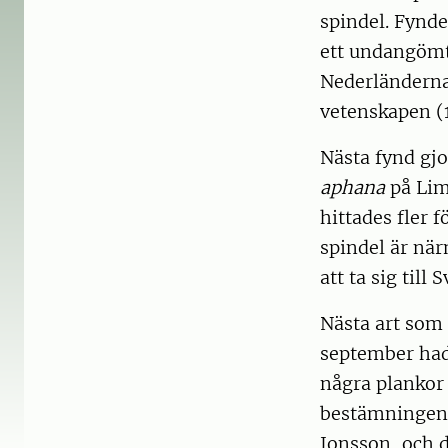
spindel. Fynde
ett undangömt
Nederländerna.
vetenskapen (
Nästa fynd gj
aphana
på Lim
hittades fler
spindel är när
att ta sig till 
Nästa art som
september hade
några plankor 
bestämningen å
Jonsson, och d