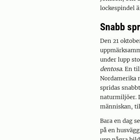
lockespindel 
Snabb spr
Den 21 oktober
uppmärksammad
under lupp st
dentosa
. En t
Nordamerika m
spridas snabbt
naturmiljöer. 
människan, ti
Bara en dag se
på en husvägg 
upp några bild