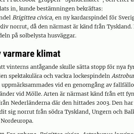
ats in, kunde bestämningen bekräftas:
indel
Brigittea civica
, en ny kardarspindel för Sveri
 kliv norrut, då den närmast är känd från Tyskland. E
ndeln på solbelysta husväggar.
 varmare klimat
att vinterns antågande skulle sätta stopp för nya f
den spektakulära och vackra lockespindeln
Astrobun
 uppmärksammades vid en genomgång av fallfällo
ränder vid Mölle. Arten är närmast känd från ett fy
från Nederländerna där den hittades 2003. Den har
dit sig norrut från södra Tyskland, Ungern och Bal
i Nordeuropa.