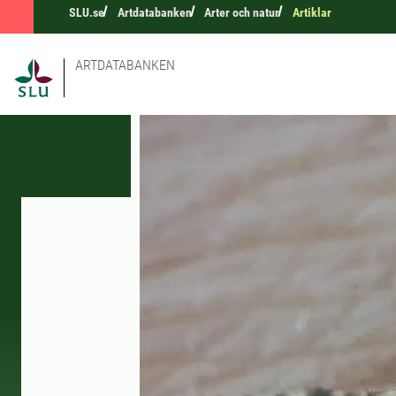
SLU.se
Artdatabanken
Arter och natur
Artiklar
ARTDATABANKEN