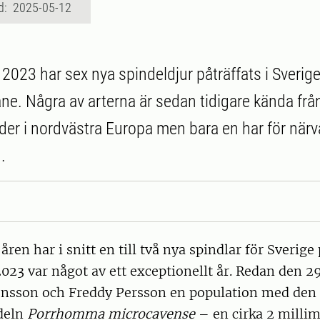
d: 2025-05-12
2023 har sex nya spindeldjur påträffats i Sverige
kåne. Några av arterna är sedan tidigare kända f
der i nordvästra Europa men bara en har för när
.
åren har i snitt en till två nya spindlar för Sverige 
023 var något av ett exceptionellt år. Redan den 2
onsson och Freddy Persson en population med den l
deln
Porrhomma microcavense
– en cirka 2 millim