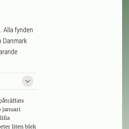
. Alla fynden
rån Danmark
varande
påträffats
9 januari
illa
eter liten blek