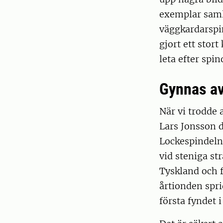
exemplar saml
väggkardarsp
gjort ett stort
leta efter spi
Gynnas av
När vi trodde 
Lars Jonsson 
Lockespindeln
vid steniga st
Tyskland och 
årtionden spri
första fyndet 