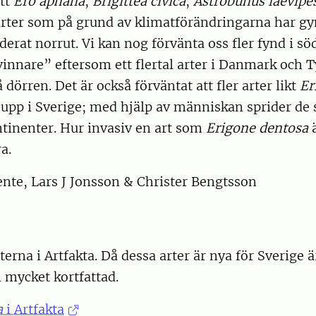
att
Ero aphana
,
Brigittea civica
,
Astrobunus laevipe
arter som på grund av klimatförändringarna har g
rat norrut. Vi kan nog förvänta oss fler fynd i sö
innare” eftersom ett flertal arter i Danmark och T
dörren. Det är också förväntat att fler arter likt
Er
upp i Sverige; med hjälp av människan sprider de 
tinenter. Hur invasiv en art som
Erigone dentosa
a.
ente, Lars J Jonsson & Christer Bengtsson
erna i Artfakta. Då dessa arter är nya för Sverige ä
 mycket kortfattad.
ca
i Artfakta