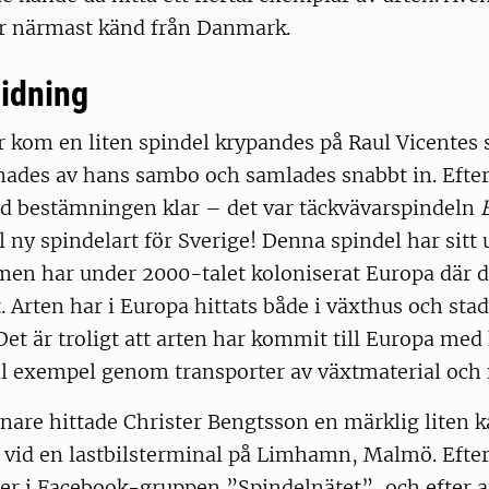
är närmast känd från Danmark.
idning
 kom en liten spindel krypandes på Raul Vicentes 
es av hans sambo och samlades snabbt in. Efter 
od bestämningen klar – det var täckvävarspindeln
ill ny spindelart för Sverige! Denna spindel har sitt
en har under 2000-talet koloniserat Europa där d
. Arten har i Europa hittats både i växthus och sta
Det är troligt att arten har kommit till Europa med 
ll exempel genom transporter av växtmaterial och 
nare hittade Christer Bengtsson en märklig liten 
vid en lastbilsterminal på Limhamn, Malmö. Efter 
er i Facebook-gruppen ”Spindelnätet”, och efter a