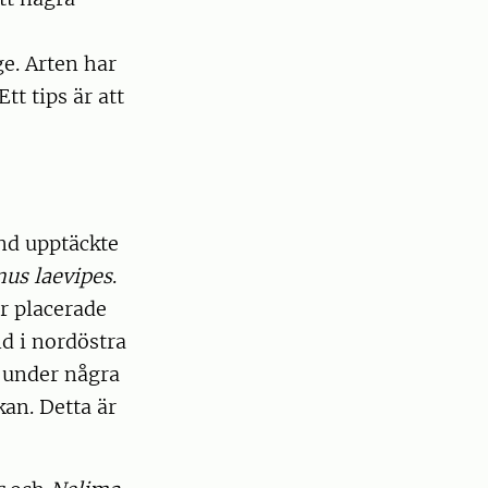
ge. Arten har
tt tips är att
ynd upptäckte
us laevipes
.
r placerade
nd i nordöstra
 under några
kan. Detta är