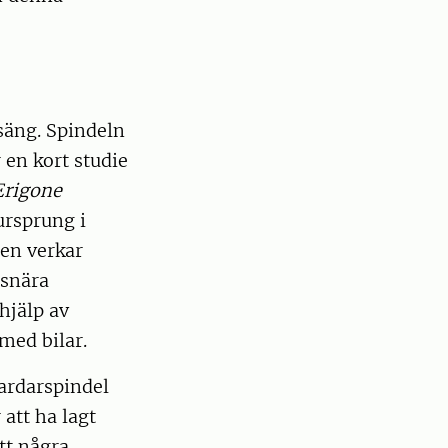
säng. Spindeln
en kort studie
Erigone
 ursprung i
en verkar
dsnära
hjälp av
med bilar.
kardarspindel
att ha lagt
tt några