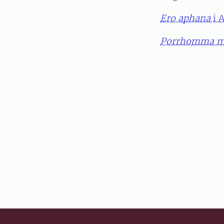
Ero aphana
i A
Porrhomma m