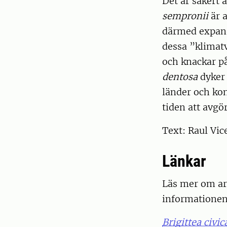
Det är säkert 
sempronii
är 
därmed expande
dessa ”klimatv
och knackar på 
dentosa
dyker 
länder och kon
tiden att avgör
Text: Raul Vic
Länkar
Läs mer om art
informationen
Brigittea civi