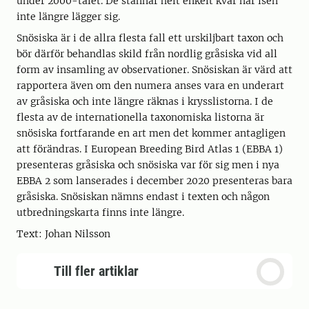
under 2000-talet. De stannar helt enkelt kvar när isen
inte längre lägger sig.
Snösiska är i de allra flesta fall ett urskiljbart taxon och
bör därför behandlas skild från nordlig gråsiska vid all
form av insamling av observationer. Snösiskan är värd att
rapportera även om den numera anses vara en underart
av gråsiska och inte längre räknas i krysslistorna. I de
flesta av de internationella taxonomiska listorna är
snösiska fortfarande en art men det kommer antagligen
att förändras. I European Breeding Bird Atlas 1 (EBBA 1)
presenteras gråsiska och snösiska var för sig men i nya
EBBA 2 som lanserades i december 2020 presenteras bara
gråsiska. Snösiskan nämns endast i texten och någon
utbredningskarta finns inte längre.
Text: Johan Nilsson
Till fler artiklar