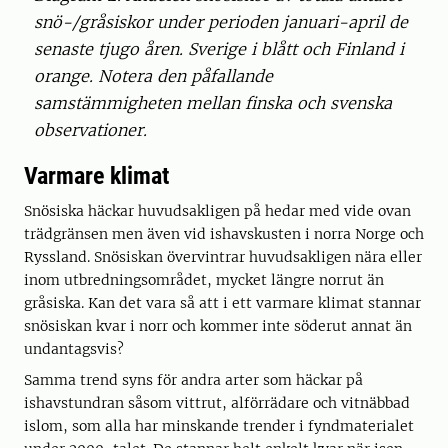
snö-/gråsiskor under perioden januari-april de
senaste tjugo åren. Sverige i blått och Finland i
orange. Notera den påfallande
samstämmigheten mellan finska och svenska
observationer.
Varmare klimat
Snösiska häckar huvudsakligen på hedar med vide ovan
trädgränsen men även vid ishavskusten i norra Norge och
Ryssland. Snösiskan övervintrar huvudsakligen nära eller
inom utbredningsområdet, mycket längre norrut än
gråsiska. Kan det vara så att i ett varmare klimat stannar
snösiskan kvar i norr och kommer inte söderut annat än
undantagsvis?
Samma trend syns för andra arter som häckar på
ishavstundran såsom vittrut, alförrädare och vitnäbbad
islom, som alla har minskande trender i fyndmaterialet