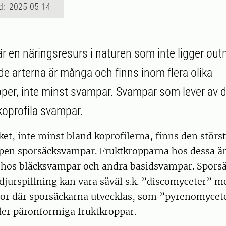
d: 2025-05-14
är en näringsresurs i naturen som inte ligger out
e arterna är många och finns inom flera olika
er, inte minst svampar. Svampar som lever av dj
 koprofila svampar.
et, inte minst bland koprofilerna, finns den stör
ppen sporsäcksvampar. Fruktkropparna hos dessa är
e hos bläcksvampar och andra basidsvampar. Spor
djurspillning kan vara såväl s.k. ”discomyceter” 
tor där sporsäckarna utvecklas, som ”pyrenomyce
ller päronformiga fruktkroppar.