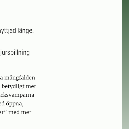
nyttjad länge.
urspillning
sta mångfalden
 betydligt mer
säcksvamparna
med öppna,
ter” med mer