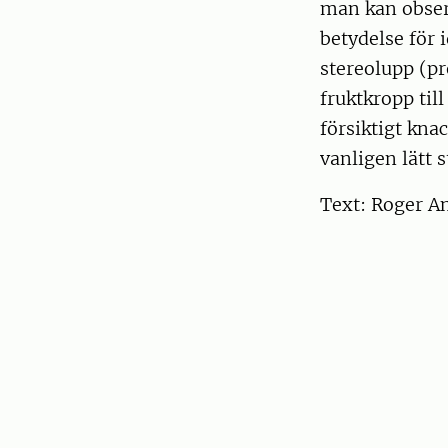
man kan observ
betydelse för i
stereolupp (pr
fruktkropp til
försiktigt kna
vanligen lätt 
Text: Roger A