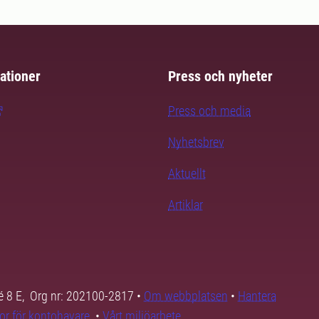
ationer
Press och nyheter
Press och media
Nyhetsbrev
Aktuellt
Artiklar
é 8 E, Org nr: 202100-2817 •
Om webbplatsen
•
Hantera
kor för kontohavare
•
Vårt miljöarbete