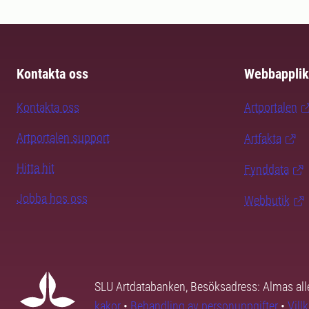
Kontakta oss
Webbapplik
Kontakta oss
Artportalen
Artportalen support
Artfakta
Hitta hit
Fynddata
Jobba hos oss
Webbutik
SLU Artdatabanken, Besöksadress: Almas all
kakor
•
Behandling av personuppgifter
•
Vill