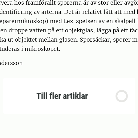
era hos framförallt sporerna är av stor eller avg
dentifiering av arterna. Det är relativt lätt att med
eparermikroskop) med t.ex. spetsen av en skalpell 
l en droppe vatten på ett objektglas, lägga på ett tä
cka ut objektet mellan glasen. Sporsäckar, sporer 
studeras i mikroskopet.
ndersson
Till fler artiklar