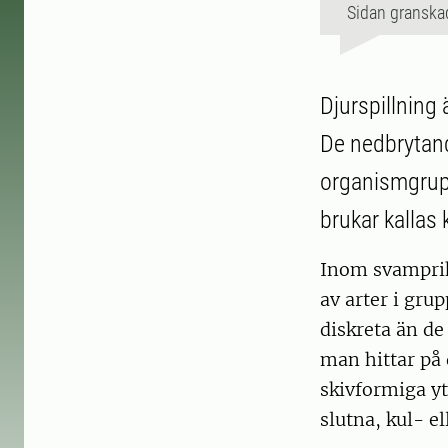
Sidan granska
Djurspillning 
De nedbrytand
organismgrupp
brukar kallas
Inom svamprik
av arter i gru
diskreta än d
man hittar på 
skivformiga y
slutna, kul- e