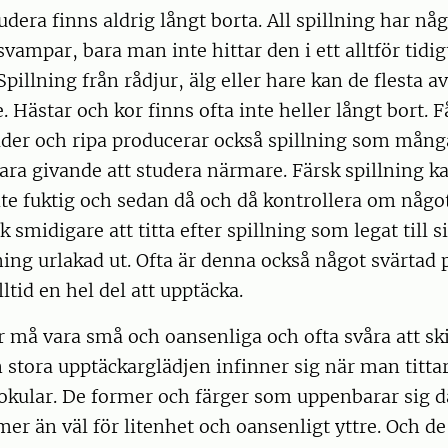
udera finns aldrig långt borta. All spillning har nå
svampar, bara man inte hittar den i ett alltför tidigt
pillning från rådjur, älg eller hare kan de flesta av 
. Hästar och kor finns ofta inte heller långt bort. 
äder och ripa producerar också spillning som mång
ara givande att studera närmare. Färsk spillning 
lite fuktig och sedan då och då kontrollera om någo
k smidigare att titta efter spillning som legat till s
ning urlakad ut. Ofta är denna också något svärtad 
ltid en hel del att upptäcka.
må vara små och oansenliga och ofta svåra att skilj
 stora upptäckarglädjen infinner sig när man tittar
okular. De former och färger som uppenbarar sig d
r än väl för litenhet och oansenligt yttre. Och de