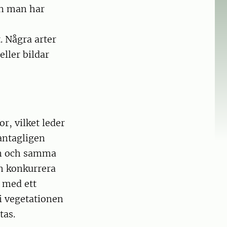
en man har
. Några arter
eller bildar
r, vilket leder
 antagligen
 en och samma
ch konkurrera
r med ett
 i vegetationen
tas.