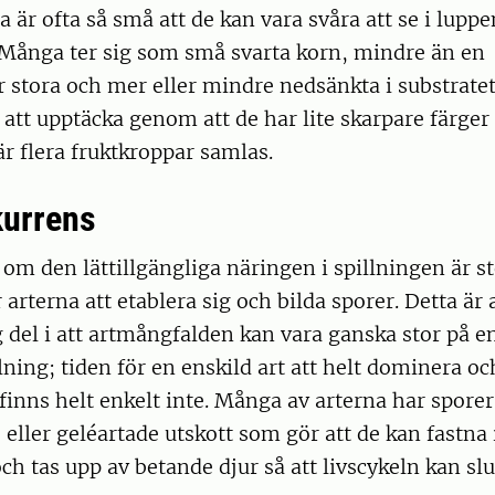
 är ofta så små att de kan vara svåra att se i lupp
. Många ter sig som små svarta korn, mindre än en
 stora och mer eller mindre nedsänkta i substratet
 att upptäcka genom att de har lite skarpare färger 
är flera fruktkroppar samlas.
kurrens
m den lättillgängliga näringen i spillningen är sto
r arterna att etablera sig och bilda sporer. Detta är
g del i att artmångfalden kan vara ganska stor på
illning; tiden för en enskild art att helt dominera o
 finns helt enkelt inte. Många av arterna har spore
e eller geléartade utskott som gör att de kan fastna
h tas upp av betande djur så att livscykeln kan slu