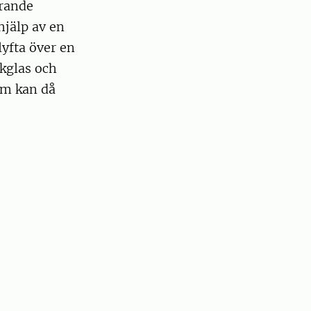
örande
 hjälp av en
lyfta över en
ckglas och
mm kan då