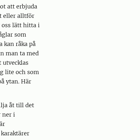
got att erbjuda
 eller alltför
oss lätt hitta i
Fåglar som
a kan råka på
kan man ta med
t utvecklas
ig lite och som
på ytan. Här
a åt till det
 ner i
är
 karaktärer