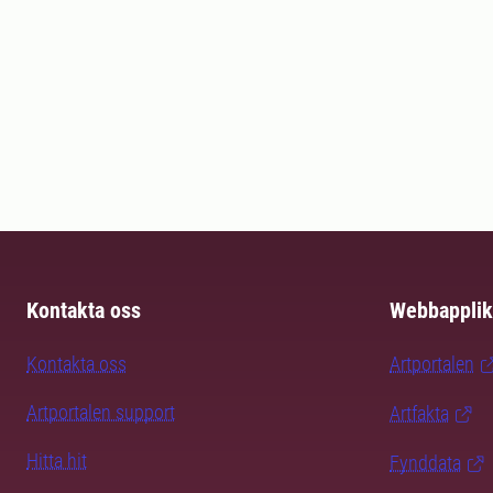
Kontakta oss
Webbapplik
Kontakta oss
Artportalen
Artportalen support
Artfakta
Hitta hit
Fynddata