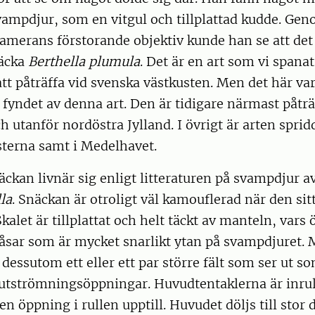
vampdjur, som en vitgul och tillplattad kudde. Ge
amerans förstorande objektiv kunde han se att det
äcka
Berthella plumula
. Det är en art som vi spanat
att påträffa vid svenska västkusten. Men det här var
 fyndet av denna art. Den är tidigare närmast påträ
h utanför nordöstra Jylland. I övrigt är arten sprid
sterna samt i Medelhavet.
kan livnär sig enligt litteraturen på svampdjur a
la
. Snäckan är otroligt väl kamouflerad när den sit
kalet är tillplattat och helt täckt av manteln, vars 
 åsar som är mycket snarlikt ytan på svampdjuret. 
dessutom ett eller ett par större fält som ser ut s
utströmningsöppningar. Huvudtentaklerna är inrul
n öppning i rullen upptill. Huvudet döljs till stor 