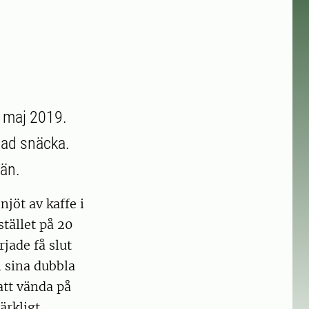
i maj 2019.
lad snäcka.
län.
njöt av kaffe i
tället på 20
jade få slut
i sina dubbla
att vända på
ärkligt,