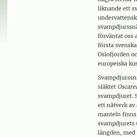
liknande ett s
undervattensk
svampdjurssn
förväntat oss 
första svenska
Oslofjorden oc
europeiska ku
Svampdjurssnäc
släktet
Oscarel
svampdjuret. S
ett nätverk av
manteln finns 
svampdjurets 
längden, med e