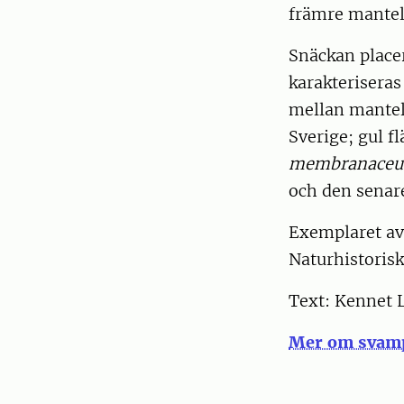
främre mantel
Snäckan place
karakteriseras
mellan manteln
Sverige; gul f
membranaceu
och den senar
Exemplaret av
Naturhistoris
Text: Kennet 
Mer om svamp