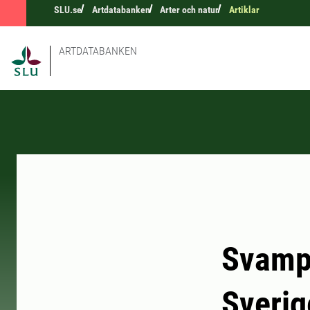
SLU.se
Artdatabanken
Arter och natur
Artiklar
ARTDATABANKEN
Svampd
Sverig