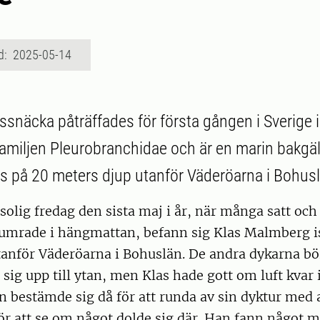
d: 2025-05-14
snäcka påträffades för första gången i Sverige 
l familjen Pleurobranchidae och är en marin bakgä
s på 20 meters djup utanför Väderöarna i Bohus
solig fredag den sista maj i år, när många satt och 
lumrade i hängmattan, befann sig Klas Malmberg is
anför Väderöarna i Bohuslän. De andra dykarna bör
g sig upp till ytan, men Klas hade gott om luft kvar 
n bestämde sig då för att runda av sin dyktur med 
ör att se om något dolde sig där. Han fann något m