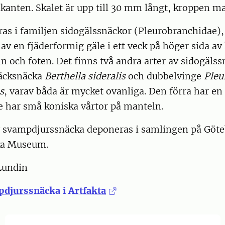
kanten. Skalet är upp till 30 mm långt, kroppen 
ras i familjen sidogälssnäckor (Pleurobranchidae)
 av en fjäderformig gäle i ett veck på höger sida av
 och foten. Det finns två andra arter av sidogälss
läcksnäcka
Berthella sideralis
och dubbelvinge
Pleu
s
, varav båda är mycket ovanliga. Den förra har en
e har små koniska vårtor på manteln.
 svampdjurssnäcka deponeras i samlingen på Göt
ka Museum.
Lundin
djurssnäcka i Artfakta