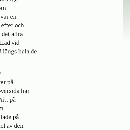
nom
 var en
 efter och
 det allra
ffad vid
d längs hela de
v
ter på
översida har
Mitt på
om
lade på
del av den