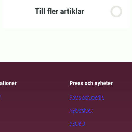
Till fler artiklar
ationer
Press och nyheter
Press och media
Nyhetsbrev
Aktuellt