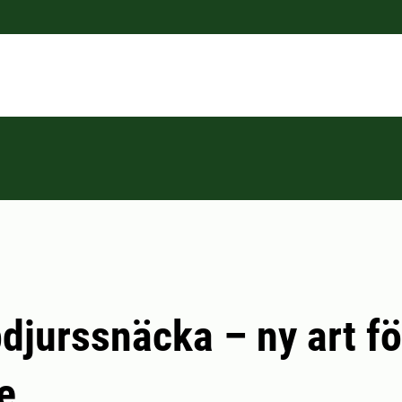
jurssnäcka – ny art fö
e