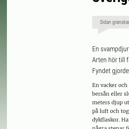
Sidan granska
En svampdjurs
Arten hör til
Fyndet gjorde
En vacker och 
bersån eller s
meters djup ut
på luft och to
dykflaskor. Ha
några stenar f