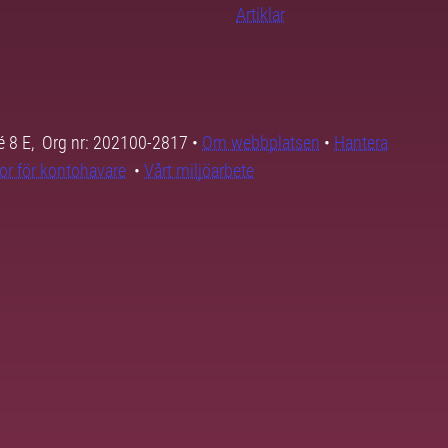
Artiklar
é 8 E, Org nr: 202100-2817 •
Om webbplatsen
•
Hantera
kor för kontohavare
•
Vårt miljöarbete