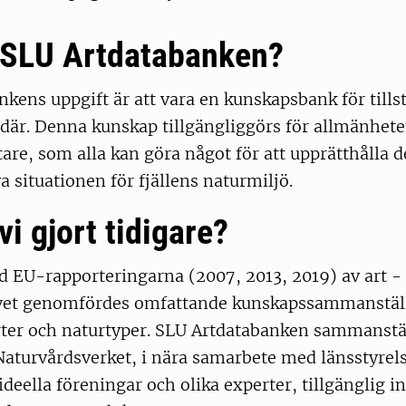
 SLU Artdatabanken?
kens uppgift är att vara en kunskapsbank för tillst
 där. Denna kunskap tillgängliggörs för allmänhet
tare, som alla kan göra något för att upprätthålla
va situationen för fjällens naturmiljö.
vi gjort tidigare?
 EU-rapporteringarna (2007, 2013, 2019) av art -
ivet genomfördes omfattande kunskapssammanstä
arter och naturtyper. SLU Artdatabanken sammanstä
Naturvårdsverket, i nära samarbete med länsstyrel
deella föreningar och olika experter, tillgänglig 