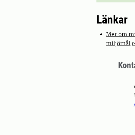
Länkar
Mer om mil
miljömål
Kont
Pers