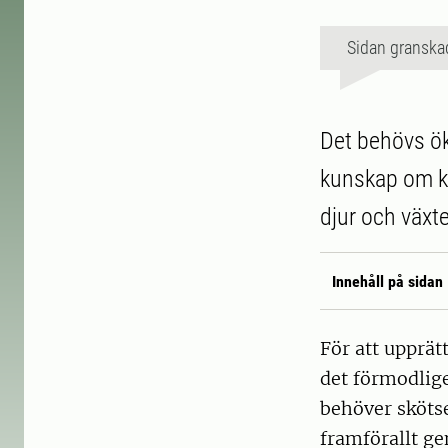
Sidan granska
Det behövs ök
kunskap om ko
djur och växte
Innehåll på sidan
För att upprät
det förmodlige
behöver skötse
framförallt ge