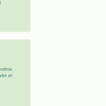
.
landena
ndet av