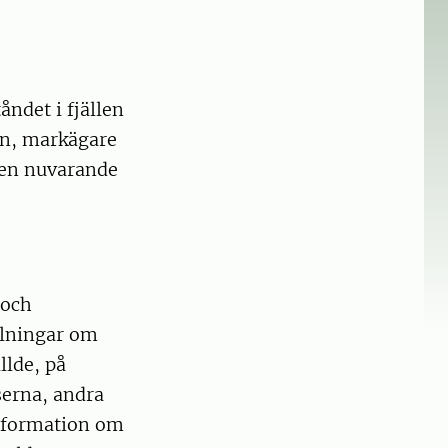
åndet i fjällen
en, markägare
 den nuvarande
 och
llningar om
llde, på
serna, andra
information om