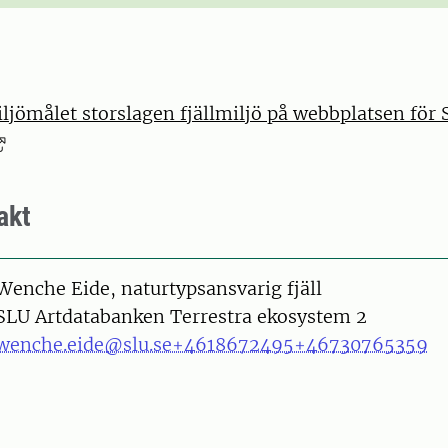
jömålet storslagen fjällmiljö på webbplatsen för 
akt
on
Wenche Eide, naturtypsansvarig fjäll
SLU Artdatabanken Terrestra ekosystem 2
wenche.eide@slu.se
+4618672495
+46730765359