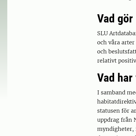
Vad gör
SLU Artdataban
och våra arter
och beslutsfat
relativt positi
Vad har 
I samband med
habitatdirekt
statusen för 
uppdrag från 
myndigheter, i