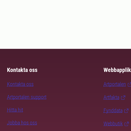
Kontakta oss
Webbapplik
Kontakta oss
Artportalen
Artportalen support
Artfakta
Hitta hit
Fynddata
Jobba hos oss
Webbutik