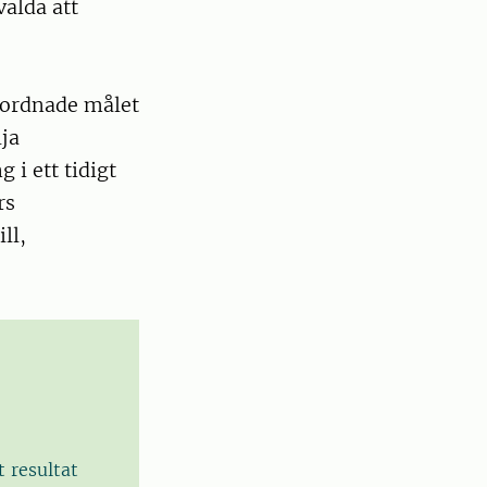
alda att
erordnade målet
ja
 i ett tidigt
rs
ll,
 resultat