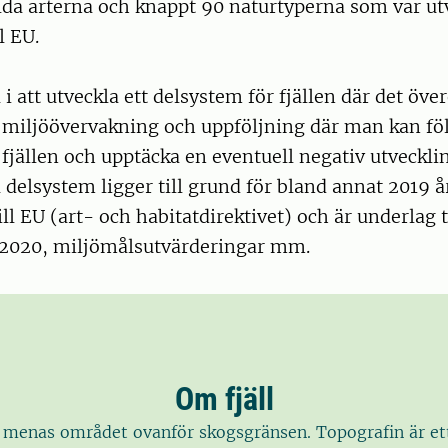
lda arterna och knappt 90 naturtyperna som var utv
l EU.
å i att utveckla ett delsystem för fjällen där det öv
n miljöövervakning och uppföljning där man kan föl
 fjällen och upptäcka en eventuell negativ utveckling
 delsystem ligger till grund för bland annat 2019 å
ll EU (art- och habitatdirektivet) och är underlag ti
 2020, miljömålsutvärderingar mm.
Om fjäll
l menas området ovanför skogsgränsen. Topografin är ett