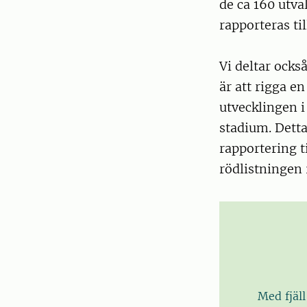
de ca 160 utva
rapporteras til
Vi deltar ocks
är att rigga e
utvecklingen i
stadium. Detta
rapportering ti
rödlistningen
Med fjäl