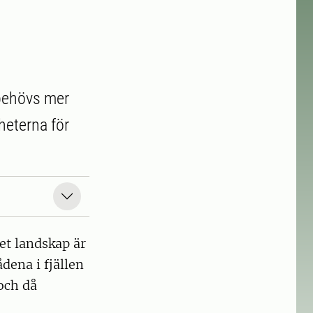
 behövs mer
heterna för
get landskap är
dena i fjällen
och då