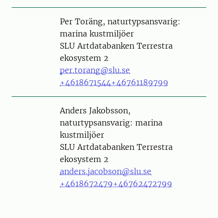
Person
Per Toräng, naturtypsansvarig:
marina kustmiljöer
SLU Artdatabanken Terrestra
ekosystem 2
per.torang@slu.se
+4618671544
+46761189799
Person
Anders Jakobsson,
naturtypsansvarig: marina
kustmiljöer
SLU Artdatabanken Terrestra
ekosystem 2
anders.jacobson@slu.se
+4618672479
+46762472799