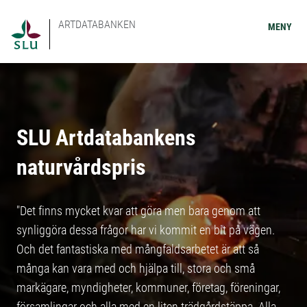
ARTDATABANKEN
MENY
SLU Artdatabankens
naturvårdspris
"Det finns mycket kvar att göra men bara genom att
synliggöra dessa frågor har vi kommit en bit på vägen.
Och det fantastiska med mångfaldsarbetet är att så
många kan vara med och hjälpa till, stora och små
markägare, myndigheter, kommuner, företag, föreningar,
församlingar och alla med en liten trädgårdstäppa. Alla