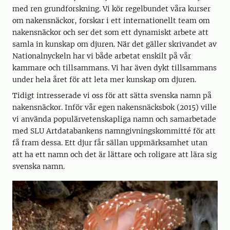
med ren grundforskning. Vi kör regelbundet våra kurser
om nakensnäckor, forskar i ett internationellt team om
nakensnäckor och ser det som ett dynamiskt arbete att
samla in kunskap om djuren. När det gäller skrivandet av
Nationalnyckeln har vi både arbetat enskilt på vår
kammare och tillsammans. Vi har även dykt tillsammans
under hela året för att leta mer kunskap om djuren.
Tidigt intresserade vi oss för att sätta svenska namn på
nakensnäckor. Inför vår egen nakensnäcksbok (2015) ville
vi använda populärvetenskapliga namn och samarbetade
med SLU Artdatabankens namngivningskommitté för att
få fram dessa. Ett djur får sällan uppmärksamhet utan
att ha ett namn och det är lättare och roligare att lära sig
svenska namn.