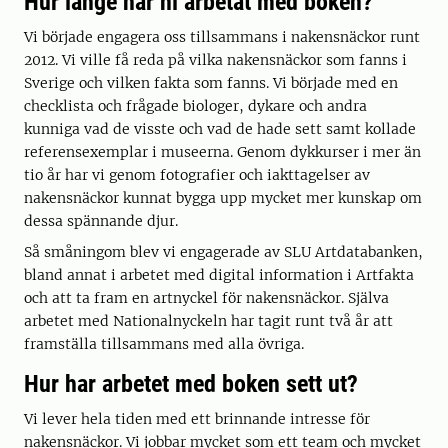
Hur länge har ni arbetat med boken?
Vi började engagera oss tillsammans i nakensnäckor runt
2012. Vi ville få reda på vilka nakensnäckor som fanns i
Sverige och vilken fakta som fanns. Vi började med en
checklista och frågade biologer, dykare och andra
kunniga vad de visste och vad de hade sett samt kollade
referensexemplar i museerna. Genom dykkurser i mer än
tio år har vi genom fotografier och iakttagelser av
nakensnäckor kunnat bygga upp mycket mer kunskap om
dessa spännande djur.
Så småningom blev vi engagerade av SLU Artdatabanken,
bland annat i arbetet med digital information i Artfakta
och att ta fram en artnyckel för nakensnäckor. Själva
arbetet med Nationalnyckeln har tagit runt två år att
framställa tillsammans med alla övriga.
Hur har arbetet med boken sett ut?
Vi lever hela tiden med ett brinnande intresse för
nakensnäckor. Vi jobbar mycket som ett team och mycket