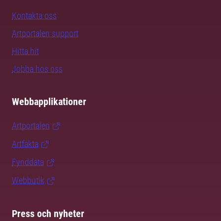
Kontakta oss
Artportalen support
Hitta hit
Jobba hos oss
Webbapplikationer
Artportalen
Artfakta
Fynddata
Webbutik
Press och nyheter