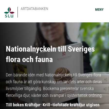
ARTDATABANKEN
MENY
Nationalnyckeln till Sveriges
flora och fauna
Den bärande idén med Nationalnyckeln till Sveriges flora
och fauna är att göra kunskap om landets arter och deras
livsmiljöer tillgänglig. Böckerna presenterar svenska
flercelliga djur, växter och svampar i systematisk ordning.
Till boken Kräftdjur: Krill–tiofotade kräftdjur utgiven