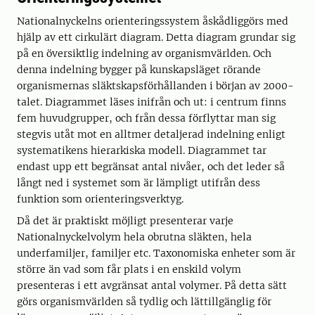
Nationalnyckelns orienteringssystem åskådliggörs med
hjälp av ett cirkulärt diagram. Detta diagram grundar sig
på en översiktlig indelning av organismvärlden. Och
denna indelning bygger på kunskapsläget rörande
organismernas släktskapsförhållanden i början av 2000-
talet. Diagrammet läses inifrån och ut: i centrum finns
fem huvudgrupper, och från dessa förflyttar man sig
stegvis utåt mot en alltmer detaljerad indelning enligt
systematikens hierarkiska modell. Diagrammet tar
endast upp ett begränsat antal nivåer, och det leder så
långt ned i systemet som är lämpligt utifrån dess
funktion som orienteringsverktyg.
Då det är praktiskt möjligt presenterar varje
Nationalnyckelvolym hela obrutna släkten, hela
underfamiljer, familjer etc. Taxonomiska enheter som är
större än vad som får plats i en enskild volym
presenteras i ett avgränsat antal volymer. På detta sätt
görs organismvärlden så tydlig och lättillgänglig för