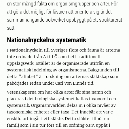
en stor mängd fakta om organismgrupper och arter. För
att göra det möjligt för läsaren att orientera sig är det
sammanhängande bokverket uppbyggt på ett strukturerat
sätt.
Nationalnyckelns systematik
I Nationalnyckeln till Sveriges flora och fauna är arterna
inte ordnade från A till Ö som i ett traditionellt
uppslagsverk. Istället är de organiserade utifrån en
systematisk indelning av organismerna. Bakgrunden till
detta ”alfabet” är forskning om arternas släktskap som
påbörjades redan under Carl von Linnés tid.
Vetenskaperna om hur olika arter får sina namn och
placeras i det biologiska systemet kallas taxonomi och
systematik. Organismvärlden delas in i olika nivåer av
taxonomiska enheter eller taxa. Det innebär att varje
enskild art ingår i ett släkte. Detta släkte tillhör en
familj som i sin tur förs till en ordning o.s.v. uppåt i