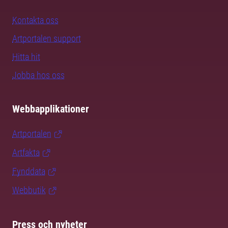
Kontakta oss
Artportalen support
Hitta hit
Jobba hos oss
Webbapplikationer
Artportalen
Artfakta
Fynddata
Webbutik
Press och nyheter