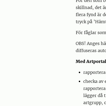
För den som ba
skillnad, det 
flera fynd är 
tryck på ’Hämt
För fåglar som
OBS! Anges hä
diffuseras aut
Med Artportal
rapportera 
checka av 
rapportera
lägger då t
artgrupp, 