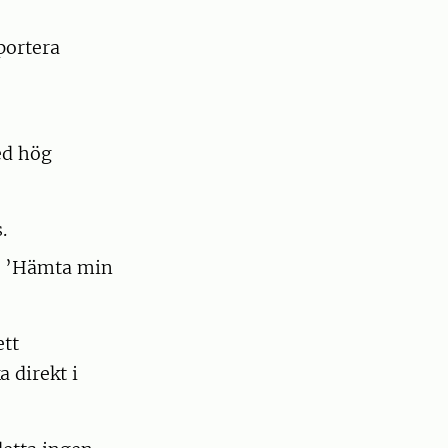
portera
ed hög
.
en ’Hämta min
ett
 direkt i