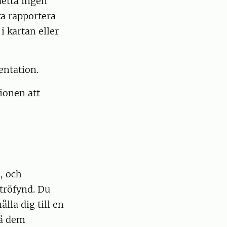
detta ingen
ka rapportera
i kartan eller
entation.
ionen att
, och
tröfynd. Du
ålla dig till en
på dem