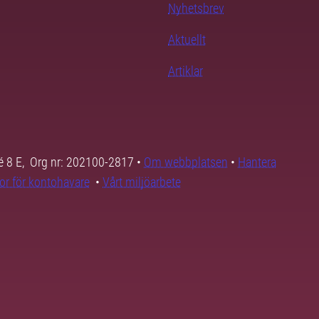
Nyhetsbrev
Aktuellt
Artiklar
é 8 E, Org nr: 202100-2817 •
Om webbplatsen
•
Hantera
kor för kontohavare
•
Vårt miljöarbete