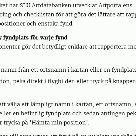
ket har SLU Artdatabanken utvecklat Artportalens
ing och checklistan för att göra det lättare att rap
ositioner och enstaka fynd.
 fyndplats för varje fynd
nenter gör det betydligt enklare att rapportera m
 namn från ett ortsnamn i kartan eller en fyndplats
tion, peka direkt i flygbilden eller tryck på knapp
att välja ett lämpligt namn i kartan, ett ortsnamn, 
eller en befintlig fyndplats och sedan antingen peka
er trycka på ’Hämta min position’.