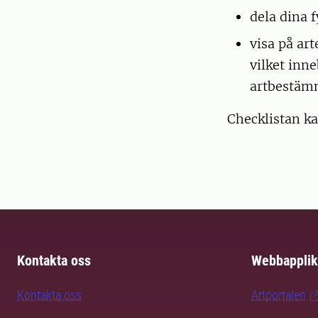
dela dina 
visa på ar
vilket inn
artbestämm
Checklistan ka
Kontakta oss
Webbapplik
Kontakta oss
Artportalen