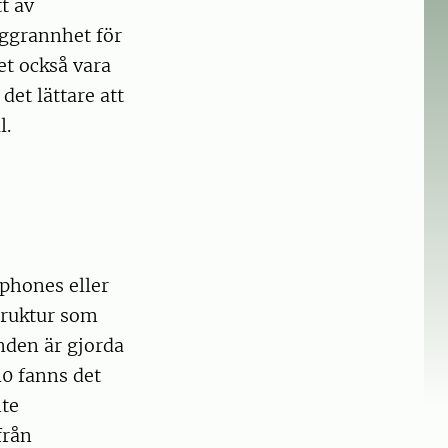
t av
oggrannhet för
et också vara
det lättare att
l.
tphones eller
truktur som
nden är gjorda
10 fanns det
nte
från