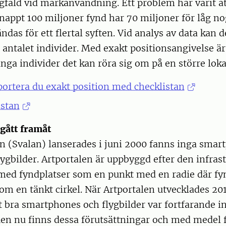
fald vid markanvändning. Ett problem har varit at
nappt 100 miljoner fynd har 70 miljoner för låg n
ndas för ett flertal syften. Vid analys av data kan d
a antalet individer. Med exakt positionsangivelse är 
ga individer det kan röra sig om på en större loka
portera du exakt position med checklistan
istan
gått framåt
n (Svalan) lanserades i juni 2000 fanns inga smar
ygbilder. Artportalen är uppbyggd efter den infras
 med fyndplatser som en punkt med en radie där fy
m en tänkt cirkel. När Artportalen utvecklades 20
igt bra smartphones och flygbilder var fortfarande i
Men nu finns dessa förutsättningar och med medel 