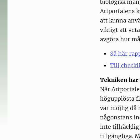
biologisk mång
Artportalens k
att kunna anvä
viktigt att vet
avgöra hur mån
Så här rap
Till checkl
Tekniken har 
När Artportale
högupplösta fl
var möjlig då
någonstans ino
inte tillräckl
tillgängliga. 