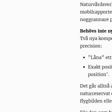
Naturvårdsver
mobilrapporter
noggrannare p
Behövs inte ny
Två nya kompo
precision:
”Låna” ett
Exakt posi
position’.
Det går alltså 
naturreservat 
flygbilden ell