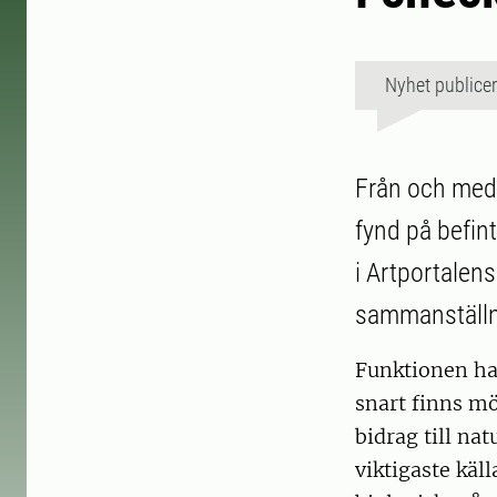
Nyhet publice
Från och med 
fynd på befin
i Artportalens
sammanställn
Funktionen ha
snart finns möj
bidrag till na
viktigaste kä