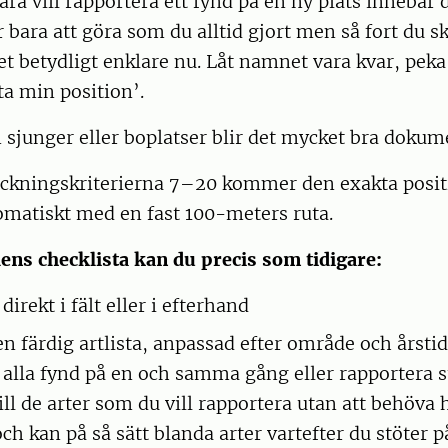
ra vill rapportera ett fynd på en ny plats innebär 
är bara att göra som du alltid gjort men så fort du s
det betydligt enklare nu. Låt namnet vara kvar, peka 
a min position’.
 sjunger eller boplatser blir det mycket bra dokum
ckningskriterierna 7–20 kommer den exakta posit
omatiskt med en fast 100-meters ruta.
ens checklista kan du precis som tidigare:
direkt i fält eller i efterhand
en färdig artlista, anpassad efter område och årstid
 alla fynd på en och samma gång eller rapportera s
ill de arter som du vill rapportera utan att behöva h
och kan på så sätt blanda arter vartefter du stöter 