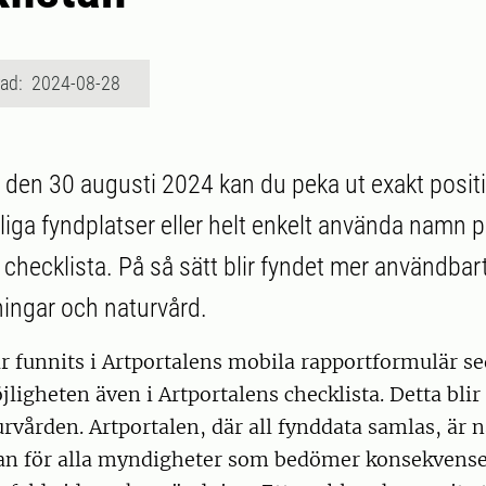
rad: 2024-08-28
den 30 augusti 2024 kan du peka ut exakt posit
tliga fyndplatser eller helt enkelt använda namn 
 checklista. På så sätt blir fyndet mer användbart
ingar och naturvård.
r funnits i Artportalens mobila rapportformulär s
ligheten även i Artportalens checklista. Detta blir 
turvården. Artportalen, där all fynddata samlas, är
llan för alla myndigheter som bedömer konsekvense