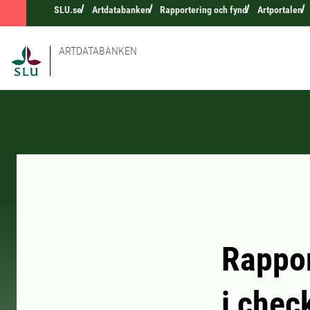
SLU.se
Artdatabanken
Rapportering och fynd
Artportalen
ARTDATABANKEN
Rappor
i chec