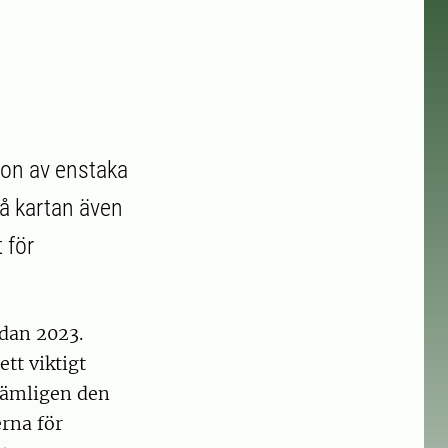
ion av enstaka
på kartan även
 för
edan 2023.
ett viktigt
 nämligen den
rna för