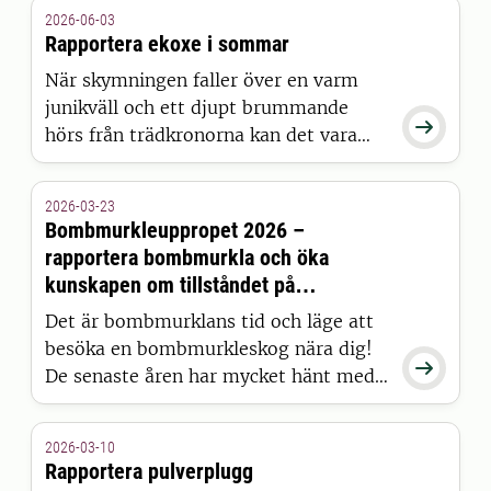
Myggkartan startades 2025 och
2026-06-03
fortsätter nu under 2026.
Rapportera ekoxe i sommar
När skymningen faller över en varm
junikväll och ett djupt brummande

hörs från trädkronorna kan det vara
Europas största skalbagge som är ute
och flyger. Ekoxe är en spektakulär art
2026-03-23
som lever större delen av sitt liv dold
Bombmurkleuppropet 2026 –
under marken. Hjälp till att kartlägga
rapportera bombmurkla och öka
den i sommar.
kunskapen om tillståndet på
växtplatserna
Det är bombmurklans tid och läge att
besöka en bombmurkleskog nära dig!

De senaste åren har mycket hänt med
våra äldre granar och vi behöver få en
bättre överblick hur det är ställt med
2026-03-10
bombmurklans växtplatser.
Rapportera pulverplugg