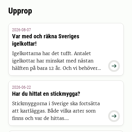
Upprop
2026-08-07
Var med och räkna Sveriges
igelkottar!
Igelkottarna har det tufft. Antalet
igelkottar har minskat med nästan

hälften på bara 12 år. Och vi behöver
veta mer för att kunna hjälpa dem.
Igelkottarna försvinner i allt snabbare
2026-06-22
takt.
Har du hittat en stickmygga?
Stickmyggorna i Sverige ska fortsätta
att kartläggas. Både vilka arter som

finns och var de hittas.
Medborgarforskningsprojektet