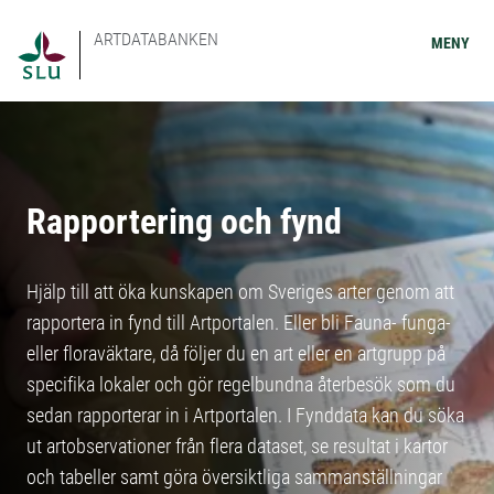
ARTDATABANKEN
MENY
Rapportering och fynd
Hjälp till att öka kunskapen om Sveriges arter genom att
rapportera in fynd till Artportalen. Eller bli Fauna- funga-
eller floraväktare, då följer du en art eller en artgrupp på
specifika lokaler och gör regelbundna återbesök som du
sedan rapporterar in i Artportalen. I Fynddata kan du söka
ut artobservationer från flera dataset, se resultat i kartor
och tabeller samt göra översiktliga sammanställningar