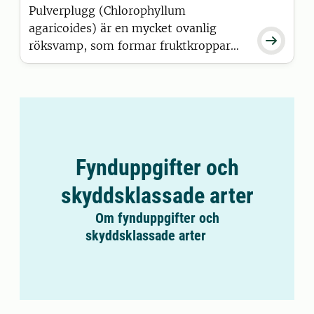
Pulverplugg (Chlorophyllum
agaricoides) är en mycket ovanlig

röksvamp, som formar fruktkroppar
med en inre spormassa som blir torr
vid mognad.
Fynduppgifter och
skyddsklassade arter
Om fynduppgifter och
skyddsklassade arter