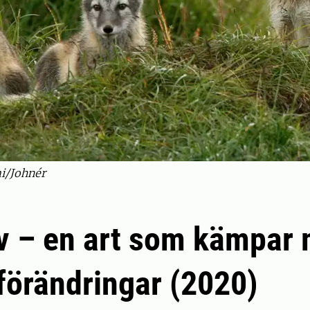
i/Johnér
äv – en art som kämpar
förändringar (2020)