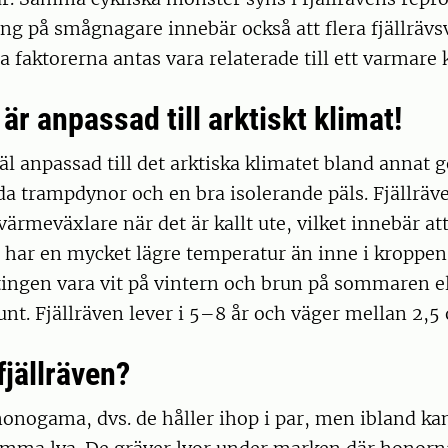
ng på smågnagare innebär också att flera fjällrävs
a faktorerna antas vara relaterade till ett varmare 
 är anpassad till arktiskt klimat!
väl anpassad till det arktiska klimatet bland annat
a trampdynor och en bra isolerande päls. Fjällräv
ärmeväxlare när det är kallt ute, vilket innebär att
har en mycket lägre temperatur än inne i kroppen
ingen vara vit på vintern och brun på sommaren el
runt. Fjällräven lever i 5–8 år och väger mellan 2,5 
fjällräven?
monogama, dvs. de håller ihop i par, men ibland kan