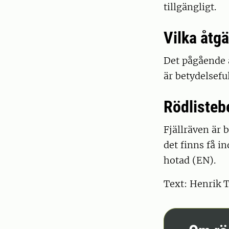
tillgängligt.
Vilka åtg
Det pågående a
är betydelsefu
Rödliste
Fjällräven är 
det finns få in
hotad (EN).
Text: Henrik T