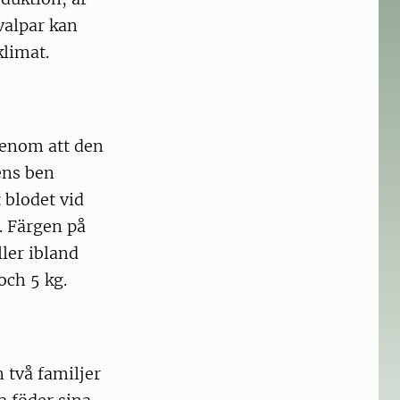
valpar kan
klimat.
 genom att den
ens ben
 blodet vid
. Färgen på
ler ibland
och 5 kg.
 två familjer