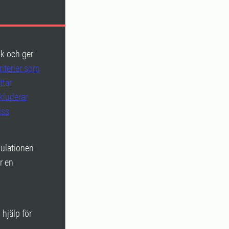
sk och ger
iterier som
ttar
kluderar
iss
pulationen
r en
 hjälp för