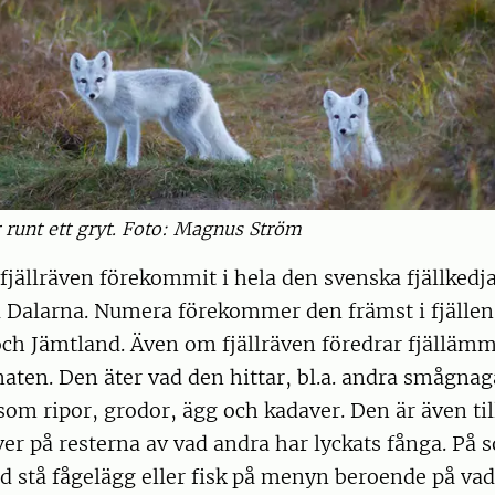
 runt ett gryt. Foto: Magnus Ström
 fjällräven förekommit i hela den svenska fjällkedj
l Dalarna. Numera förekommer den främst i fjällen
ch Jämtland. Även om fjällräven föredrar fjällämm
maten. Den äter vad den hittar, bl.a. andra smågna
 som ripor, grodor, ägg och kadaver. Den är även till
ver på resterna av vad andra har lyckats fånga. P
ed stå fågelägg eller fisk på menyn beroende på va