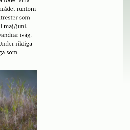
a föder sina
Området runtom
matrester som
i maj/juni.
vandrar iväg.
Under riktiga
nga som