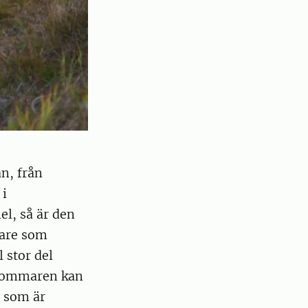
an, från
 i
el, så är den
gare som
 stor del
å sommaren kan
d som är