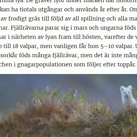
samma lya. De gräver lyor under marken där honorn
kan ha tiotals utgångar och används år efter år. 
av frodigt gräs till följd av all spillning och alla 
nar. Fjällrävarna parar sig i mars och ungarna föds 
r i närheten av lyan fram till hösten, varefter de 
 till 18 valpar, men vanligen får hon 5–10 valpar. 
 sorkår föds många fjällrävar, men det är inte må
chen i gnagarpopulationen som följer efter toppår.