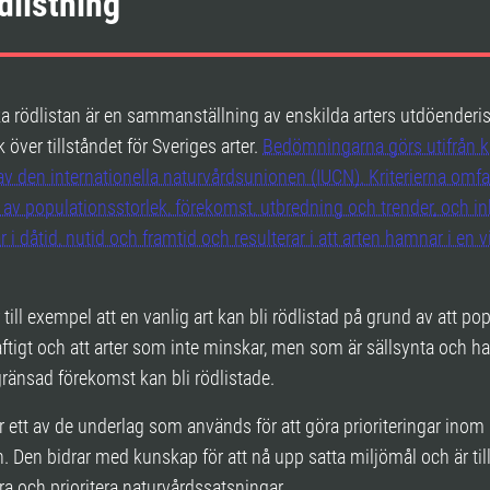
dlistning
 rödlistan är en sammanställning av enskilda arters utdöenderi
 över tillståndet för Sveriges arter.
Bedömningarna görs utifrån kr
av den internationella naturvårdsunionen (IUCN). Kriterierna omfa
 av populationsstorlek, förekomst, utbredning och trender, och in
 i dåtid, nutid och framtid och resulterar i att arten hamnar i en v
 till exempel att en vanlig art kan bli rödlistad på grund av att po
ftigt och att arter som inte minskar, men som är sällsynta och ha
ränsad förekomst kan bli rödlistade.
r ett av de underlag som används för att göra prioriteringar inom
. Den bidrar med kunskap för att nå upp satta miljömål och är till
era och prioritera naturvårdssatsningar.