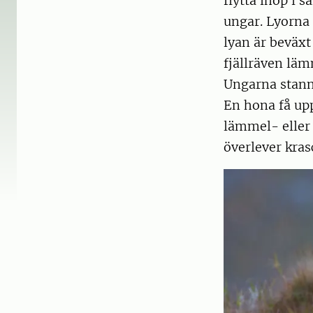
flytta ihop i 
ungar. Lyorna 
lyan är beväxt 
fjällräven läm
Ungarna stanna
En hona få upp
lämmel- eller
överlever kras