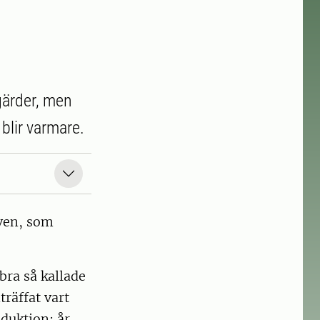
tgärder, men
 blir varmare.
även, som
bra så kallade
träffat vart
oduktion; år