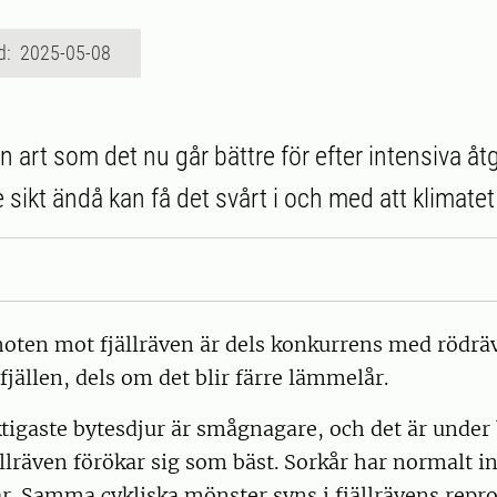
d: 2025-05-08
en art som det nu går bättre för efter intensiva å
sikt ändå kan få det svårt i och med att klimatet
 hoten mot fjällräven är dels konkurrens med rödr
 fjällen, dels om det blir färre lämmelår.
ktigaste bytesdjur är smågnagare, och det är under 
llräven förökar sig som bäst. Sorkår har normalt in
år. Samma cykliska mönster syns i fjällrävens repr