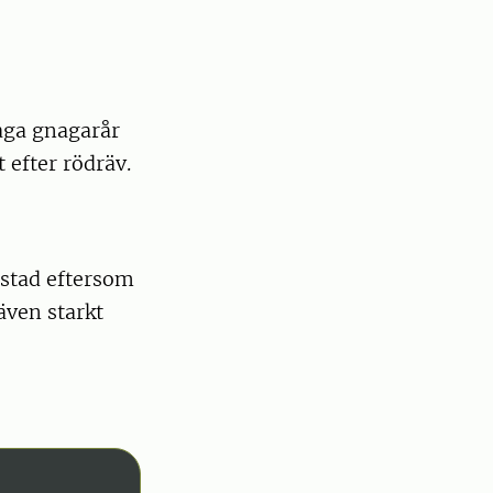
vaga gnagarår
 efter rödräv.
istad eftersom
räven starkt