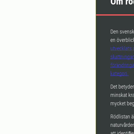
Om rö
Den svenska
en överblick
utvecklats 
skattningar
förändringar
kategori.
Det betyder
minskat kra
mycket beg
Rödlistan ä
naturvården
att identiﬁ