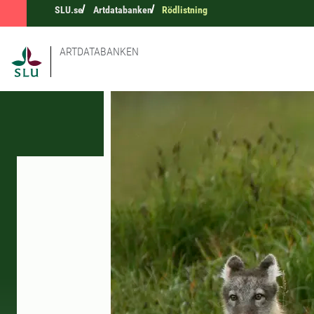
SLU.se
Artdatabanken
Rödlistning
ARTDATABANKEN