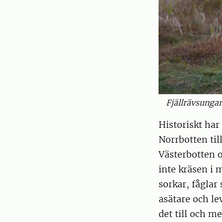
Fjällrävsungar
Historiskt har
Norrbotten til
Västerbotten o
inte kräsen i 
sorkar, fåglar
asätare och le
det till och m