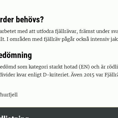
ärder behövs?
rbetet med att utfodra fjällrävar, främst under s
llt. I områden med fjällräv pågår också intensiv jakt
bedömning
bedömd som kategori starkt hotad (EN) och är rödl
divider kvar enligt D-kriteriet. Även 2015 var Fjäll
hurfjell