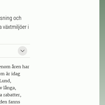
nsning och
 växtmiljöer i
genom åren har
som är idag
 Lund,
v långa,
a rabatter,
 den fanns