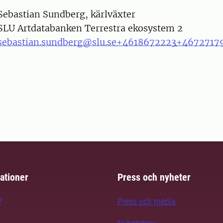
on
Sebastian Sundberg, kärlväxter
SLU Artdatabanken Terrestra ekosystem 2
sebastian.sundberg@slu.se
+4618672223
+4672717
ationer
Press och nyheter
Press och media