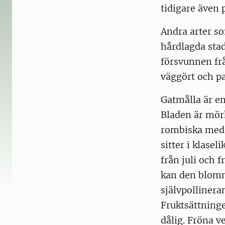
tidigare även 
Andra arter s
hårdlagda sta
försvunnen frå
väggört och pa
Gatmålla är en
Bladen är mör
rombiska med 
sitter i klase
från juli och f
kan den blomma
självpolliner
Fruktsättning
dålig. Fröna v