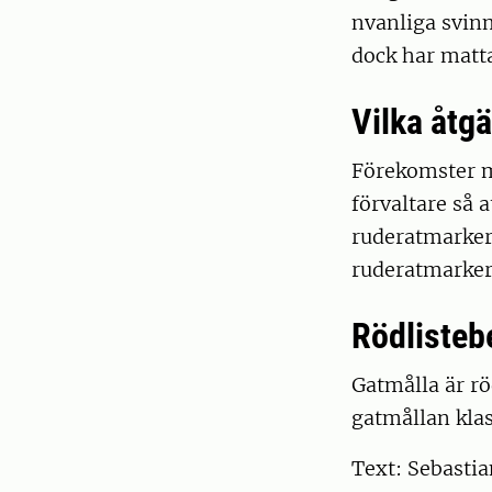
nvanliga svin
dock har matt
Vilka åtg
Förekomster m
förvaltare så
ruderatmarker 
ruderatmarker
Rödliste
Gatmålla är rö
gatmållan kla
Text: Sebasti