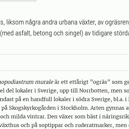
s, liksom några andra urbana växter, av ogräsre
med asfalt, betong och singel) av tidigare störda
opodiastrum murale
är ett ettårigt ”ogräs” som 
hel del lokaler i Sverige, upp till Norrbotten, men 
dast på en handfull lokaler i södra Sverige, bl.a. i
 på Skogskyrkogården i Stockholm. Arten gynnas a
 och milda vintrar. Den växer som bäst i näringsrik
 växthus och på soptippar och ruderatmarker, men