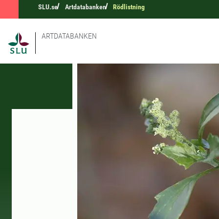
SLU.se
Artdatabanken
Rödlistning
ARTDATABANKEN