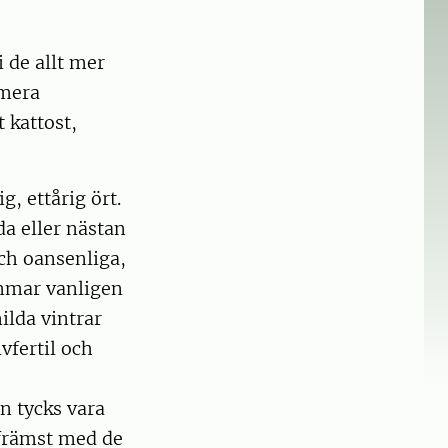
 de allt mer
umera
 kattost,
g, ettårig ört.
a eller nästan
ch oansenliga,
lommar vanligen
milda vintrar
vfertil och
n tycks vara
 främst med de