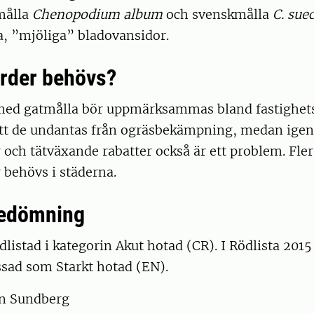
målla
Chenopodium album
och svenskmålla
C. sue
a, ”mjöliga” bladovansidor.
ärder behövs?
ed gatmålla bör uppmärksammas bland fastighet
 att de undantas från ogräsbekämpning, medan ige
och tätväxande rabatter också är ett problem. Fle
 behövs i städerna.
bedömning
dlistad i kategorin Akut hotad (CR). I Rödlista 2015
ssad som Starkt hotad (EN).
an Sundberg