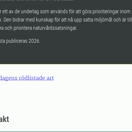
r ett av de underlag som används för att göra prioriteringar inom
. Den bidrar med kunskap för att nå upp satta miljömål och är till
era och prioritera naturvårdssatsningar.
sta publiceras 2026.
 dagens rödlistade art
akt