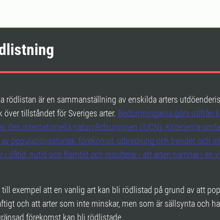
dlistning
 rödlistan är en sammanställning av enskilda arters utdöenderi
 över tillståndet för Sveriges arter.
Bedömningarna görs utifrån kr
av den internationella naturvårdsunionen (IUCN). Kriterierna omfa
 av populationsstorlek, förekomst, utbredning och trender, och in
 i dåtid, nutid och framtid och resulterar i att arten hamnar i en v
 till exempel att en vanlig art kan bli rödlistad på grund av att po
ftigt och att arter som inte minskar, men som är sällsynta och ha
ränsad förekomst kan bli rödlistade.