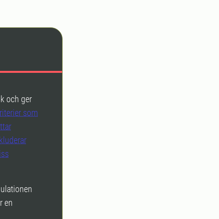
sk och ger
iterier som
ttar
kluderar
iss
pulationen
r en