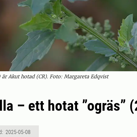
är Akut hotad (CR). Foto: Margareta Edqvist
la – ett hotat ”ogräs” 
d: 2025-05-08