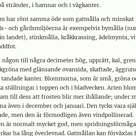
på stränder, i hamnar och i vägkanter.
om har rönt samma öde som gatmålla och minskat i
ds- och gårdsmiljöerna är exempelvis bymålla (n
n landet), stinkmålla, kråkkrassing, ädelmynta, vit
ddfot.
 någon till några decimeter hög, upprätt, kal, greni
kgröna med glänsande ovansida, skaftade, äggrund
tandade kanter. Blommorna, som är små, gröna o
lika ställningar i toppen och i bladvecken. Arten b
ram till dess att frosten blir mer ihållande; under 
 även i december och januari. Den tycks vara själ
ande, men den är förmodligen även vindpollinerad.
en är normalt mycket god, men spridningsförmåga
erkar ha lång överlevnad. Gatmållan kan förväxlas