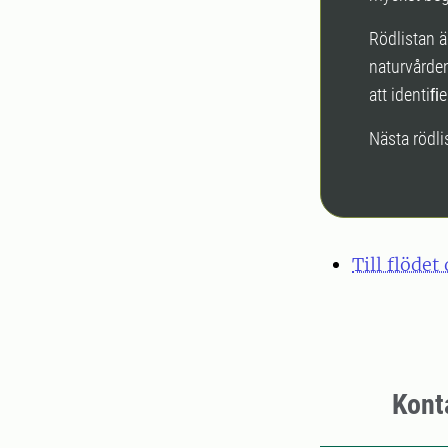
Rödlistan ä
naturvården
att identiﬁ
Nästa rödli
Till flödet
Kont