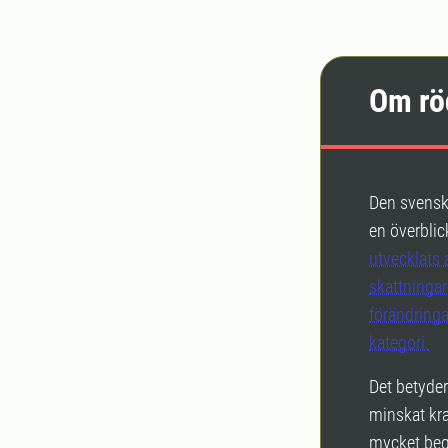
Om rö
Den svenska
en överblick
utvecklats 
skattningar
förändringar
kategori.
Det betyder
minskat kra
mycket beg