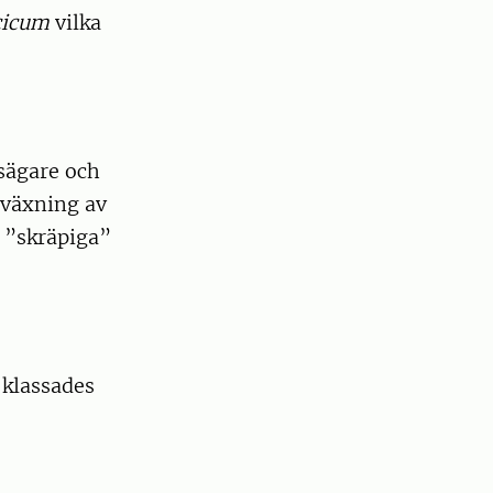
cicum
vilka
sägare och
nväxning av
r ”skräpiga”
 klassades