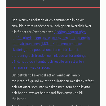
Den svenska rödlistan är en sammanställning av
enskilda arters utdöenderisk och ger en överblick över
tillståndet för Sveriges arter.
Bedömningarna görs
utifrån kriterier som utvecklats av den internationella
naturvårdsunionen (IUCN). Kriterierna omfattar
skattningar av populationsstorlek, förekomst,
utbredning och trender, och inkluderar förändringar i
dåtid, nutid och framtid och resulterar i att arten
hamnar i en viss kategori.
Det betyder till exempel att en vanlig art kan bli
rödlistad på grund av att populationen minskat kraftigt
och att arter som inte minskar, men som är sällsynta
och har en mycket begränsad förekomst kan bli
rödlistade.