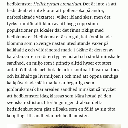
hedblomster
Helichrysum arenarium
. Det är inte så att
hedsidenbiet inte klarar att pollensöka på andra,
närbesläktade växtarter, vilket ibland sker, men det
tycks framför allt klara av att bygga upp stora
populationer på lokaler där det finns rikligt med
hedblomster. Hedblomster är en gul, kattfotsliknade
blomma som i Sverige nästan uteslutande växer på
kalkhaltig och väldränerad mark. I Skåne är den en av
karaktärsarterna för en typ av hotad och starkt minskade
sandhed, en miljö som i princip alltid hyser ett stort
antal rödlistade och hotade arter knutna till varma, torra
och kalkhaltiga livsmiljöer. I och med att öppna sandiga
kalkpåverkade slättmarker är begärliga som
jordbruksmark har arealen sandhed minskat så mycket
att hedblomster idag klassas som Nära hotad på den
svenska rödlistan. I förlängningen drabbar detta
hedsidenbiet som gått tillbaka som en följd av sin täta
koppling till sandhedar och hedblomster.