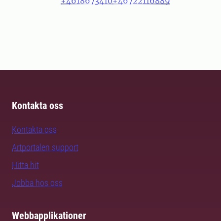
+4618673410
+46722116889
Kontakta oss
Kontakta oss
Artportalen support
Hitta hit
Jobba hos oss
Webbapplikationer