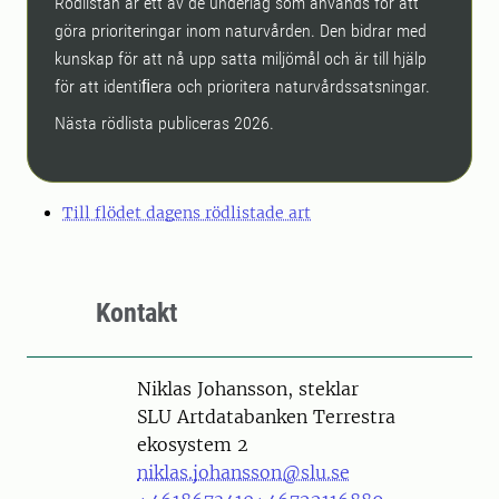
Rödlistan är ett av de underlag som används för att
göra prioriteringar inom naturvården. Den bidrar med
kunskap för att nå upp satta miljömål och är till hjälp
för att identiﬁera och prioritera naturvårdssatsningar.
Nästa rödlista publiceras 2026.
Till flödet dagens rödlistade art
Kontakt
Person
Niklas Johansson, steklar
SLU Artdatabanken Terrestra
ekosystem 2
niklas.johansson@slu.se