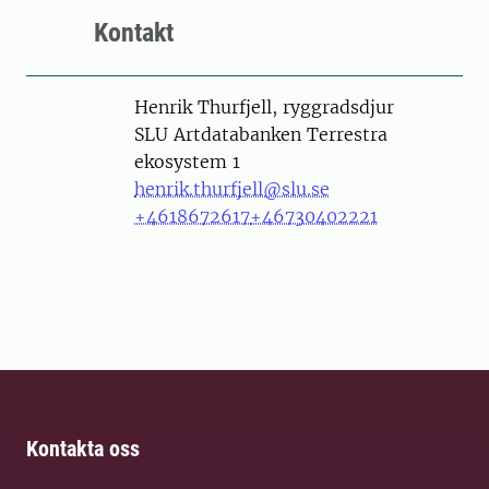
Kontakt
Person
Henrik Thurfjell, ryggradsdjur
SLU Artdatabanken Terrestra
ekosystem 1
henrik.thurfjell@slu.se
+4618672617
+46730402221
Kontakta oss