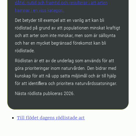
dåtid, nutid och framtid och resulterar i att arten
hamnar i en viss kategori.
Det betyder till exempel att en vanlig art kan bli
rödlistad på grund av att populationen minskat kraftigt
och att arter som inte minskar, men som är sällsynta
och har en mycket begränsad förekomst kan bli
rödlistade.
Rödlistan är ett av de underlag som används för att
göra prioriteringar inom naturvården. Den bidrar med
kunskap för att nå upp satta miljömål och är till hjälp
för att identiﬁera och prioritera naturvårdssatsningar.
Nästa rödlista publiceras 2026.
Till flödet dagens rödlistade art