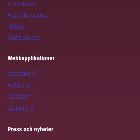
Kontakta oss
Artportalen support
Hitta hit
Jobba hos oss
Webbapplikationer
Artportalen
Artfakta
Fynddata
Webbutik
Press och nyheter