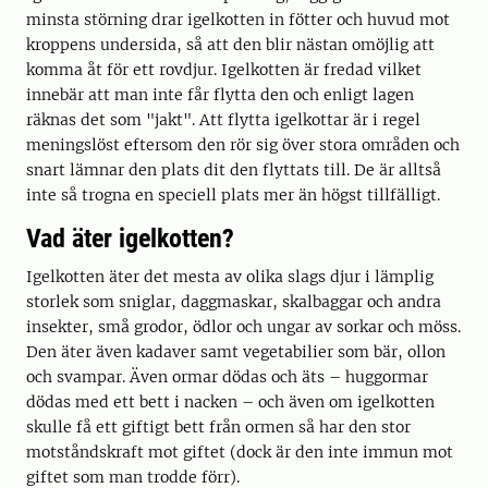
minsta störning drar igelkotten in fötter och huvud mot
kroppens undersida, så att den blir nästan omöjlig att
komma åt för ett rovdjur. Igelkotten är fredad vilket
innebär att man inte får flytta den och enligt lagen
räknas det som "jakt". Att flytta igelkottar är i regel
meningslöst eftersom den rör sig över stora områden och
snart lämnar den plats dit den flyttats till. De är alltså
inte så trogna en speciell plats mer än högst tillfälligt.
Vad äter igelkotten?
Igelkotten äter det mesta av olika slags djur i lämplig
storlek som sniglar, daggmaskar, skalbaggar och andra
insekter, små grodor, ödlor och ungar av sorkar och möss.
Den äter även kadaver samt vegetabilier som bär, ollon
och svampar. Även ormar dödas och äts – huggormar
dödas med ett bett i nacken – och även om igelkotten
skulle få ett giftigt bett från ormen så har den stor
motståndskraft mot giftet (dock är den inte immun mot
giftet som man trodde förr).