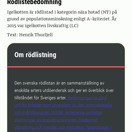
Rödlistebedömning
Igelkotten är rödlistad i kategorin nära hotad (NT) på
grund av populationsminskning enligt A-kriteriet. År
2015 var igelkotten livskraftig (LC)
Text: Henrik Thurfjell
Om rödlistning
Den svenska rödlistan är en sammanställning av
enskilda arters utdöenderisk och ger en överblick över
tillståndet för Sveriges arter.
Bedömningarna görs
utifrån kriterier som utvecklats av den internationella
naturvårdsunionen (IUCN). Kriterierna omfattar
skattningar av populationsstorlek, förekomst,
utbredning och trender, och inkluderar förändringar i