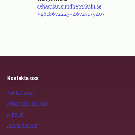
sebastian.sundberg@slu.se
+4618672223
+46727179407
Kontakta oss
Kontakta oss
Artportalen support
Hitta hit
Jobba hos oss