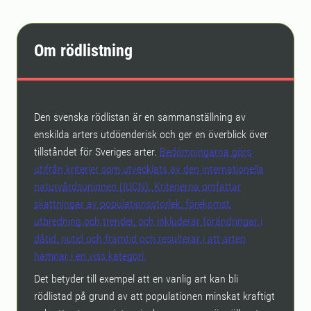
Om rödlistning
Den svenska rödlistan är en sammanställning av
enskilda arters utdöenderisk och ger en överblick över
tillståndet för Sveriges arter.
Bedömningarna görs
utifrån kriterier som utvecklats av den internationella
naturvårdsunionen (IUCN). Kriterierna omfattar
skattningar av populationsstorlek, förekomst,
utbredning och trender, och inkluderar förändringar i
dåtid, nutid och framtid och resulterar i att arten
hamnar i en viss kategori.
Det betyder till exempel att en vanlig art kan bli
rödlistad på grund av att populationen minskat kraftigt