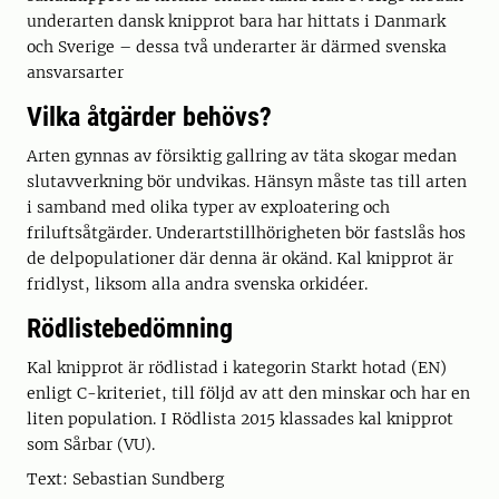
underarten dansk knipprot bara har hittats i Danmark
och Sverige – dessa två underarter är därmed svenska
ansvarsarter
Vilka åtgärder behövs?
Arten gynnas av försiktig gallring av täta skogar medan
slutavverkning bör undvikas. Hänsyn måste tas till arten
i samband med olika typer av exploatering och
friluftsåtgärder. Underartstillhörigheten bör fastslås hos
de delpopulationer där denna är okänd. Kal knipprot är
fridlyst, liksom alla andra svenska orkidéer.
Rödlistebedömning
Kal knipprot är rödlistad i kategorin Starkt hotad (EN)
enligt C-kriteriet, till följd av att den minskar och har en
liten population. I Rödlista 2015 klassades kal knipprot
som Sårbar (VU).
Text: Sebastian Sundberg