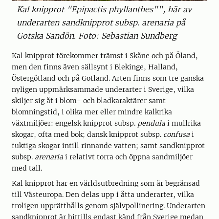
Kal knipprot "Epipactis phyllanthes"", här av
underarten sandknipprot subsp. arenaria på
Gotska Sandön. Foto: Sebastian Sundberg
Kal knipprot förekommer främst i Skåne och på Öland,
men den finns även sällsynt i Blekinge, Halland,
Östergötland och på Gotland. Arten finns som tre ganska
nyligen uppmärksammade underarter i Sverige, vilka
skiljer sig åt i blom- och bladkaraktärer samt
blomningstid, i olika mer eller mindre kalkrika
växtmiljöer: engelsk knipprot subsp.
pendula
i mullrika
skogar, ofta med bok; dansk knipprot subsp.
confusa
i
fuktiga skogar intill rinnande vatten; samt sandknipprot
subsp.
arenaria
i relativt torra och öppna sandmiljöer
med tall.
Kal knipprot har en världsutbredning som är begränsad
till Västeuropa. Den delas upp i åtta underarter, vilka
troligen upprätthålls genom självpollinering. Underarten
sandknipprot är hittills endast känd från Sverige medan