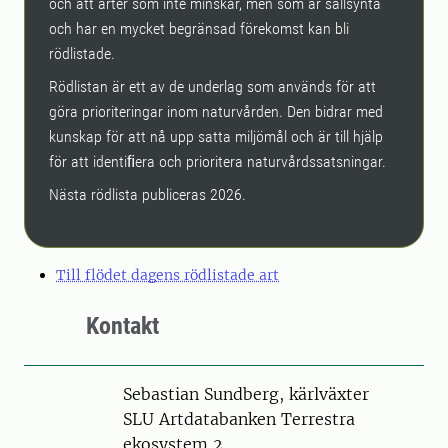
och att arter som inte minskar, men som är sällsynta
och har en mycket begränsad förekomst kan bli
rödlistade.
Rödlistan är ett av de underlag som används för att
göra prioriteringar inom naturvården. Den bidrar med
kunskap för att nå upp satta miljömål och är till hjälp
för att identiﬁera och prioritera naturvårdssatsningar.
Nästa rödlista publiceras 2026.
Till flödet dagens rödlistade art
Kontakt
Person
Sebastian Sundberg, kärlväxter
SLU Artdatabanken Terrestra
ekosystem 2