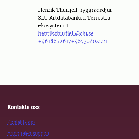
Person
Henrik Thurfjell, ryggradsdjur
SLU Artdatabanken Terrestra
ekosystem 1
henrik.thurfjell@slu.se
+4618672617
+46730402221
Kontakta oss
Kontakta oss
Artportalen support