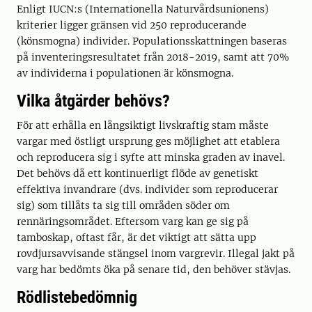
Enligt IUCN:s (Internationella Naturvårdsunionens)
kriterier ligger gränsen vid 250 reproducerande
(könsmogna) individer. Populationsskattningen baseras
på inventeringsresultatet från 2018-2019, samt att 70%
av individerna i populationen är könsmogna.
Vilka åtgärder behövs?
För att erhålla en långsiktigt livskraftig stam måste
vargar med östligt ursprung ges möjlighet att etablera
och reproducera sig i syfte att minska graden av inavel.
Det behövs då ett kontinuerligt flöde av genetiskt
effektiva invandrare (dvs. individer som reproducerar
sig) som tillåts ta sig till områden söder om
rennäringsområdet. Eftersom varg kan ge sig på
tamboskap, oftast får, är det viktigt att sätta upp
rovdjursavvisande stängsel inom vargrevir. Illegal jakt på
varg har bedömts öka på senare tid, den behöver stävjas.
Rödlistebedömnig