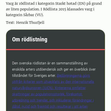
Varg är rödlistad i kategorin Starkt hotad (EN) på grund
av liten population. I Rödlista 2015 klassades varg i
kategorin Sårbar (VU).
Text: Henrik Thurfjell
Om rödlistning
Den svenska rödlistan är en sammanställning av
enskilda arters utdöenderisk och ger en överblick över
tillståndet för Sveriges arter.
Bedömningarna görs
utifrån kriterier som utvecklats av den internationella
naturvårdsunionen (IUCN). Kriterierna omfattar
skattningar av populationsstorlek, förekomst,
utbredning och trender, och inkluderar förändringar i
dåtid, nutid och framtid och resulterar i att arten