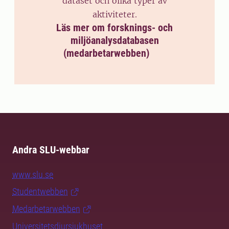
dataset och olika typer av
aktiviteter.
Läs mer om forsknings- och
miljöanalysdatabasen
(medarbetarwebben)
Andra SLU-webbar
www.slu.se
Studentwebben
Medarbetarwebben
Universitetsdjursjukhuset