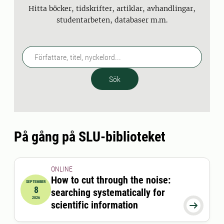
Hitta böcker, tidskrifter, artiklar, avhandlingar,
studentarbeten, databaser m.m.
Sök
På gång på SLU-biblioteket
ONLINE
How to cut through the noise:
SEPTEMBER
8
searching systematically for
2026-09-08 12:15:00
till
2026-09-08 13:00:00
2026
scientific information
