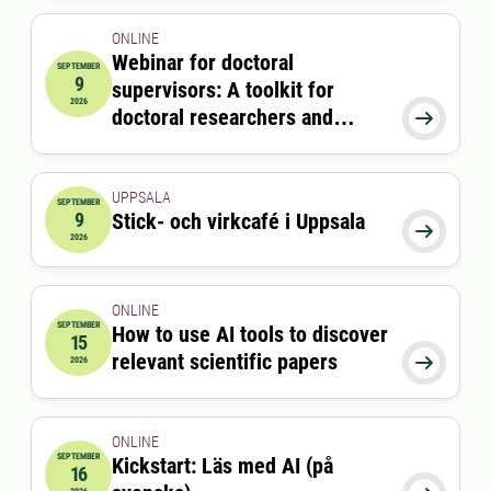
ONLINE
Webinar for doctoral
SEPTEMBER
9
supervisors: A toolkit for
2026-09-09 12:00:00
till
2026-09-09 13:00:00
2026
doctoral researchers and

supervisors
UPPSALA
SEPTEMBER
9
Stick- och virkcafé i Uppsala
2026-09-09 16:30:00
till
2026-09-09 18:00:00

2026
ONLINE
SEPTEMBER
How to use AI tools to discover
15
2026-09-15 12:15:00
till
2026-09-15 13:00:00
relevant scientific papers

2026
ONLINE
SEPTEMBER
Kickstart: Läs med AI (på
16
2026-09-16 12:30:00
till
2026-09-16 12:50:00