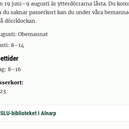
n 19 juni–9 augusti är ytterdörrarna låsta. Du ko
m du saknar passerkort kan du under våra bemanna
på dörrklockan.
 augusti: Obemannat
sti: 8–14
ettider
g: 8–16
sserkort:
–23
 SLU-biblioteket i Alnarp