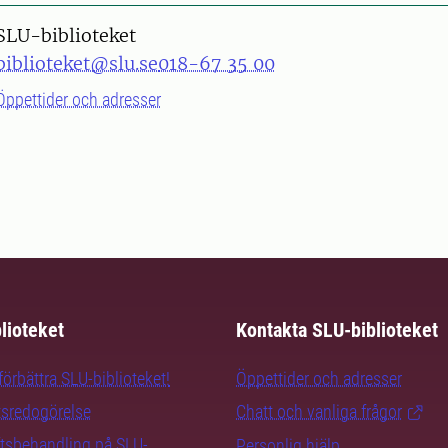
SLU-biblioteket
biblioteket@slu.se
018-67 35 00
Öppettider och adresser
lioteket
Kontakta SLU-biblioteket
örbättra SLU-biblioteket!
Öppettider och adresser
tsredogörelse
Chatt och vanliga frågor
tsbehandling på SLU-
Personlig hjälp