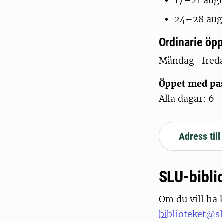
17–21 augu
24–28 aug
Ordinarie öpp
Måndag–freda
Öppet med pa
Alla dagar: 6
Adress till
SLU-bibli
Om du vill ha 
biblioteket@sl