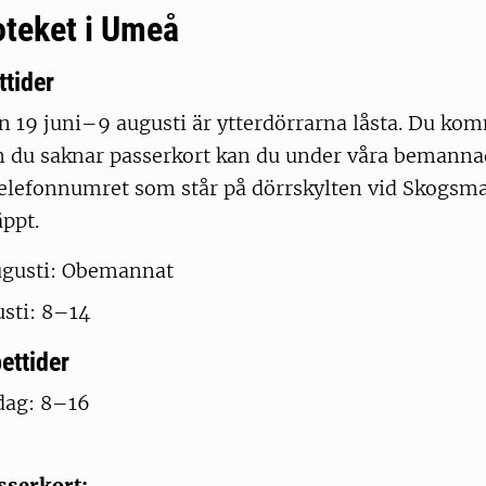
oteket i Umeå
tider
n 19 juni–9 augusti är ytterdörrarna låsta. Du ko
m du saknar passerkort kan du under våra bemanna
 telefonnumret som står på dörrskylten vid Skogsm
äppt.
ugusti: Obemannat
sti: 8–14
ettider
ag: 8–16
sserkort: