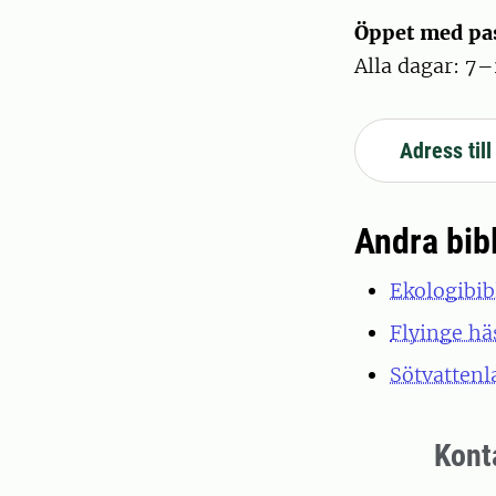
Öppet med pa
Alla dagar: 7
Adress til
Andra bibl
Ekologibib
Flyinge hä
Sötvattenl
Kont