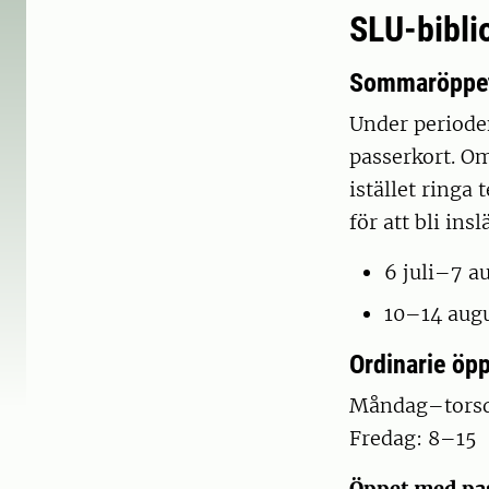
SLU-bibli
Sommaröppet
Under periode
passerkort. O
istället ringa
för att bli insl
6 juli–7 a
10–14 augu
Ordinarie öpp
Måndag–torsd
Fredag: 8–15
Öppet med pa