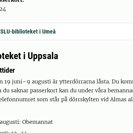
–24
l SLU-biblioteket i Umeå
oteket i Uppsala
tider
n 19 juni–9 augusti är ytterdörrarna låsta. Du ko
m du saknar passerkort kan du under våra bemanna
 telefonnumret som står på dörrskylten vid Almas allé
 augusti: Obemannat