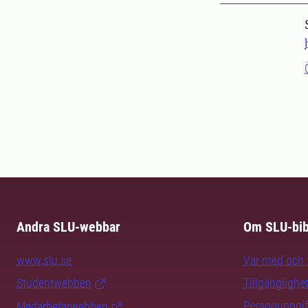
Andra SLU-webbar
Om SLU-bib
www.slu.se
Var med och f
Studentwebben
Tillgänglighe
Personuppgif
Medarbetarwebben