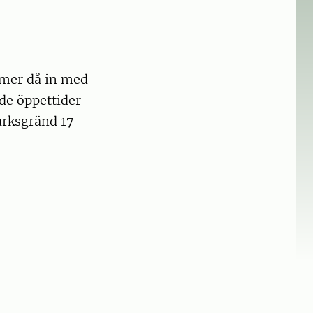
mmer då in med
de öppettider
arksgränd 17