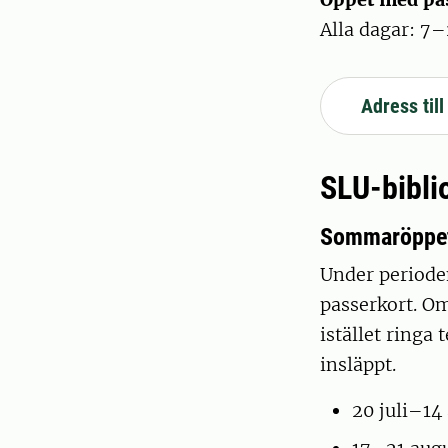
Alla dagar: 7
Adress til
SLU-bibli
Sommaröppet
Under periode
passerkort. O
istället ringa
insläppt.
20 juli–14