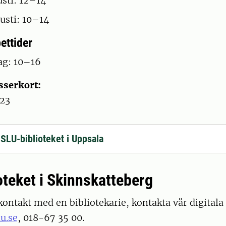
sti: 12–14
usti: 10–14
ettider
g: 10–16
sserkort:
–23
 SLU-biblioteket i Uppsala
oteket i Skinnskatteberg
kontakt med en bibliotekarie, kontakta vår digitala
u.se
, 018-67 35 00.