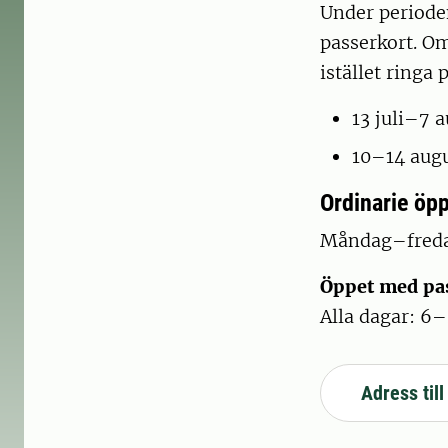
Under periode
passerkort. O
istället ringa 
13 juli–7
10–14 augu
Ordinarie öpp
Måndag–freda
Öppet med pa
Alla dagar: 6
Adress till