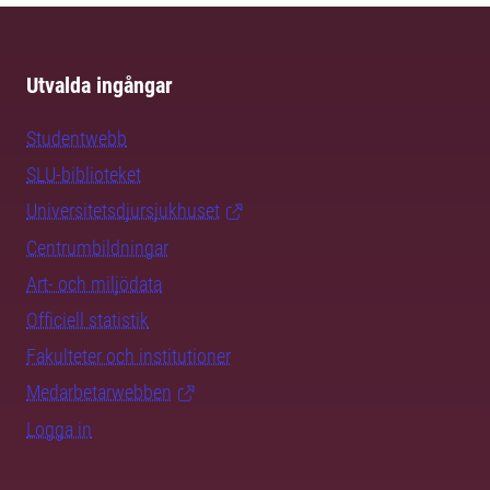
Utvalda ingångar
Studentwebb
SLU-biblioteket
Universitetsdjursjukhuset
Centrumbildningar
Art- och miljödata
Officiell statistik
Fakulteter och institutioner
Medarbetarwebben
Logga in