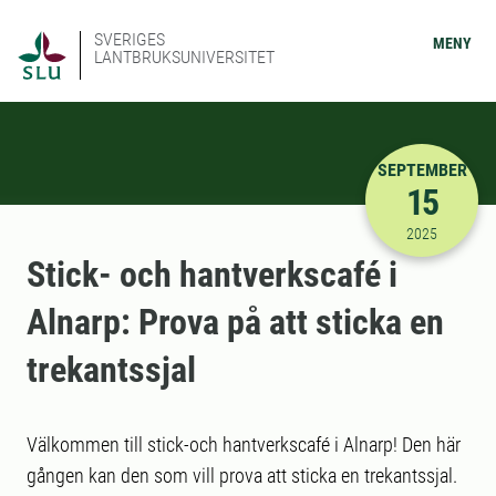
SVERIGES
MENY
LANTBRUKSUNIVERSITET
SEPTEMBER
15
2025-09-15
2025
Stick- och hantverkscafé i
Alnarp: Prova på att sticka en
trekantssjal
Välkommen till stick-och hantverkscafé i Alnarp! Den här
gången kan den som vill prova att sticka en trekantssjal.