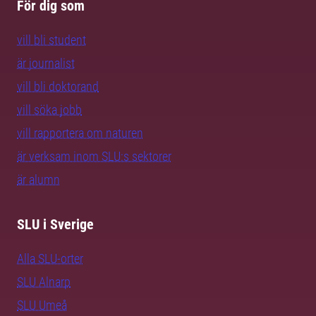
För dig som
vill bli student
är journalist
vill bli doktorand
vill söka jobb
vill rapportera om naturen
är verksam inom SLU:s sektorer
är alumn
SLU i Sverige
Alla SLU-orter
SLU Alnarp
SLU Umeå