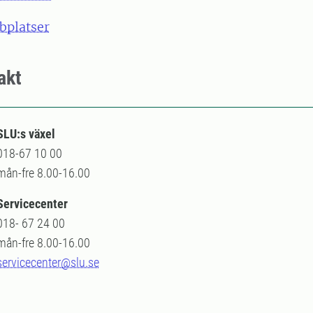
bplatser
akt
SLU:s växel
018-67 10 00
mån-fre 8.00-16.00
Servicecenter
018- 67 24 00
mån-fre 8.00-16.00
servicecenter@slu.se