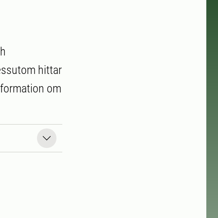
ch
Dessutom hittar
nformation om