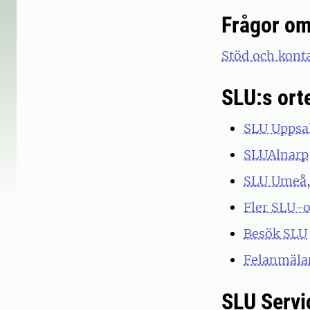
Frågor om
Stöd och kont
SLU:s ort
SLU Uppsa
SLUAlnarp
SLU Umeå
Fler SLU-o
Besök SLU
Felanmälan
SLU Servi