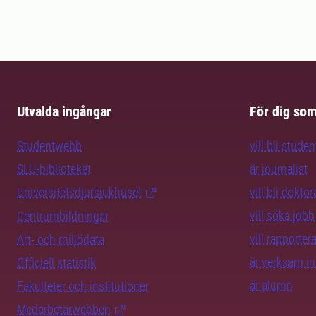
Utvalda ingångar
För dig so
Studentwebb
vill bli studen
SLU-biblioteket
är journalist
Universitetsdjursjukhuset
vill bli dokto
vill söka jobb
Centrumbildningar
vill rapporte
Art- och miljödata
är verksam i
Officiell statistik
är alumn
Fakulteter och institutioner
Medarbetarwebben