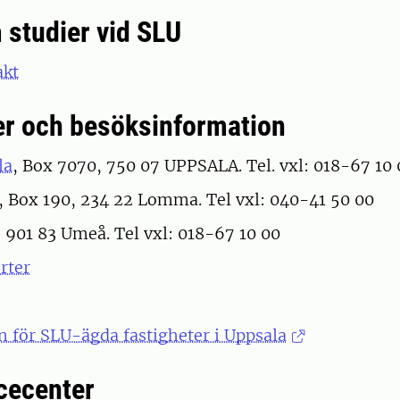
 studier vid SLU
akt
er och besöksinformation
la
, Box 7070, 750 07 UPPSALA. Tel. vxl: 018-67 10 
, Box 190, 234 22 Lomma. Tel vxl: 040-41 50 00
, 901 83 Umeå. Tel vxl: 018-67 10 00
rter
 för SLU-ägda fastigheter i Uppsala
cecenter