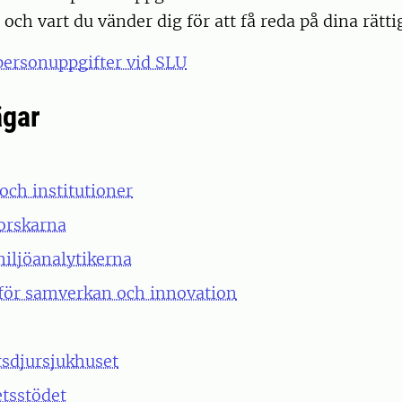
l och vart du vänder dig för att få reda på dina rätti
personuppgifter vid SLU
ägar
och institutioner
orskarna
iljöanalytikerna
för samverkan och innovation
tsdjursjukhuset
tsstödet