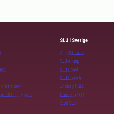
m
SLU i Sverige
t
Alla SLU-orter
SLU Alnarp
rand
SLU Umeå
SLU Uppsala
ra om naturen
Jobba på SLU
nom SLU:s sektorer
Kontakta SLU
Stöd SLU