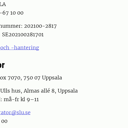
LA
8-67 10 00
snummer: 202100-2817
 SE202100281701
 och -hantering
or
Box 7070, 750 07 Uppsala
Ulls hus, Almas allé 8, Uppsala
: må-fr kl 9–11
rator@slu.se
 00