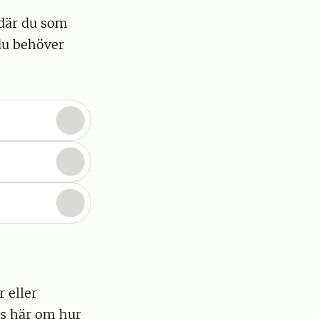
 där du som
 du behöver
r eller
äs här om hur