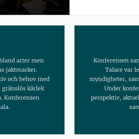
 bland arter men
Konferensen sam
ns jaktmarker.
Talare var l
tiv och behov med
myndigheter, samh
n gränslös kärlek
Under konfer
n. Konferensen
perspektiv, aktue
ala.
sam