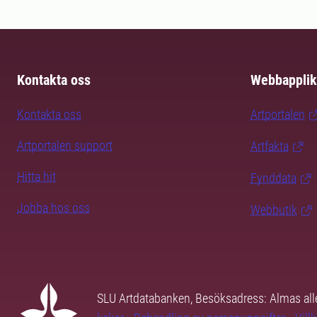
Kontakta oss
Webbapplik
Kontakta oss
Artportalen
Artportalen support
Artfakta
Hitta hit
Fynddata
Jobba hos oss
Webbutik
SLU Artdatabanken, Besöksadress: Almas all