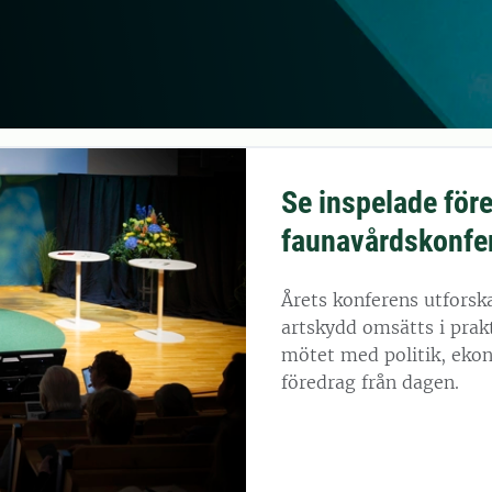
Se inspelade före
faunavårdskonfe
Årets konferens utforsk
artskydd omsätts i prakt
mötet med politik, ekon
föredrag från dagen.