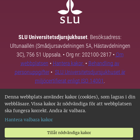
SLU Universitetsdjursjukhuset
. Besöksadress:
Ultunaallén (Smådjursavdelningen 5A, Hästavdelningen
3C), 756 51 Uppsala. • Org nr: 202100-2817 •
Om
webbplatsen
•
Hantera kakor
•
Behandling av
personuppgifter
•
SLU Universitetsdjursjukhuset är
miljöcertifierat enligt ISO 14001
.
Denna webbplats använder kakor (cookies), som lagras i din
webbläsare. Vissa kakor är nödvändiga för att webbplatsen
ska fungera korrekt. Andra är valbara.
Hantera valbara kakor
Tillåt nödvändiga kakor