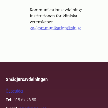
Kommunikationsavdelning:
Institutionen för kliniska
vetenskaper
kv-kommunikation@slu.se
Smådjursavdelningen
Öppettider
Tel:
018-67 26 80