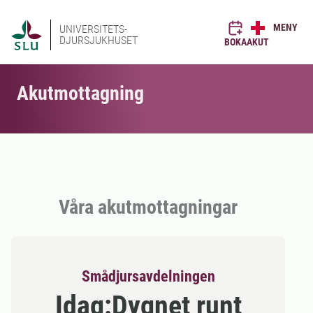
MENY
UNIVERSITETS-
DJURSJUKHUSET
BOKA
AKUT
Akutmottagning
Våra akutmottagningar
Smådjursavdelningen
Idag:
Dygnet runt