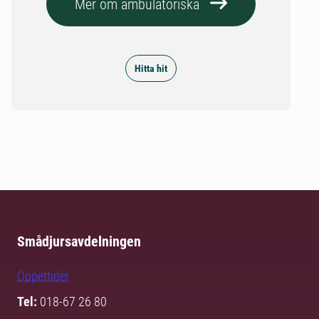
Mer om ambulatoriska
Hitta hit
Smådjursavdelningen
Öppettider
Tel:
018-67 26 80