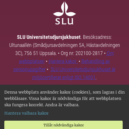
SLU Universitetsdjursjukhuset
. Besöksadress:
Ultunaallén (Smådjursavdelningen 5A, Hästavdelningen
3C), 756 51 Uppsala. • Org nr: 202100-2817 •
Om
webbplatsen
•
Hantera kakor
•
Behandling av
personuppgifter
•
SLU Universitetsdjursjukhuset är
miljöcertifierat enligt ISO 14001
.
Denna webbplats använder kakor (cookies), som lagras i din
webbläsare. Vissa kakor är nödvändiga för att webbplatsen
ska fungera korrekt. Andra är valbara.
Hantera valbara kakor
Tillåt nödvändiga kakor