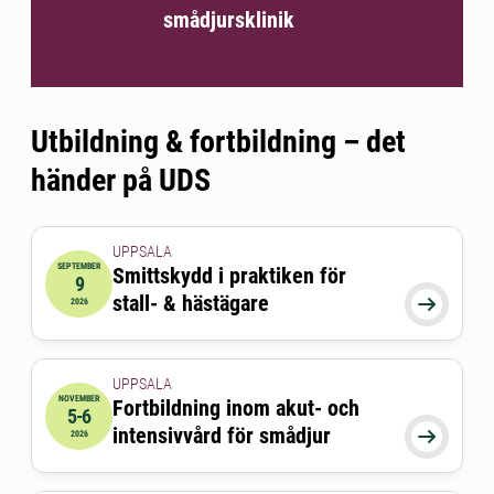
smådjursklinik
Utbildning & fortbildning – det
händer på UDS
UPPSALA
SEPTEMBER
Smittskydd i praktiken för
9
2026-09-09 17:30:00
till
2026-09-09 20:30:00
stall- & hästägare

2026
UPPSALA
NOVEMBER
Fortbildning inom akut- och
5-6
2026-11-05 08:00:00
till
2026-11-06 16:30:00
intensivvård för smådjur

2026