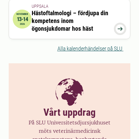
UPPSALA
Hästoftalmologi – fördjupa din
NOVEMBER
13-14
kompetens inom
2026-11-13 08:45:00
till
2026-11-14 16:30:00
2026
ögonsjukdomar hos häst

Alla kalenderhändelser på SLU
Vårt uppdrag
På SLU Universitetsdjursjukhuset
möts veterinärmedicinsk