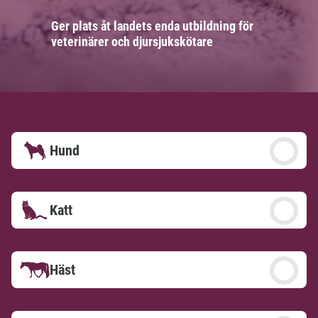
Ger plats åt landets enda utbildning för
veterinärer och djursjukskötare
Hund
Katt
Häst