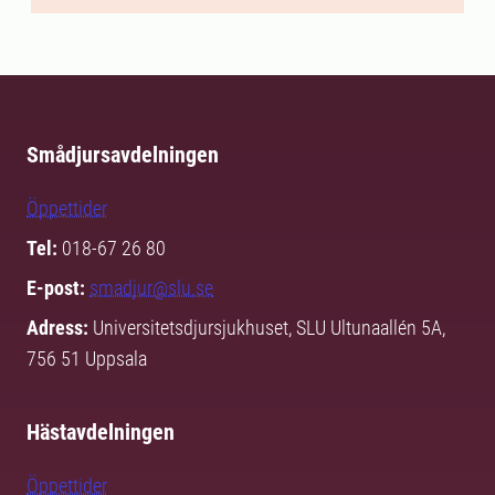
Smådjursavdelningen
Öppettider
Tel:
018-67 26 80
E-post:
smadjur@slu.se
Adress:
Universitetsdjursjukhuset, SLU Ultunaallén 5A,
756 51 Uppsala
Hästavdelningen
Öppettider