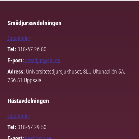
Smådjursavdelningen
Öppettider
Tel:
018-67 26 80
E-post:
smadjur@slu.se
Adress:
Universitetsdjursjukhuset, SLU Ultunaallén 5A,
756 51 Uppsala
Hästavdelningen
Öppettider
Tel:
018-67 29 50
E-post:
hast@slu.se