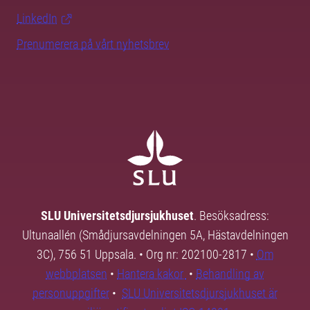
LinkedIn
Prenumerera på vårt nyhetsbrev
SLU Universitetsdjursjukhuset
. Besöksadress:
Ultunaallén (Smådjursavdelningen 5A, Hästavdelningen
3C), 756 51 Uppsala. • Org nr: 202100-2817 •
Om
webbplatsen
•
Hantera kakor
•
Behandling av
personuppgifter
•
SLU Universitetsdjursjukhuset är