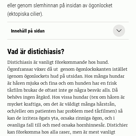
eller genom slemhinnan på insidan av ögonlocket
(ektopiska cilier).
Innehåll på sidan
Vad är distichiasis?
Distichiasis är vanligt förekommande hos hund.
Ögonfransar växer då ut genom ögonlockskanten istället
igenom ögonlockets hud på utsidan. Hos många hundar
är håren mjuka och fina och om hunden har en frisk
tårfilm brukar de oftast inte ge några besvär alls. Då
behövs ingen åtgärd. Hos vissa hundar (tex om håren är
mycket kraftiga, om det är väldigt många hårstrån,
och/eller om patienten har problem med tårfilmen) så
kan de irritera ögats yta, orsaka rinniga ögon, och i
ovanliga fall till och med orsaka hornhinnesår. Distichier
kan förekomma hos alla raser, men är mest vanligt