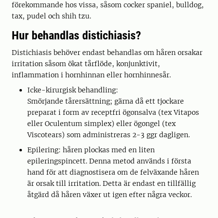
förekommande hos vissa, såsom cocker spaniel, bulldog,
tax, pudel och shih tzu.
Hur behandlas distichiasis?
Distichiasis behöver endast behandlas om håren orsakar
irritation såsom ökat tårflöde, konjunktivit,
inflammation i hornhinnan eller hornhinnesår.
Icke-kirurgisk behandling:
Smörjande tårersättning; gärna då ett tjockare
preparat i form av receptfri ögonsalva (tex Vitapos
eller Oculentum simplex) eller ögongel (tex
Viscotears) som administreras 2-3 ggr dagligen.
Epilering: håren plockas med en liten
epileringspincett. Denna metod används i första
hand för att diagnostisera om de felväxande håren
är orsak till irritation. Detta är endast en tillfällig
åtgärd då håren växer ut igen efter några veckor.