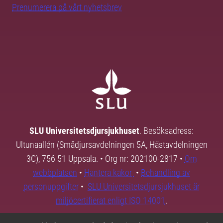
Prenumerera på vårt nyhetsbrev
SLU Universitetsdjursjukhuset
. Besöksadress:
Ultunaallén (Smådjursavdelningen 5A, Hästavdelningen
3C), 756 51 Uppsala. • Org nr: 202100-2817 •
Om
webbplatsen
•
Hantera kakor
•
Behandling av
personuppgifter
•
SLU Universitetsdjursjukhuset är
miljöcertifierat enligt ISO 14001
.