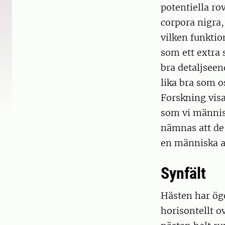
potentiella ro
corpora nigra,
vilken funktio
som ett extra 
bra detaljseen
lika bra som o
Forskning visa
som vi människ
nämnas att de 
en människa at
Synfält
Hästen har ög
horisontellt ov