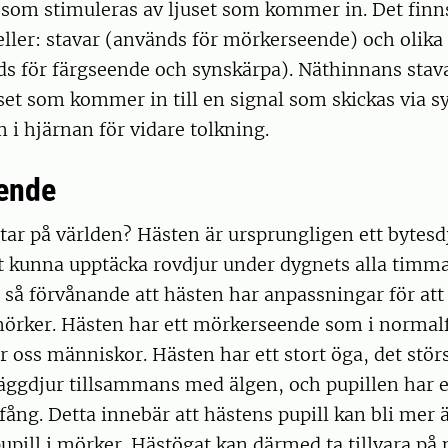
som stimuleras av ljuset som kommer in. Det finns
eller: stavar (används för mörkerseende) och olika 
ds för färgseende och synskärpa). Näthinnans stav
set som kommer in till en signal som skickas via 
m i hjärnan för vidare tolkning.
ende
tar på världen? Hästen är ursprungligen ett bytesd
att kunna upptäcka rovdjur under dygnets alla timm
e så förvånande att hästen har anpassningar för att 
mörker. Hästen har ett mörkerseende som i normalf
r oss människor. Hästen har ett stort öga, det stör
ggdjur tillsammans med älgen, och pupillen har et
ng. Detta innebär att hästens pupill kan bli mer 
pupill i mörker. Hästögat kan därmed ta tillvara på