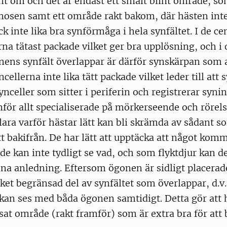
nt om och det är endast ett smalt blint område, so
nosen samt ett område rakt bakom, där hästen inte 
k inte lika bra synförmåga i hela synfältet. I de ce
erna tätast packade vilket ger bra upplösning, och i
nens synfält överlappar är därför synskärpan som al
ncellerna inte lika tätt packade vilket leder till att
ynceller som sitter i periferin och registrerar syni
ör allt specialiserade på mörkerseende och rörels
lara varför hästar lätt kan bli skrämda av sådant so
t bakifrån. De har lätt att upptäcka att något komm
de kan inte tydligt se vad, och som flyktdjur kan d
enna anledning. Eftersom ögonen är sidligt placerade
et begränsad del av synfältet som överlappar, d.v.
kan ses med båda ögonen samtidigt. Detta gör att 
sat område (rakt framför) som är extra bra för at