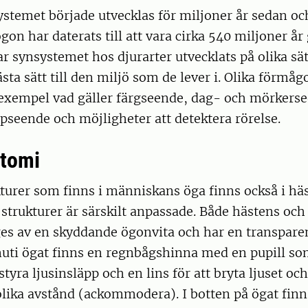
stemet började utvecklas för miljoner år sedan och
gon har daterats till att vara cirka 540 miljoner å
r synsystemet hos djurarter utvecklats på olika sätt
sta sätt till den miljö som de lever i. Olika förmåg
l exempel vad gäller färgseende, dag- och mörkers
pseende och möjligheter att detektera rörelse.
atomi
kturer som finns i människans öga finns också i hä
strukturer är särskilt anpassade. Både hästens oc
s av en skyddande ögonvita och har en transpare
Inuti ögat finns en regnbågshinna med en pupill s
 styra ljusinsläpp och en lins för att bryta ljuset och
olika avstånd (ackommodera). I botten på ögat fin