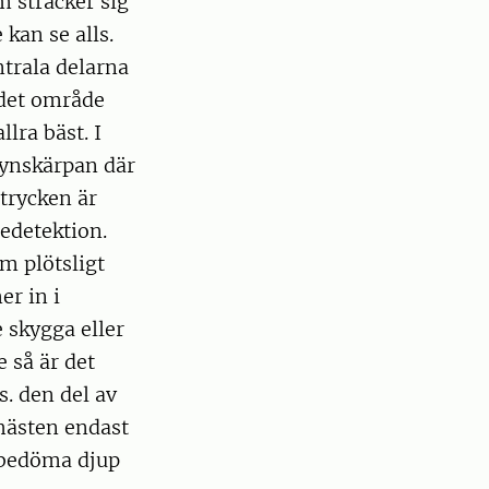
m sträcker sig
kan se alls.
ntrala delarna
 det område
lra bäst. I
 synskärpan där
ntrycken är
edetektion.
m plötsligt
er in i
e skygga eller
 så är det
s. den del av
hästen endast
t bedöma djup