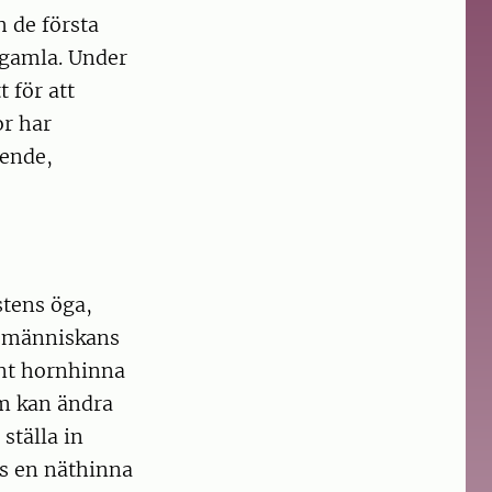
 de första
r gamla. Under
 för att
or har
eende,
stens öga,
h människans
nt hornhinna
om kan ändra
 ställa in
ns en näthinna