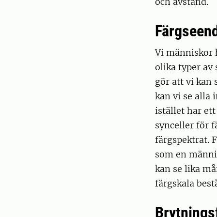
och avstånd.
Färgseen
Vi människor h
olika typer av
gör att vi kan
kan vi se alla
istället har et
synceller för 
färgspektrat. 
som en människ
kan se lika må
färgskala bestå
Brytnings