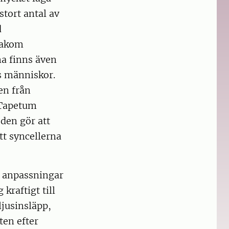
tort antal av
d
bakom
na finns även
s människor.
en från
 Tapetum
 den gör att
tt syncellerna
a anpassningar
 kraftigt till
ljusinsläpp,
ten efter