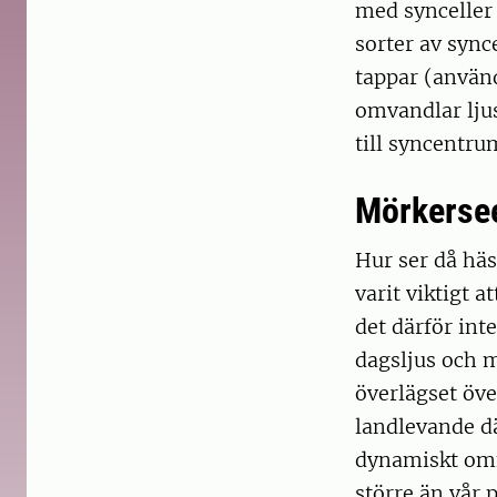
med synceller 
sorter av sync
tappar (använ
omvandlar lju
till syncentru
Mörkerse
Hur ser då häs
varit viktigt 
det därför int
dagsljus och 
överlägset öve
landlevande dä
dynamiskt omfå
större än vår 