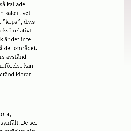
 så kallade
m säkert vet
 ”keps”, d.v.s
ckså relativt
 är det inte
å det området.
ers avstånd
ämförelse kan
stånd klarar
tora,
 synfält. De ser