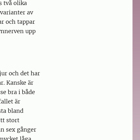
 två olika
varianter av
ar och tappar
synnerven upp
jur och det har
ar. Kanske är
se bra i både
allet är
sta bland
t stort
än sex gånger
 mycket låga