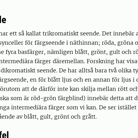
de
ar ett så kallat trikromatiskt seende. Det innebär at
 synceller för färgseende i näthinnan; röda, gröna o
 se fyra basfärger, nämligen blått, grönt, gult och 
 intermediära färger däremellan. Forskning har visa
t dikromatiskt seende. De har alltså bara två olika t
färgseende, en för blått ljus och en annan för ljus i
Förutom att de därför inte kan skilja mellan rött oc
a som är röd-grön färgblind) innebär detta att de
nga intermediära färger som vi kan. De ser istället
ende av blått, gult, grönt och grått.
fel