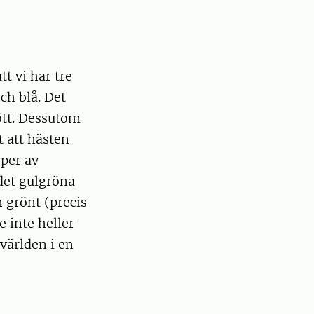
t vi har tre
ch blå. Det
rött. Dessutom
t att hästen
yper av
 det gulgröna
h grönt (precis
 inte heller
 världen i en