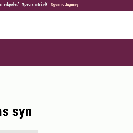
vi erbjuder
Specialistvård
Ögonmottagning
ns syn