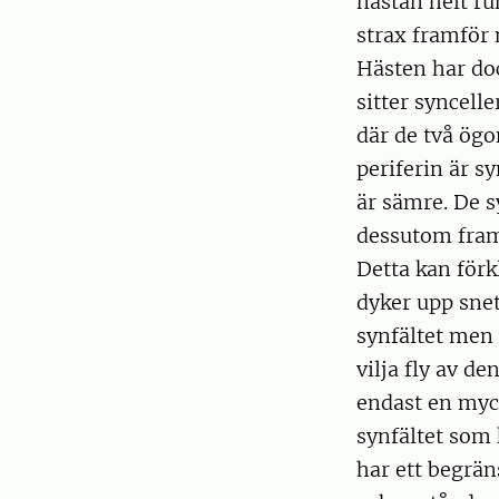
nästan helt ru
strax framför 
Hästen har doc
sitter syncell
där de två ögo
periferin är sy
är sämre. De s
dessutom framf
Detta kan förk
dyker upp snet
synfältet men 
vilja fly av d
endast en myck
synfältet som 
har ett begrän