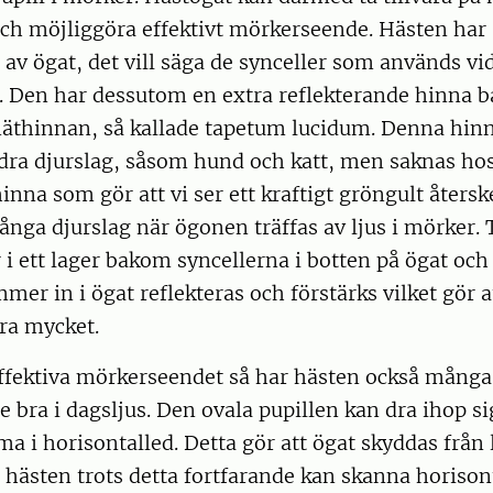
h möjliggöra effektivt mörkerseende. Hästen har s
n av ögat, det vill säga de synceller som används vi
 Den har dessutom en extra reflekterande hinna 
 näthinnan, så kallade tapetum lucidum. Denna hin
ra djurslag, såsom hund och katt, men saknas ho
inna som gör att vi ser ett kraftigt gröngult återsk
nga djurslag när ögonen träffas av ljus i mörker.
 i ett lager bakom syncellerna i botten på ögat och
mer in i ögat reflekteras och förstärks vilket gör a
ra mycket.
ffektiva mörkerseendet så har hästen också mång
se bra i dagsljus. Den ovala pupillen kan dra ihop sig
a i horisontalled. Detta gör att ögat skyddas från 
hästen trots detta fortfarande kan skanna horison