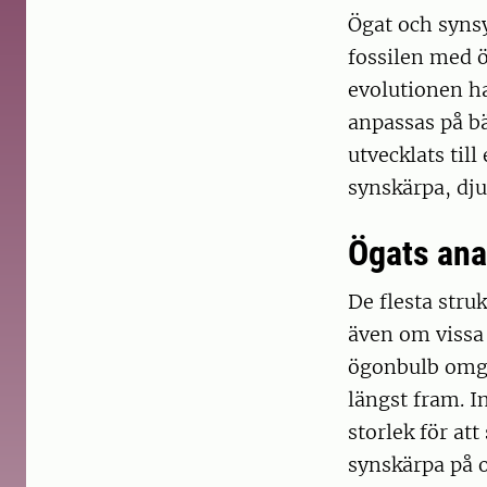
Ögat och synsy
fossilen med ö
evolutionen ha
anpassas på bä
utvecklats til
synskärpa, dju
Ögats an
De flesta stru
även om vissa 
ögonbulb omge
längst fram. 
storlek för att
synskärpa på 