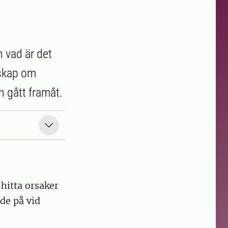
 vad är det
nskap om
 gått framåt.
 hitta orsaker
ade på vid