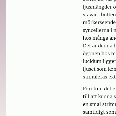
ljusmängder oc
stavar i botte
mörkerseende.
syncellerna i
hos många and
Det är denna h
ögonen hos må
lucidum ligger
ljuset som kom
stimuleras ext
Förutom det e
till att kunna 
en smal strimm
samtidigt som 