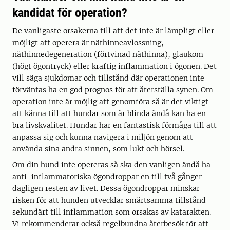
kandidat för operation?
De vanligaste orsakerna till att det inte är lämpligt eller
möjligt att operera är näthinneavlossning,
näthinnedegeneration (förtvinad näthinna), glaukom
(högt ögontryck) eller kraftig inflammation i ögonen. Det
vill säga sjukdomar och tillstånd där operationen inte
förväntas ha en god prognos för att återställa synen. Om
operation inte är möjlig att genomföra så är det viktigt
att känna till att hundar som är blinda ändå kan ha en
bra livskvalitet. Hundar har en fantastisk förmåga till att
anpassa sig och kunna navigera i miljön genom att
använda sina andra sinnen, som lukt och hörsel.
Om din hund inte opereras så ska den vanligen ändå ha
anti-inflammatoriska ögondroppar en till två gånger
dagligen resten av livet. Dessa ögondroppar minskar
risken för att hunden utvecklar smärtsamma tillstånd
sekundärt till inflammation som orsakas av katarakten.
Vi rekommenderar också regelbundna återbesök för att