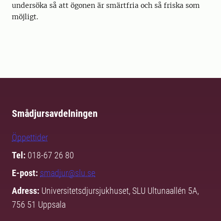
undersöka så att ögonen är smärtfria och så friska som
möjligt.
Smådjursavdelningen
Öppettider
Tel:
018-67 26 80
E-post:
smadjur@slu.se
Adress:
Universitetsdjursjukhuset, SLU Ultunaallén 5A,
756 51 Uppsala